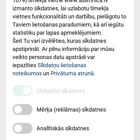
1079) tīmekļa vietnē www.aslimnica.lv
Kā pie mums nokļūt
izmanto sīkdatnes, lai uzlabotu tīmekļa
vietnes funkcionalitāti un darbību, pielāgotu to
Rēķinu apmaksas
Taviem lietošanas paradumiem, kā arī iegūtu
ceļvedis
statistiku par lapas apmeklējumiem.
Šeit Tu vari izvēlēties, kuras sīkdatnes
Rekvizīti un
apstiprināt. Ar pilnu informāciju par mūsu
ārstniecības
veikto personas datu apstrādi var
iestādes kods
iepazīties
Sīkdatņu lietošanas
noteikumos
un
Privātuma atrunā
.
010000234
Maksas
Obligātās sīkdatnes
pakalpojumu
cenrādis
Mērķa (reklāmas) sīkdatnes
Analītiskās sīkdatnes
Uz sākumu