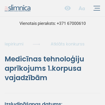
Vienotais pieraksts:
+371 67000610
Iepirkumi
Atklāts konkurss
Medicīnas tehnoloģiju
aprīkojums 1.korpusa
vajadzībām
Izsludināšanas datums: