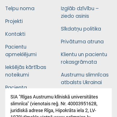
Telpu noma
Izglāb dzīvību –
ziedo asinis
Projekti
Sīkdatņu politika
Kontakti
Privātuma atruna
Pacientu
apmeklējumi
Klientu un pacientu
rokasgrāmata
Iekšējās kārtības
noteikumi
Austrumu slimnīcas
atbalsts Ukrainai
Pacienta
atsauksmju/sūdzību
Підтримка Східної
SIA "Rīgas Austrumu klīniskā universitātes
iesniegšanas
лікарні та співпраця з
slimnīca" (vienotais reģ. Nr. 40003951628,
kārtība
Україною
juridiskā adrese Rīga, Hipokrāta iela 2, LV-