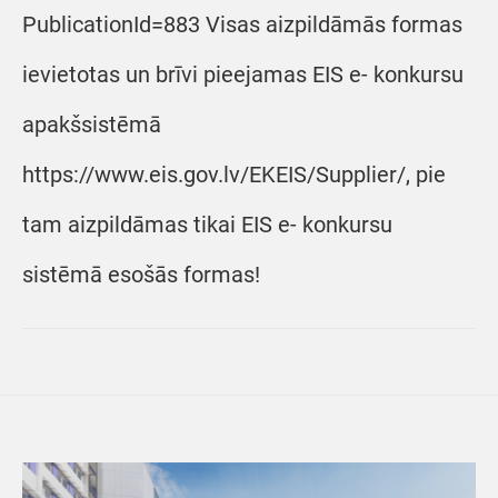
PublicationId=883 Visas aizpildāmās formas
ievietotas un brīvi pieejamas EIS e- konkursu
apakšsistēmā
https://www.eis.gov.lv/EKEIS/Supplier/, pie
tam aizpildāmas tikai EIS e- konkursu
sistēmā esošās formas!