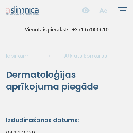
Vienotais pieraksts:
+371 67000610
Iepirkumi
Atklāts konkurss
Dermatoloģijas
aprīkojuma piegāde
Izsludināšanas datums:
04.11.2020