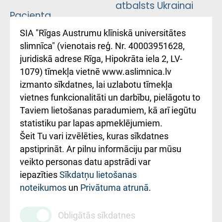
atbalsts Ukrainai
Pacienta
atsauksmju/sūdzību
Підтримка Східної
SIA "Rīgas Austrumu klīniskā universitātes
iesniegšanas
лікарні та співпраця з
slimnīca" (vienotais reģ. Nr. 40003951628,
kārtība
Україною
juridiskā adrese Rīga, Hipokrāta iela 2, LV-
1079) tīmekļa vietnē www.aslimnica.lv
Kā pie mums nokļūt
izmanto sīkdatnes, lai uzlabotu tīmekļa
vietnes funkcionalitāti un darbību, pielāgotu to
Rēķinu apmaksas
Taviem lietošanas paradumiem, kā arī iegūtu
ceļvedis
statistiku par lapas apmeklējumiem.
Šeit Tu vari izvēlēties, kuras sīkdatnes
Rekvizīti un
apstiprināt. Ar pilnu informāciju par mūsu
ārstniecības
veikto personas datu apstrādi var
iestādes kods
iepazīties
Sīkdatņu lietošanas
noteikumos
un
Privātuma atrunā
.
010000234
Maksas
Obligātās sīkdatnes