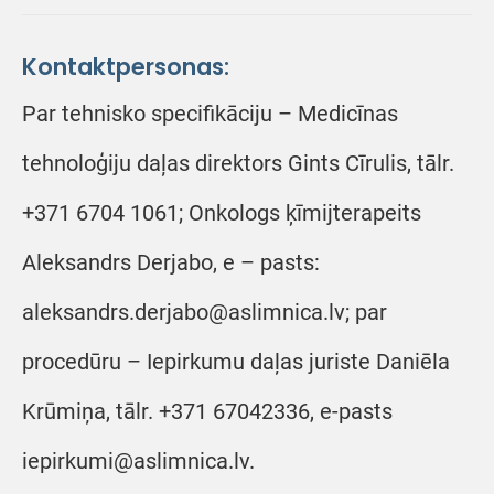
Kontaktpersonas:
Par tehnisko specifikāciju – Medicīnas
tehnoloģiju daļas direktors Gints Cīrulis, tālr.
+371 6704 1061; Onkologs ķīmijterapeits
Aleksandrs Derjabo, e – pasts:
aleksandrs.derjabo@aslimnica.lv; par
procedūru – Iepirkumu daļas juriste Daniēla
Krūmiņa, tālr. +371 67042336, e-pasts
iepirkumi@aslimnica.lv.