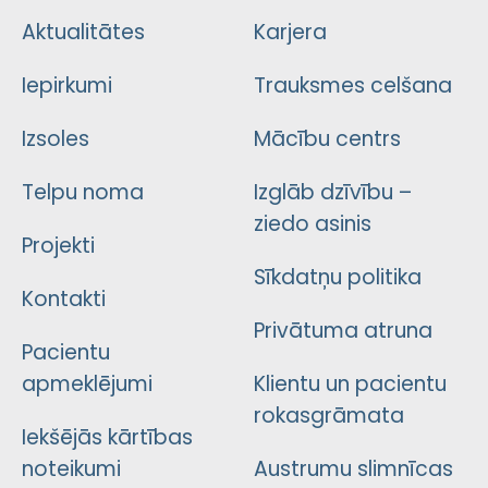
Aktualitātes
Karjera
Iepirkumi
Trauksmes celšana
Izsoles
Mācību centrs
Telpu noma
Izglāb dzīvību –
ziedo asinis
Projekti
Sīkdatņu politika
Kontakti
Privātuma atruna
Pacientu
apmeklējumi
Klientu un pacientu
rokasgrāmata
Iekšējās kārtības
noteikumi
Austrumu slimnīcas