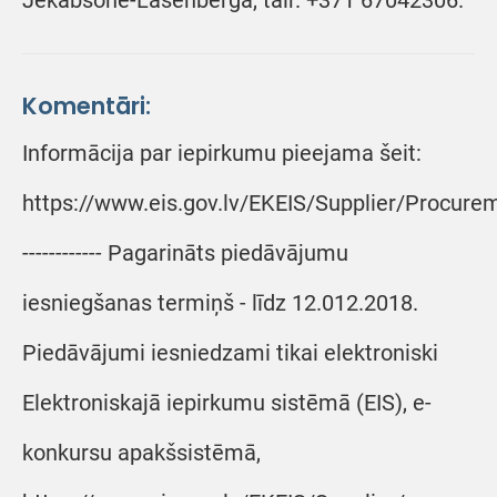
Jēkabsone-Lasenberga, tālr. +371 67042306.
Komentāri:
Informācija par iepirkumu pieejama šeit:
https://www.eis.gov.lv/EKEIS/Supplier/Procure
------------ Pagarināts piedāvājumu
iesniegšanas termiņš - līdz 12.012.2018.
Piedāvājumi iesniedzami tikai elektroniski
Elektroniskajā iepirkumu sistēmā (EIS), e-
konkursu apakšsistēmā,