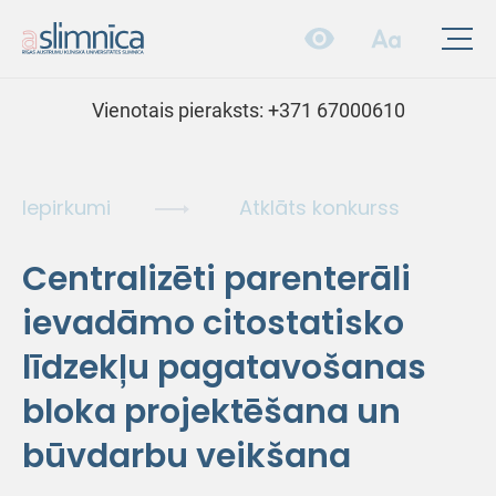
Vienotais pieraksts:
+371 67000610
Iepirkumi
Atklāts konkurss
Centralizēti parenterāli
ievadāmo citostatisko
līdzekļu pagatavošanas
bloka projektēšana un
būvdarbu veikšana