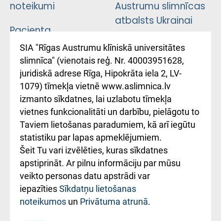
noteikumi
Austrumu slimnīcas
atbalsts Ukrainai
Pacienta
atsauksmju/sūdzību
Підтримка Східної
SIA "Rīgas Austrumu klīniskā universitātes
iesniegšanas
лікарні та співпраця з
slimnīca" (vienotais reģ. Nr. 40003951628,
kārtība
Україною
juridiskā adrese Rīga, Hipokrāta iela 2, LV-
1079) tīmekļa vietnē www.aslimnica.lv
Kā pie mums nokļūt
izmanto sīkdatnes, lai uzlabotu tīmekļa
vietnes funkcionalitāti un darbību, pielāgotu to
Rēķinu apmaksas
Taviem lietošanas paradumiem, kā arī iegūtu
ceļvedis
statistiku par lapas apmeklējumiem.
Šeit Tu vari izvēlēties, kuras sīkdatnes
Rekvizīti un
apstiprināt. Ar pilnu informāciju par mūsu
ārstniecības
veikto personas datu apstrādi var
iestādes kods
iepazīties
Sīkdatņu lietošanas
noteikumos
un
Privātuma atrunā
.
010000234