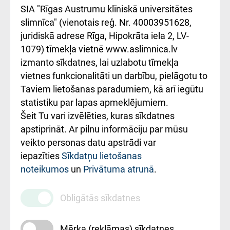
atsauksmju/sūdzību
Підтримка Східної
SIA "Rīgas Austrumu klīniskā universitātes
iesniegšanas
лікарні та співпраця з
slimnīca" (vienotais reģ. Nr. 40003951628,
kārtība
Україною
juridiskā adrese Rīga, Hipokrāta iela 2, LV-
1079) tīmekļa vietnē www.aslimnica.lv
Kā pie mums nokļūt
izmanto sīkdatnes, lai uzlabotu tīmekļa
vietnes funkcionalitāti un darbību, pielāgotu to
Rēķinu apmaksas
Taviem lietošanas paradumiem, kā arī iegūtu
ceļvedis
statistiku par lapas apmeklējumiem.
Šeit Tu vari izvēlēties, kuras sīkdatnes
Rekvizīti un
apstiprināt. Ar pilnu informāciju par mūsu
ārstniecības
veikto personas datu apstrādi var
iestādes kods
iepazīties
Sīkdatņu lietošanas
noteikumos
un
Privātuma atrunā
.
010000234
Maksas
Obligātās sīkdatnes
pakalpojumu
cenrādis
Mērķa (reklāmas) sīkdatnes