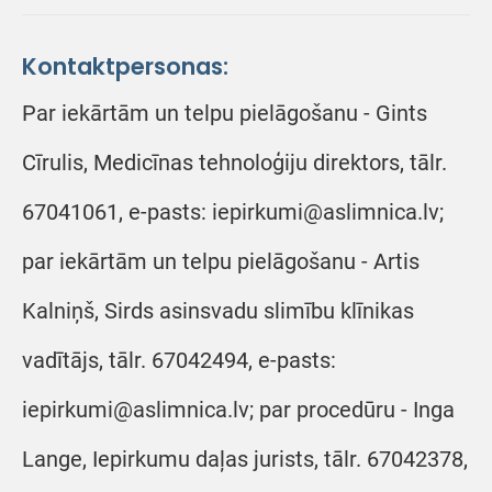
Kontaktpersonas:
Par iekārtām un telpu pielāgošanu - Gints
Cīrulis, Medicīnas tehnoloģiju direktors, tālr.
67041061, e-pasts: iepirkumi@aslimnica.lv;
par iekārtām un telpu pielāgošanu - Artis
Kalniņš, Sirds asinsvadu slimību klīnikas
vadītājs, tālr. 67042494, e-pasts:
iepirkumi@aslimnica.lv; par procedūru - Inga
Lange, Iepirkumu daļas jurists, tālr. 67042378,