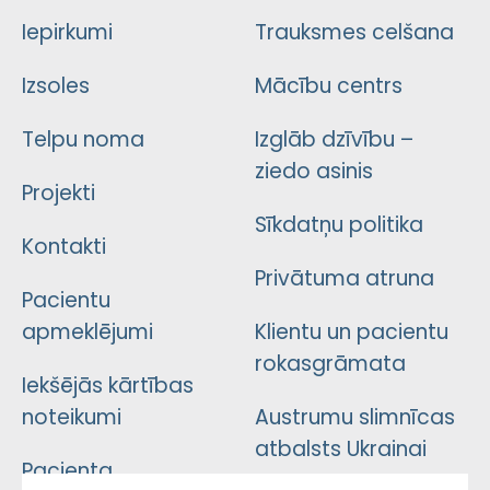
Iepirkumi
Trauksmes celšana
Izsoles
Mācību centrs
Telpu noma
Izglāb dzīvību –
ziedo asinis
Projekti
Sīkdatņu politika
Kontakti
Privātuma atruna
Pacientu
apmeklējumi
Klientu un pacientu
rokasgrāmata
Iekšējās kārtības
noteikumi
Austrumu slimnīcas
atbalsts Ukrainai
Pacienta