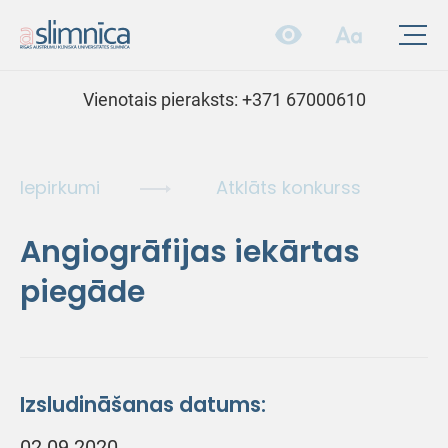
Vienotais pieraksts:
+371 67000610
Iepirkumi
Atklāts konkurss
Angiogrāfijas iekārtas
piegāde
Izsludināšanas datums:
02.09.2020