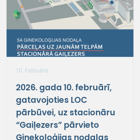
10. Februāris
2026. gada 10. februārī,
gatavojoties LOC
pārbūvei, uz stacionāru
“Gaiļezers” pārvieto
Ginekoloģijas nodaļas