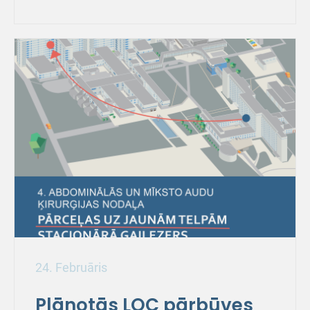
24. Februāris
Plānotās LOC pārbūves