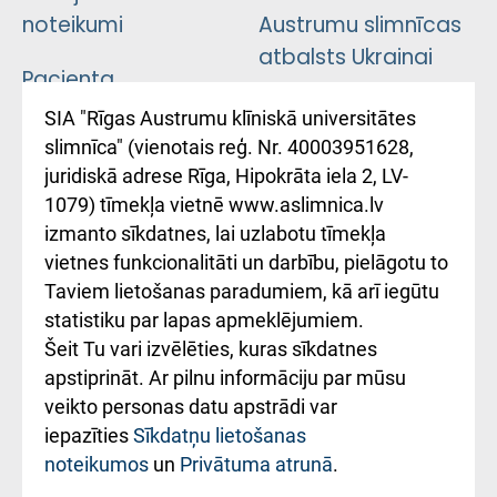
noteikumi
Austrumu slimnīcas
atbalsts Ukrainai
Pacienta
atsauksmju/sūdzību
Підтримка Східної
SIA "Rīgas Austrumu klīniskā universitātes
iesniegšanas
лікарні та співпраця з
slimnīca" (vienotais reģ. Nr. 40003951628,
kārtība
Україною
juridiskā adrese Rīga, Hipokrāta iela 2, LV-
1079) tīmekļa vietnē www.aslimnica.lv
Kā pie mums nokļūt
izmanto sīkdatnes, lai uzlabotu tīmekļa
vietnes funkcionalitāti un darbību, pielāgotu to
Rēķinu apmaksas
Taviem lietošanas paradumiem, kā arī iegūtu
ceļvedis
statistiku par lapas apmeklējumiem.
Šeit Tu vari izvēlēties, kuras sīkdatnes
Rekvizīti un
apstiprināt. Ar pilnu informāciju par mūsu
ārstniecības
veikto personas datu apstrādi var
iestādes kods
iepazīties
Sīkdatņu lietošanas
noteikumos
un
Privātuma atrunā
.
010000234