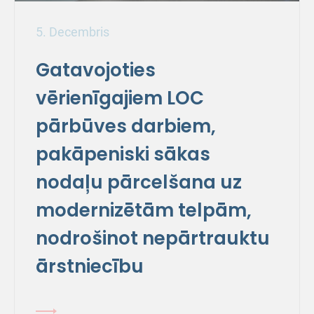
5. Decembris
Gatavojoties
vērienīgajiem LOC
pārbūves darbiem,
pakāpeniski sākas
nodaļu pārcelšana uz
modernizētām telpām,
nodrošinot nepārtrauktu
ārstniecību