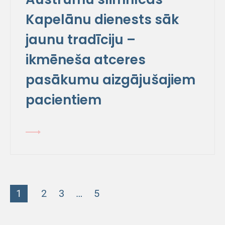
Kapelānu dienests sāk
jaunu tradīciju –
ikmēneša atceres
pasākumu aizgājušajiem
pacientiem
1
2
3
…
5