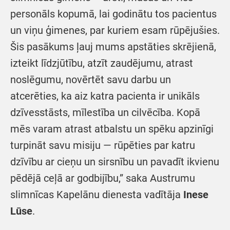
personāls kopumā, lai godinātu tos pacientus
un viņu ģimenes, par kuriem esam rūpējušies.
Šis pasākums ļauj mums apstāties skrējienā,
izteikt līdzjūtību, atzīt zaudējumu, atrast
noslēgumu, novērtēt savu darbu un
atcerēties, ka aiz katra pacienta ir unikāls
dzīvesstāsts, mīlestība un cilvēcība. Kopā
mēs varam atrast atbalstu un spēku apzinīgi
turpināt savu misiju — rūpēties par katru
dzīvību ar cieņu un sirsnību un pavadīt ikvienu
pēdējā ceļā ar godbijību,” saka Austrumu
slimnīcas Kapelānu dienesta vadītāja
Inese
Lūse
.