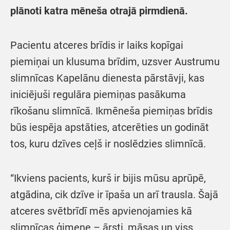
plānoti katra mēneša otrajā pirmdienā.
Pacientu atceres brīdis ir laiks kopīgai
piemiņai un klusuma brīdim, uzsver Austrumu
slimnīcas Kapelānu dienesta pārstāvji, kas
iniciējuši regulāra piemiņas pasākuma
rīkošanu slimnīcā. Ikmēneša piemiņas brīdis
būs iespēja apstāties, atcerēties un godināt
tos, kuru dzīves ceļš ir noslēdzies slimnīcā.
“Ikviens pacients, kurš ir bijis mūsu aprūpē,
atgādina, cik dzīve ir īpaša un arī trausla. Šajā
atceres svētbrīdī mēs apvienojamies kā
slimnīcas ģimene – ārsti, māsas un viss