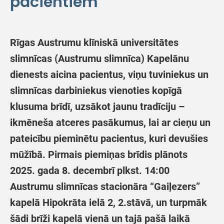
pacientiem
Rīgas Austrumu klīniskā universitātes
slimnīcas (Austrumu slimnīca) Kapelānu
dienests aicina pacientus, viņu tuviniekus un
slimnīcas darbiniekus vienoties kopīgā
klusuma brīdī, uzsākot jaunu tradīciju –
ikmēneša atceres pasākumus, lai ar cieņu un
pateicību pieminētu pacientus, kuri devušies
mūžībā. Pirmais piemiņas brīdis plānots
2025. gada 8. decembrī plkst. 14:00
Austrumu slimnīcas stacionāra “Gaiļezers”
kapelā Hipokrāta ielā 2, 2.stāvā, un turpmāk
šādi brīži kapelā vienā un tajā pašā laikā