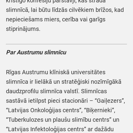
kristīgo konfesiju pārstāvji, kas strādā
slimnīcā, lai būtu līdzās cilvēkiem brīžos, kad
nepieciešams miers, cerība vai garīgs
stiprinājums.
Par Austrumu slimnīcu
Rīgas Austrumu klīniskā universitātes
slimnīca ir lielākā un stratēģiski nozīmīgākā
daudzprofilu slimnīca valstī. Slimnīcas
sastāvā ietilpst pieci stacionāri – “Gaiļezers”,
“Latvijas Onkoloģijas centrs”, “Biķernieki”,
“Tuberkulozes un plaušu slimību centrs” un
“Latvijas Infektoloģijas centrs” ar dažādu