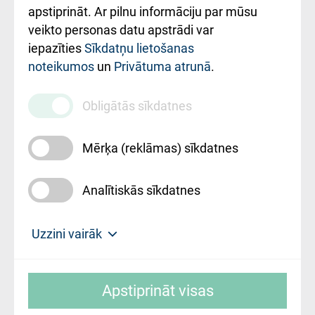
Rekvizīti un
apstiprināt. Ar pilnu informāciju par mūsu
ārstniecības
veikto personas datu apstrādi var
iestādes kods
iepazīties
Sīkdatņu lietošanas
noteikumos
un
Privātuma atrunā
.
010000234
Maksas
Obligātās sīkdatnes
pakalpojumu
cenrādis
Mērķa (reklāmas) sīkdatnes
Analītiskās sīkdatnes
Uz sākumu
Uzzini vairāk
Rīgas Austrumu klīniskā universitātes
© SIA "Rīgas Austrumu klīniskā universitātes
slimnīca, turpmāk – Pārzinis, sīkdatņu
Apstiprināt visas
slimnīca"
izmantošanas politikas mērķis ir sniegt