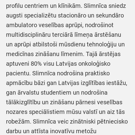
profilu centriem un klīnikām. Slimnīca sniedz
augsti specializētu stacionāro un sekundāro
ambulatoro veselības aprūpi, nodrošinot
multidisciplināru terciārā līmeņa ārstēšanu
un aprūpi atbilstoši mūsdienu tehnoloģiju un
medicīnas zināšanu līmenim. Tajā ārstējas
aptuveni 80% visu Latvijas onkoloģisko
pacientu. Slimnīca nodrošina praktisko
apmācību bāzi gan Latvijas izglītības iestāžu,
gan ārvalstu studentiem un nodrošina
tālākizglītību un zināšanu pārnesi veselības
nozares speciālistiem mūsu valstī un aiz tās
robežām. Slimnīca veic zinātniski pētniecisko
darbu un attīsta inovatīvu metožu