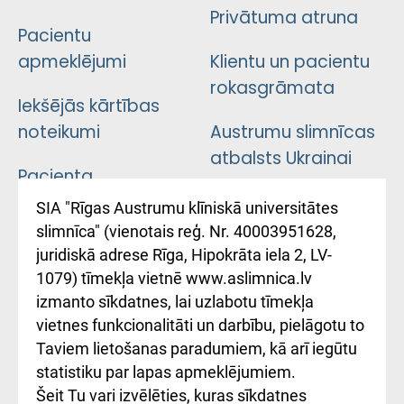
Privātuma atruna
Pacientu
apmeklējumi
Klientu un pacientu
rokasgrāmata
Iekšējās kārtības
noteikumi
Austrumu slimnīcas
atbalsts Ukrainai
Pacienta
atsauksmju/sūdzību
Підтримка Східної
SIA "Rīgas Austrumu klīniskā universitātes
iesniegšanas
лікарні та співпраця з
slimnīca" (vienotais reģ. Nr. 40003951628,
kārtība
Україною
juridiskā adrese Rīga, Hipokrāta iela 2, LV-
1079) tīmekļa vietnē www.aslimnica.lv
Kā pie mums nokļūt
izmanto sīkdatnes, lai uzlabotu tīmekļa
vietnes funkcionalitāti un darbību, pielāgotu to
Rēķinu apmaksas
Taviem lietošanas paradumiem, kā arī iegūtu
ceļvedis
statistiku par lapas apmeklējumiem.
Šeit Tu vari izvēlēties, kuras sīkdatnes