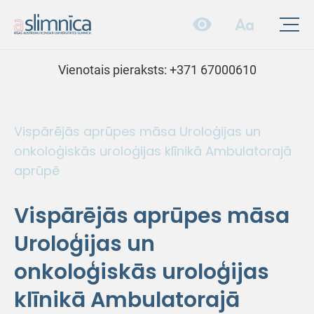
Vienotais pieraksts:
+371 67000610
Vispārējās aprūpes māsa Uroloģijas un
onkoloģiskās uroloģijas klīnikā Ambulatorajā
aprūpē
Vispārējās aprūpes māsa
Uroloģijas un
onkoloģiskās uroloģijas
klīnikā Ambulatorajā