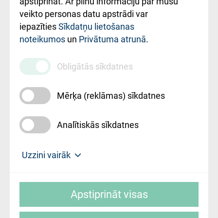
apstiprināt. Ar pilnu informāciju par mūsu
ārstniecības
veikto personas datu apstrādi var
iestādes kods
iepazīties
Sīkdatņu lietošanas
noteikumos
un
Privātuma atrunā
.
010000234
Maksas
Obligātās sīkdatnes
pakalpojumu
cenrādis
Mērķa (reklāmas) sīkdatnes
Analītiskās sīkdatnes
Uz sākumu
Uzzini vairāk
Rīgas Austrumu klīniskā universitātes
© SIA "Rīgas Austrumu klīniskā universitātes
slimnīca, turpmāk – Pārzinis, sīkdatņu
Apstiprināt visas
slimnīca"
izmantošanas politikas mērķis ir sniegt
fiziskajai personai/klientam – informāciju par