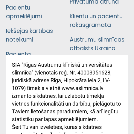
Privātuma atruna
Pacientu
apmeklējumi
Klientu un pacientu
rokasgrāmata
Iekšējās kārtības
noteikumi
Austrumu slimnīcas
atbalsts Ukrainai
Pacienta
atsauksmju/sūdzību
Підтримка Східної
SIA "Rīgas Austrumu klīniskā universitātes
iesniegšanas
лікарні та співпраця з
slimnīca" (vienotais reģ. Nr. 40003951628,
kārtība
Україною
juridiskā adrese Rīga, Hipokrāta iela 2, LV-
1079) tīmekļa vietnē www.aslimnica.lv
Kā pie mums nokļūt
izmanto sīkdatnes, lai uzlabotu tīmekļa
vietnes funkcionalitāti un darbību, pielāgotu to
Rēķinu apmaksas
Taviem lietošanas paradumiem, kā arī iegūtu
ceļvedis
statistiku par lapas apmeklējumiem.
Šeit Tu vari izvēlēties, kuras sīkdatnes
Rekvizīti un