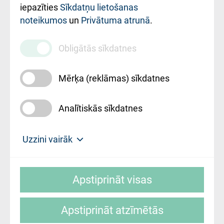
iestādes kods
iepazīties
Sīkdatņu lietošanas
noteikumos
un
Privātuma atrunā
.
010000234
Maksas
Obligātās sīkdatnes
pakalpojumu
cenrādis
Mērķa (reklāmas) sīkdatnes
Analītiskās sīkdatnes
Uz sākumu
Uzzini vairāk
Rīgas Austrumu klīniskā universitātes
© SIA "Rīgas Austrumu klīniskā universitātes
slimnīca, turpmāk – Pārzinis, sīkdatņu
Apstiprināt visas
slimnīca"
izmantošanas politikas mērķis ir sniegt
fiziskajai personai/klientam – informāciju par
Apstiprināt atzīmētās
sīkdatņu izmantošanas nosacījumiem.
Mājas lapas izstrāde: