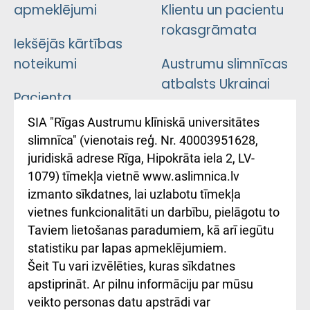
apmeklējumi
Klientu un pacientu
rokasgrāmata
Iekšējās kārtības
noteikumi
Austrumu slimnīcas
atbalsts Ukrainai
Pacienta
atsauksmju/sūdzību
Підтримка Східної
SIA "Rīgas Austrumu klīniskā universitātes
iesniegšanas
лікарні та співпраця з
slimnīca" (vienotais reģ. Nr. 40003951628,
kārtība
Україною
juridiskā adrese Rīga, Hipokrāta iela 2, LV-
1079) tīmekļa vietnē www.aslimnica.lv
Kā pie mums nokļūt
izmanto sīkdatnes, lai uzlabotu tīmekļa
vietnes funkcionalitāti un darbību, pielāgotu to
Rēķinu apmaksas
Taviem lietošanas paradumiem, kā arī iegūtu
ceļvedis
statistiku par lapas apmeklējumiem.
Šeit Tu vari izvēlēties, kuras sīkdatnes
Rekvizīti un
apstiprināt. Ar pilnu informāciju par mūsu
ārstniecības
veikto personas datu apstrādi var