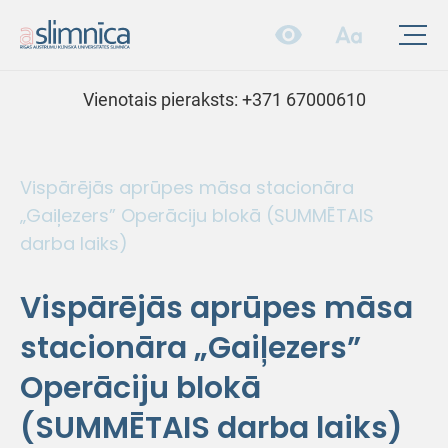
Vienotais pieraksts:
+371 67000610
Vispārējās aprūpes māsa stacionāra
„Gaiļezers” Operāciju blokā (SUMMĒTAIS
darba laiks)
Vispārējās aprūpes māsa
stacionāra „Gaiļezers”
Operāciju blokā
(SUMMĒTAIS darba laiks)