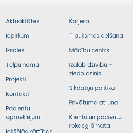
Aktualitātes
Karjera
Iepirkumi
Trauksmes celšana
Izsoles
Mācību centrs
Telpu noma
Izglāb dzīvību –
ziedo asinis
Projekti
Sīkdatņu politika
Kontakti
Privātuma atruna
Pacientu
apmeklējumi
Klientu un pacientu
rokasgrāmata
Iekšējās kārtības