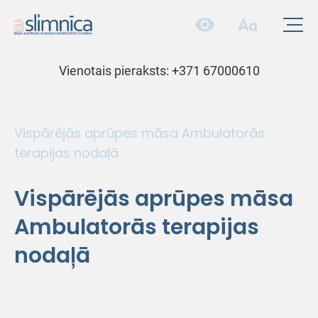
Vienotais pieraksts:
+371 67000610
Vispārējās aprūpes māsa Ambulatorās
terapijas nodaļā
Vispārējās aprūpes māsa
Ambulatorās terapijas
nodaļā