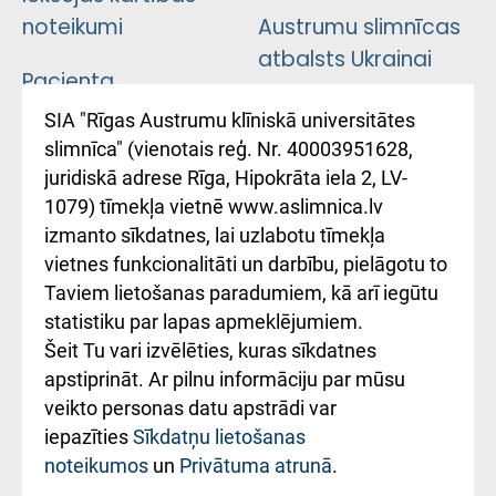
noteikumi
Austrumu slimnīcas
atbalsts Ukrainai
Pacienta
atsauksmju/sūdzību
Підтримка Східної
SIA "Rīgas Austrumu klīniskā universitātes
iesniegšanas
лікарні та співпраця з
slimnīca" (vienotais reģ. Nr. 40003951628,
kārtība
Україною
juridiskā adrese Rīga, Hipokrāta iela 2, LV-
1079) tīmekļa vietnē www.aslimnica.lv
Kā pie mums nokļūt
izmanto sīkdatnes, lai uzlabotu tīmekļa
vietnes funkcionalitāti un darbību, pielāgotu to
Rēķinu apmaksas
Taviem lietošanas paradumiem, kā arī iegūtu
ceļvedis
statistiku par lapas apmeklējumiem.
Šeit Tu vari izvēlēties, kuras sīkdatnes
Rekvizīti un
apstiprināt. Ar pilnu informāciju par mūsu
ārstniecības
veikto personas datu apstrādi var
iestādes kods
iepazīties
Sīkdatņu lietošanas
noteikumos
un
Privātuma atrunā
.
010000234