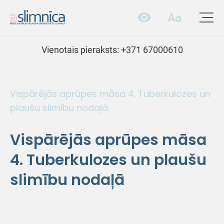
Vienotais pieraksts:
+371 67000610
Vispārējās aprūpes māsa 4. Tuberkulozes un
plaušu slimību nodaļā
Vispārējās aprūpes māsa
4. Tuberkulozes un plaušu
slimību nodaļā