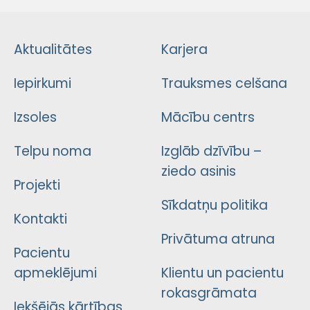
Aktualitātes
Karjera
Iepirkumi
Trauksmes celšana
Izsoles
Mācību centrs
Telpu noma
Izglāb dzīvību –
ziedo asinis
Projekti
Sīkdatņu politika
Kontakti
Privātuma atruna
Pacientu
apmeklējumi
Klientu un pacientu
rokasgrāmata
Iekšējās kārtības