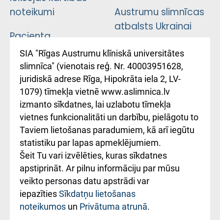
noteikumi
Austrumu slimnīcas
atbalsts Ukrainai
Pacienta
atsauksmju/sūdzību
Підтримка Східної
SIA "Rīgas Austrumu klīniskā universitātes
iesniegšanas
лікарні та співпраця з
slimnīca" (vienotais reģ. Nr. 40003951628,
kārtība
Україною
juridiskā adrese Rīga, Hipokrāta iela 2, LV-
1079) tīmekļa vietnē www.aslimnica.lv
Kā pie mums nokļūt
izmanto sīkdatnes, lai uzlabotu tīmekļa
vietnes funkcionalitāti un darbību, pielāgotu to
Rēķinu apmaksas
Taviem lietošanas paradumiem, kā arī iegūtu
ceļvedis
statistiku par lapas apmeklējumiem.
Šeit Tu vari izvēlēties, kuras sīkdatnes
Rekvizīti un
apstiprināt. Ar pilnu informāciju par mūsu
ārstniecības
veikto personas datu apstrādi var
iestādes kods
iepazīties
Sīkdatņu lietošanas
noteikumos
un
Privātuma atrunā
.
010000234