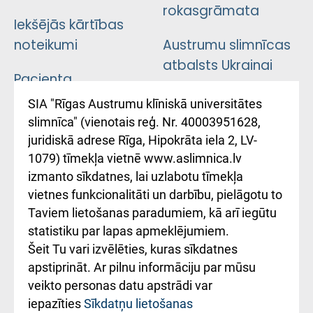
rokasgrāmata
Iekšējās kārtības
noteikumi
Austrumu slimnīcas
atbalsts Ukrainai
Pacienta
atsauksmju/sūdzību
Підтримка Східної
SIA "Rīgas Austrumu klīniskā universitātes
iesniegšanas
лікарні та співпраця з
slimnīca" (vienotais reģ. Nr. 40003951628,
kārtība
Україною
juridiskā adrese Rīga, Hipokrāta iela 2, LV-
1079) tīmekļa vietnē www.aslimnica.lv
Kā pie mums nokļūt
izmanto sīkdatnes, lai uzlabotu tīmekļa
vietnes funkcionalitāti un darbību, pielāgotu to
Rēķinu apmaksas
Taviem lietošanas paradumiem, kā arī iegūtu
ceļvedis
statistiku par lapas apmeklējumiem.
Šeit Tu vari izvēlēties, kuras sīkdatnes
Rekvizīti un
apstiprināt. Ar pilnu informāciju par mūsu
ārstniecības
veikto personas datu apstrādi var
iestādes kods
iepazīties
Sīkdatņu lietošanas