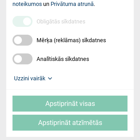
noteikumos
un
Privātuma atrunā
.
010000234
Maksas
Obligātās sīkdatnes
pakalpojumu
cenrādis
Mērķa (reklāmas) sīkdatnes
Analītiskās sīkdatnes
Uz sākumu
Uzzini vairāk
Rīgas Austrumu klīniskā universitātes
© SIA "Rīgas Austrumu klīniskā universitātes
slimnīca, turpmāk – Pārzinis, sīkdatņu
Apstiprināt visas
slimnīca"
izmantošanas politikas mērķis ir sniegt
fiziskajai personai/klientam – informāciju par
Apstiprināt atzīmētās
sīkdatņu izmantošanas nosacījumiem.
Mājas lapas izstrāde: