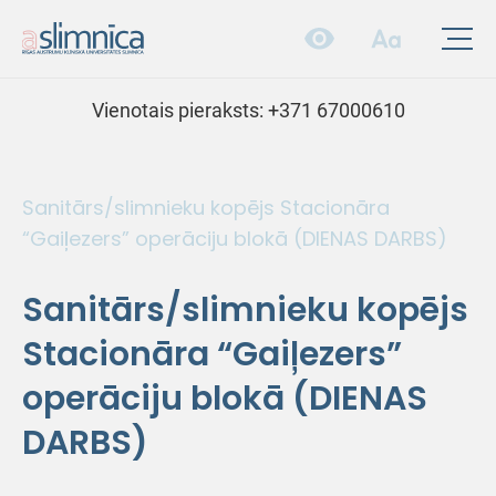
Vienotais pieraksts:
+371 67000610
Sanitārs/slimnieku kopējs Stacionāra
“Gaiļezers” operāciju blokā (DIENAS DARBS)
Sanitārs/slimnieku kopējs
Stacionāra “Gaiļezers”
operāciju blokā (DIENAS
DARBS)