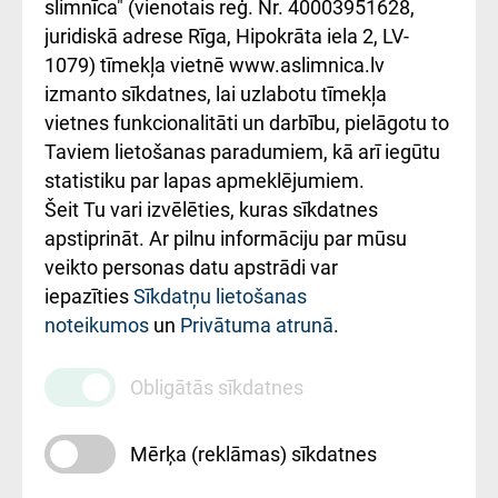
iesniegšanas
лікарні та співпраця з
slimnīca" (vienotais reģ. Nr. 40003951628,
kārtība
Україною
juridiskā adrese Rīga, Hipokrāta iela 2, LV-
1079) tīmekļa vietnē www.aslimnica.lv
Kā pie mums nokļūt
izmanto sīkdatnes, lai uzlabotu tīmekļa
vietnes funkcionalitāti un darbību, pielāgotu to
Rēķinu apmaksas
Taviem lietošanas paradumiem, kā arī iegūtu
ceļvedis
statistiku par lapas apmeklējumiem.
Šeit Tu vari izvēlēties, kuras sīkdatnes
Rekvizīti un
apstiprināt. Ar pilnu informāciju par mūsu
ārstniecības
veikto personas datu apstrādi var
iestādes kods
iepazīties
Sīkdatņu lietošanas
noteikumos
un
Privātuma atrunā
.
010000234
Maksas
Obligātās sīkdatnes
pakalpojumu
cenrādis
Mērķa (reklāmas) sīkdatnes