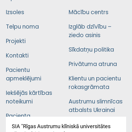
Izsoles
Mācību centrs
Telpu noma
Izglāb dzīvību –
ziedo asinis
Projekti
Sīkdatņu politika
Kontakti
Privātuma atruna
Pacientu
apmeklējumi
Klientu un pacientu
rokasgrāmata
Iekšējās kārtības
noteikumi
Austrumu slimnīcas
atbalsts Ukrainai
Pacienta
atsauksmju/sūdzību
Підтримка Східної
SIA "Rīgas Austrumu klīniskā universitātes