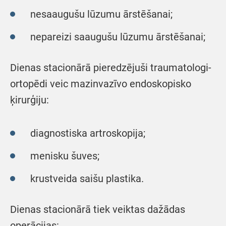
nesaaugušu lūzumu ārstēšanai;
nepareizi saaugušu lūzumu ārstēšanai;
Dienas stacionārā pieredzējuši traumatologi-
ortopēdi veic mazinvazīvo endoskopisko
ķirurģiju:
diagnostiska artroskopija;
menisku šuves;
krustveida saišu plastika.
Dienas stacionārā tiek veiktas dažādas
operācijas: