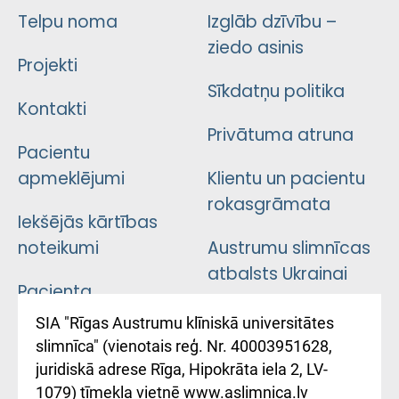
Telpu noma
Izglāb dzīvību –
ziedo asinis
Projekti
Sīkdatņu politika
Kontakti
Privātuma atruna
Pacientu
apmeklējumi
Klientu un pacientu
rokasgrāmata
Iekšējās kārtības
noteikumi
Austrumu slimnīcas
atbalsts Ukrainai
Pacienta
atsauksmju/sūdzību
Підтримка Східної
SIA "Rīgas Austrumu klīniskā universitātes
iesniegšanas
лікарні та співпраця з
slimnīca" (vienotais reģ. Nr. 40003951628,
kārtība
Україною
juridiskā adrese Rīga, Hipokrāta iela 2, LV-
1079) tīmekļa vietnē www.aslimnica.lv