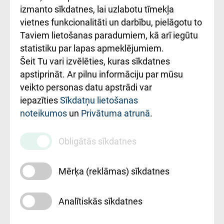
Kā pie mums nokļūt
izmanto sīkdatnes, lai uzlabotu tīmekļa
vietnes funkcionalitāti un darbību, pielāgotu to
Rēķinu apmaksas
Taviem lietošanas paradumiem, kā arī iegūtu
ceļvedis
statistiku par lapas apmeklējumiem.
Šeit Tu vari izvēlēties, kuras sīkdatnes
Rekvizīti un
apstiprināt. Ar pilnu informāciju par mūsu
ārstniecības
veikto personas datu apstrādi var
iestādes kods
iepazīties
Sīkdatņu lietošanas
noteikumos
un
Privātuma atrunā
.
010000234
Maksas
Obligātās sīkdatnes
pakalpojumu
cenrādis
Mērķa (reklāmas) sīkdatnes
Analītiskās sīkdatnes
Uz sākumu