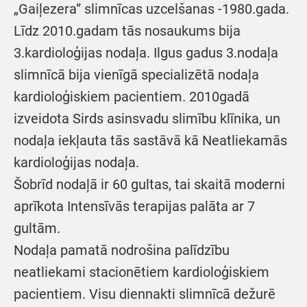
„Gaiļezera” slimnīcas uzcelšanas -1980.gada.
Līdz 2010.gadam tās nosaukums bija
3.kardioloģijas nodaļa. Ilgus gadus 3.nodaļa
slimnīcā bija vienīgā specializētā nodaļa
kardioloģiskiem pacientiem. 2010gadā
izveidota Sirds asinsvadu slimību klīnika, un
nodaļa iekļauta tās sastāvā kā Neatliekamās
kardioloģijas nodaļa.
Šobrīd nodaļā ir 60 gultas, tai skaitā moderni
aprīkota Intensīvās terapijas palāta ar 7
gultām.
Nodaļa pamatā nodrošina palīdzību
neatliekami stacionētiem kardioloģiskiem
pacientiem. Visu diennakti slimnīcā dežurē