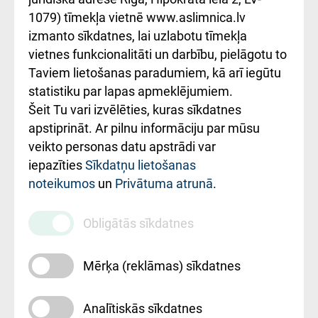
1079) tīmekļa vietnē www.aslimnica.lv
Kā pie mums nokļūt
izmanto sīkdatnes, lai uzlabotu tīmekļa
vietnes funkcionalitāti un darbību, pielāgotu to
Rēķinu apmaksas
Taviem lietošanas paradumiem, kā arī iegūtu
ceļvedis
statistiku par lapas apmeklējumiem.
Šeit Tu vari izvēlēties, kuras sīkdatnes
Rekvizīti un
apstiprināt. Ar pilnu informāciju par mūsu
ārstniecības
veikto personas datu apstrādi var
iestādes kods
iepazīties
Sīkdatņu lietošanas
noteikumos
un
Privātuma atrunā
.
010000234
Maksas
Obligātās sīkdatnes
pakalpojumu
cenrādis
Mērķa (reklāmas) sīkdatnes
Analītiskās sīkdatnes