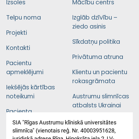
Izsoles
Mācību centrs
Telpu noma
Izglāb dzīvību –
ziedo asinis
Projekti
Sīkdatņu politika
Kontakti
Privātuma atruna
Pacientu
apmeklējumi
Klientu un pacientu
rokasgrāmata
Iekšējās kārtības
noteikumi
Austrumu slimnīcas
atbalsts Ukrainai
Pacienta
atsauksmju/sūdzību
Підтримка Східної
SIA "Rīgas Austrumu klīniskā universitātes
iesniegšanas
лікарні та співпраця з
slimnīca" (vienotais reģ. Nr. 40003951628,
kārtība
Україною
juridiskā adrese Rīga, Hipokrāta iela 2, LV-