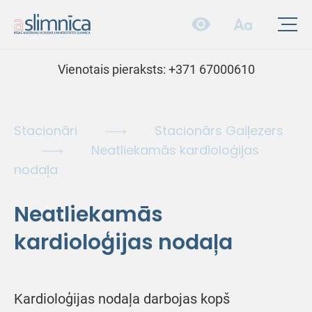
Vienotais pieraksts:
+371 67000610
Stacionāri
Stacionārs Gaiļezers
Neatliekamās kardioloģijas
nodaļa
Neatliekamās
kardioloģijas nodaļa
Kardioloģijas nodaļa darbojas kopš