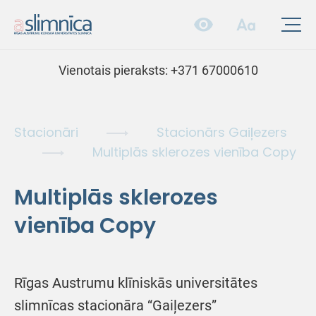
Vienotais pieraksts:
+371 67000610
Stacionāri
Stacionārs Gaiļezers
Multiplās sklerozes vienība Copy
Multiplās sklerozes
vienība Copy
Rīgas Austrumu klīniskās universitātes
slimnīcas stacionāra “Gaiļezers”