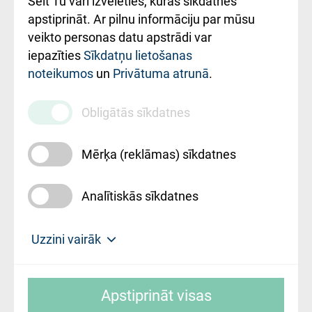
Šeit Tu vari izvēlēties, kuras sīkdatnes
Rekvizīti un
apstiprināt. Ar pilnu informāciju par mūsu
ārstniecības
veikto personas datu apstrādi var
iestādes kods
iepazīties
Sīkdatņu lietošanas
noteikumos
un
Privātuma atrunā
.
010000234
Maksas
Obligātās sīkdatnes
pakalpojumu
cenrādis
Mērķa (reklāmas) sīkdatnes
Analītiskās sīkdatnes
Uz sākumu
Uzzini vairāk
Rīgas Austrumu klīniskā universitātes
© SIA "Rīgas Austrumu klīniskā universitātes
slimnīca, turpmāk – Pārzinis, sīkdatņu
Apstiprināt visas
slimnīca"
izmantošanas politikas mērķis ir sniegt