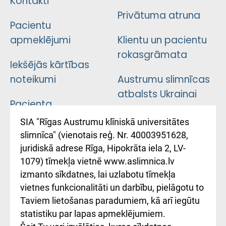
Kontakti
Privātuma atruna
Pacientu
apmeklējumi
Klientu un pacientu
rokasgrāmata
Iekšējās kārtības
noteikumi
Austrumu slimnīcas
atbalsts Ukrainai
Pacienta
atsauksmju/sūdzību
Підтримка Східної
SIA "Rīgas Austrumu klīniskā universitātes
iesniegšanas
лікарні та співпраця з
slimnīca" (vienotais reģ. Nr. 40003951628,
kārtība
Україною
juridiskā adrese Rīga, Hipokrāta iela 2, LV-
1079) tīmekļa vietnē www.aslimnica.lv
Kā pie mums nokļūt
izmanto sīkdatnes, lai uzlabotu tīmekļa
vietnes funkcionalitāti un darbību, pielāgotu to
Rēķinu apmaksas
Taviem lietošanas paradumiem, kā arī iegūtu
ceļvedis
statistiku par lapas apmeklējumiem.