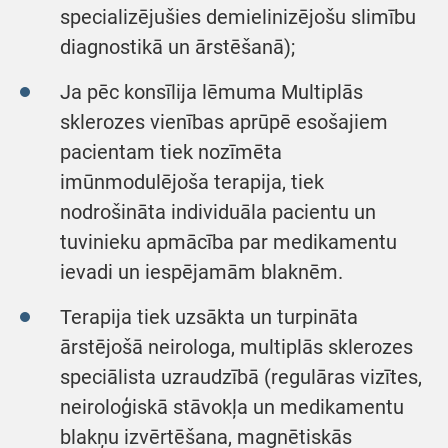
specializējušies demielinizējošu slimību
diagnostikā un ārstēšanā);
Ja pēc konsīlija lēmuma Multiplās
sklerozes vienības aprūpē esošajiem
pacientam tiek nozīmēta
imūnmodulējoša terapija, tiek
nodrošināta individuāla pacientu un
tuvinieku apmācība par medikamentu
ievadi un iespējamām blaknēm.
Terapija tiek uzsākta un turpināta
ārstējošā neirologa, multiplās sklerozes
speciālista uzraudzībā (regulāras vizītes,
neiroloģiskā stāvokļa un medikamentu
blakņu izvērtēšana, magnētiskās