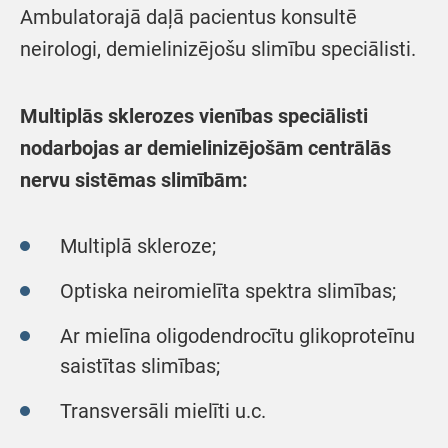
Ambulatorajā daļā pacientus konsultē
neirologi, demielinizējošu slimību speciālisti.
Multiplās sklerozes vienības speciālisti
nodarbojas ar demielinizējošām centrālās
nervu sistēmas slimībām:
Multiplā skleroze;
Optiska neiromielīta spektra slimības;
Ar mielīna oligodendrocītu glikoproteīnu
saistītas slimības;
Transversāli mielīti u.c.