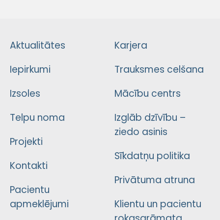
Aktualitātes
Karjera
Iepirkumi
Trauksmes celšana
Izsoles
Mācību centrs
Telpu noma
Izglāb dzīvību –
ziedo asinis
Projekti
Sīkdatņu politika
Kontakti
Privātuma atruna
Pacientu
apmeklējumi
Klientu un pacientu
rokasgrāmata