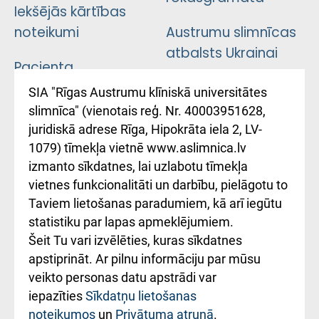
Iekšējās kārtības
noteikumi
Austrumu slimnīcas
atbalsts Ukrainai
Pacienta
atsauksmju/sūdzību
Підтримка Східної
SIA "Rīgas Austrumu klīniskā universitātes
iesniegšanas
лікарні та співпраця з
slimnīca" (vienotais reģ. Nr. 40003951628,
kārtība
Україною
juridiskā adrese Rīga, Hipokrāta iela 2, LV-
1079) tīmekļa vietnē www.aslimnica.lv
Kā pie mums nokļūt
izmanto sīkdatnes, lai uzlabotu tīmekļa
vietnes funkcionalitāti un darbību, pielāgotu to
Rēķinu apmaksas
Taviem lietošanas paradumiem, kā arī iegūtu
ceļvedis
statistiku par lapas apmeklējumiem.
Šeit Tu vari izvēlēties, kuras sīkdatnes
Rekvizīti un
apstiprināt. Ar pilnu informāciju par mūsu
ārstniecības
veikto personas datu apstrādi var
iestādes kods
iepazīties
Sīkdatņu lietošanas
noteikumos
un
Privātuma atrunā
.
010000234