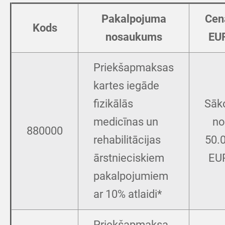
Pakalpojuma
Cen
Kods
nosaukums
EU
Priekšapmaksas
kartes iegāde
fizikālās
Sāk
medicīnas un
no
880000
rehabilitācijas
50.
ārstnieciskiem
EU
pakalpojumiem
ar 10% atlaidi*
Priekšapmaksa