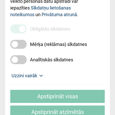
ārstniecības
veikto personas datu apstrādi var
iestādes kods
iepazīties
Sīkdatņu lietošanas
noteikumos
un
Privātuma atrunā
.
010000234
Maksas
Obligātās sīkdatnes
pakalpojumu
cenrādis
Mērķa (reklāmas) sīkdatnes
Analītiskās sīkdatnes
Uz sākumu
Uzzini vairāk
Rīgas Austrumu klīniskā universitātes
© SIA "Rīgas Austrumu klīniskā universitātes
slimnīca, turpmāk – Pārzinis, sīkdatņu
Apstiprināt visas
slimnīca"
izmantošanas politikas mērķis ir sniegt
fiziskajai personai/klientam – informāciju par
Apstiprināt atzīmētās
sīkdatņu izmantošanas nosacījumiem.