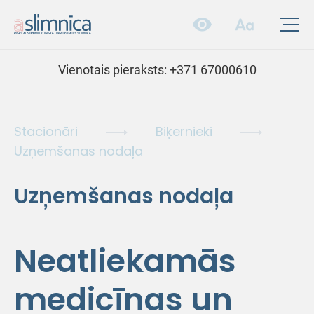
Vienotais pieraksts:
+371 67000610
Stacionāri
Biķernieki
Uzņemšanas nodaļa
Uzņemšanas nodaļa
Neatliekamās
medicīnas un