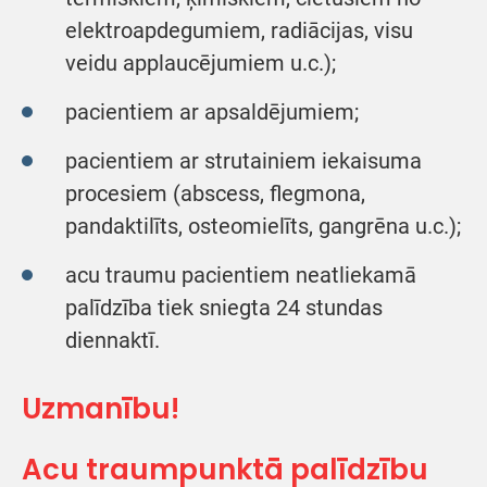
elektroapdegumiem, radiācijas, visu
veidu applaucējumiem u.c.);
pacientiem ar apsaldējumiem;
pacientiem ar strutainiem iekaisuma
procesiem (abscess, flegmona,
pandaktilīts, osteomielīts, gangrēna u.c.);
acu traumu pacientiem neatliekamā
palīdzība tiek sniegta 24 stundas
diennaktī.
Uzmanību!
Acu traumpunktā palīdzību