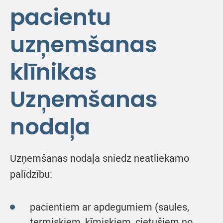
pacientu
uzņemšanas
klīnikas
Uzņemšanas
nodaļa
Uzņemšanas nodaļa sniedz neatliekamo
palīdzību:
pacientiem ar apdegumiem (saules,
termiskiem, ķīmiskiem, cietušiem no