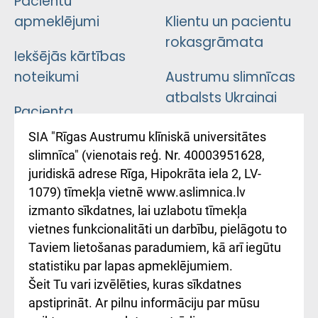
Pacientu
apmeklējumi
Klientu un pacientu
rokasgrāmata
Iekšējās kārtības
noteikumi
Austrumu slimnīcas
atbalsts Ukrainai
Pacienta
atsauksmju/sūdzību
Підтримка Східної
SIA "Rīgas Austrumu klīniskā universitātes
iesniegšanas
лікарні та співпраця з
slimnīca" (vienotais reģ. Nr. 40003951628,
kārtība
Україною
juridiskā adrese Rīga, Hipokrāta iela 2, LV-
1079) tīmekļa vietnē www.aslimnica.lv
Kā pie mums nokļūt
izmanto sīkdatnes, lai uzlabotu tīmekļa
vietnes funkcionalitāti un darbību, pielāgotu to
Rēķinu apmaksas
Taviem lietošanas paradumiem, kā arī iegūtu
ceļvedis
statistiku par lapas apmeklējumiem.
Šeit Tu vari izvēlēties, kuras sīkdatnes
Rekvizīti un
apstiprināt. Ar pilnu informāciju par mūsu