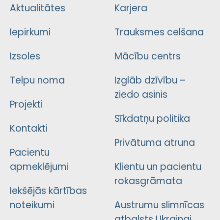
Aktualitātes
Karjera
Iepirkumi
Trauksmes celšana
Izsoles
Mācību centrs
Telpu noma
Izglāb dzīvību –
ziedo asinis
Projekti
Sīkdatņu politika
Kontakti
Privātuma atruna
Pacientu
apmeklējumi
Klientu un pacientu
rokasgrāmata
Iekšējās kārtības
noteikumi
Austrumu slimnīcas
atbalsts Ukrainai