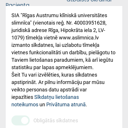
Pacienta
atsauksmju/sūdzību
Підтримка Східної
SIA "Rīgas Austrumu klīniskā universitātes
iesniegšanas
лікарні та співпраця з
slimnīca" (vienotais reģ. Nr. 40003951628,
kārtība
Україною
juridiskā adrese Rīga, Hipokrāta iela 2, LV-
1079) tīmekļa vietnē www.aslimnica.lv
Kā pie mums nokļūt
izmanto sīkdatnes, lai uzlabotu tīmekļa
vietnes funkcionalitāti un darbību, pielāgotu to
Rēķinu apmaksas
Taviem lietošanas paradumiem, kā arī iegūtu
ceļvedis
statistiku par lapas apmeklējumiem.
Šeit Tu vari izvēlēties, kuras sīkdatnes
Rekvizīti un
apstiprināt. Ar pilnu informāciju par mūsu
ārstniecības
veikto personas datu apstrādi var
iestādes kods
iepazīties
Sīkdatņu lietošanas
noteikumos
un
Privātuma atrunā
.
010000234
Maksas
Obligātās sīkdatnes
pakalpojumu