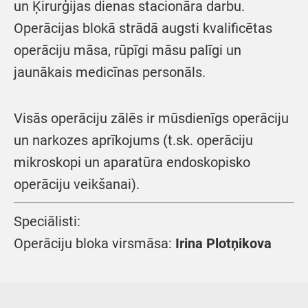
un Ķirurģijas dienas stacionāra darbu.
Operācijas blokā strādā augsti kvalificētas
operāciju māsa, rūpīgi māsu palīgi un
jaunākais medicīnas personāls.
Visās operāciju zālēs ir mūsdienīgs operāciju
un narkozes aprīkojums (t.sk. operāciju
mikroskopi un aparatūra endoskopisko
operāciju veikšanai).
Speciālisti:
Operāciju bloka virsmāsa:
Irina Plotņikova