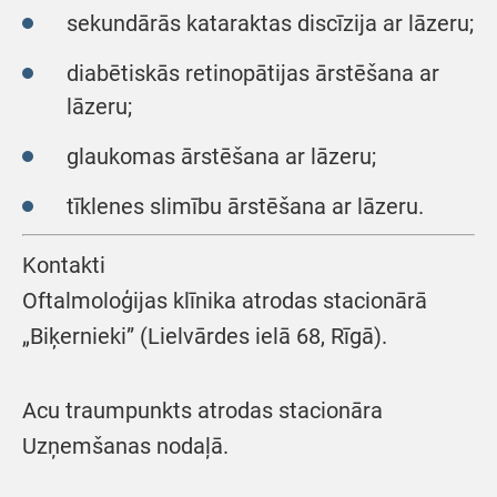
sekundārās kataraktas discīzija ar lāzeru;
diabētiskās retinopātijas ārstēšana ar
lāzeru;
glaukomas ārstēšana ar lāzeru;
tīklenes slimību ārstēšana ar lāzeru.
Kontakti
Oftalmoloģijas klīnika atrodas stacionārā
„Biķernieki” (Lielvārdes ielā 68, Rīgā).
Acu traumpunkts atrodas stacionāra
Uzņemšanas nodaļā.