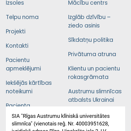
Izsoles
Mācību centrs
Telpu noma
Izglāb dzīvību –
ziedo asinis
Projekti
Sīkdatņu politika
Kontakti
Privātuma atruna
Pacientu
apmeklējumi
Klientu un pacientu
rokasgrāmata
Iekšējās kārtības
noteikumi
Austrumu slimnīcas
atbalsts Ukrainai
Pacienta
atsauksmju/sūdzību
Підтримка Східної
SIA "Rīgas Austrumu klīniskā universitātes
iesniegšanas
лікарні та співпраця з
slimnīca" (vienotais reģ. Nr. 40003951628,