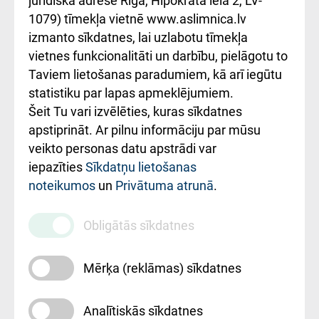
kārtība
Україною
juridiskā adrese Rīga, Hipokrāta iela 2, LV-
1079) tīmekļa vietnē www.aslimnica.lv
Kā pie mums nokļūt
izmanto sīkdatnes, lai uzlabotu tīmekļa
vietnes funkcionalitāti un darbību, pielāgotu to
Rēķinu apmaksas
Taviem lietošanas paradumiem, kā arī iegūtu
ceļvedis
statistiku par lapas apmeklējumiem.
Šeit Tu vari izvēlēties, kuras sīkdatnes
Rekvizīti un
apstiprināt. Ar pilnu informāciju par mūsu
ārstniecības
veikto personas datu apstrādi var
iestādes kods
iepazīties
Sīkdatņu lietošanas
noteikumos
un
Privātuma atrunā
.
010000234
Maksas
Obligātās sīkdatnes
pakalpojumu
cenrādis
Mērķa (reklāmas) sīkdatnes
Analītiskās sīkdatnes