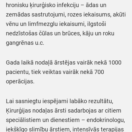
hronisku ķirurģisko infekciju – ādas un
zemādas sastrutojumi, rozes iekaisums, akūti
vēnu un limfmezglu iekaisumi, ilgstoši
nedzīstošas čūlas un brūces, kāju un roku
gangrēnas u.c.
Gada laikā nodaļā ārstējas vairāk nekā 1000
pacientu, tiek veiktas vairāk nekā 700
operācijas.
Lai sasniegtu iespējami labāko rezultātu,
Ķirurģijas nodaļas ārsti sadarbojas ar citiem
speciālistiem un dienestiem – endokrinologu,
iekšķīgo slimību ārstiem, intensīvās terapijas