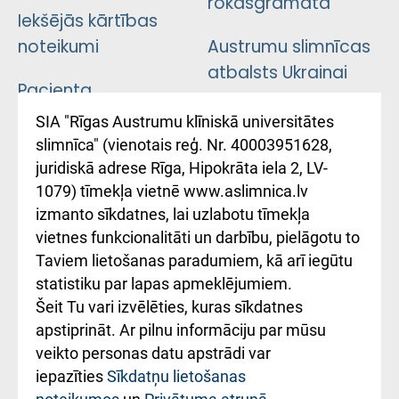
rokasgrāmata
Iekšējās kārtības
noteikumi
Austrumu slimnīcas
atbalsts Ukrainai
Pacienta
atsauksmju/sūdzību
Підтримка Східної
SIA "Rīgas Austrumu klīniskā universitātes
iesniegšanas
лікарні та співпраця з
slimnīca" (vienotais reģ. Nr. 40003951628,
kārtība
Україною
juridiskā adrese Rīga, Hipokrāta iela 2, LV-
1079) tīmekļa vietnē www.aslimnica.lv
Kā pie mums nokļūt
izmanto sīkdatnes, lai uzlabotu tīmekļa
vietnes funkcionalitāti un darbību, pielāgotu to
Rēķinu apmaksas
Taviem lietošanas paradumiem, kā arī iegūtu
ceļvedis
statistiku par lapas apmeklējumiem.
Šeit Tu vari izvēlēties, kuras sīkdatnes
Rekvizīti un
apstiprināt. Ar pilnu informāciju par mūsu
ārstniecības
veikto personas datu apstrādi var
iestādes kods
iepazīties
Sīkdatņu lietošanas