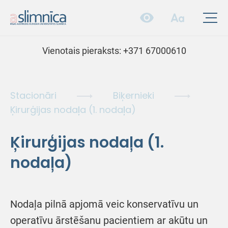
Vienotais pieraksts:
+371 67000610
Stacionāri
Biķernieki
Ķirurģijas nodaļa (1. nodaļa)
Ķirurģijas nodaļa (1.
nodaļa)
Nodaļa pilnā apjomā veic konservatīvu un
operatīvu ārstēšanu pacientiem ar akūtu un