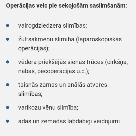
Operācijas veic pie sekojošām saslimšanām:
vairogdziedzera slimības;
žultsakmeņu slimība (laparoskopiskas
operācijas);
vēdera priekšējās sienas trūces (cirkšņa,
nabas, pēcoperācijas u.c.);
taisnās zarnas un anālās atveres
slimības;
varikozu vēnu slimība;
ādas un zemādas labdabīgi veidojumi.