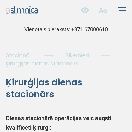
Vienotais pieraksts:
+371 67000610
Stacionāri
Biķernieki
Ķirurģijas dienas stacionārs
Ķirurģijas dienas
stacionārs
Dienas stacionārā operācijas veic augsti
kvalificēti ķirurgi: