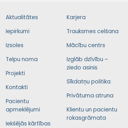
Aktualitātes
Karjera
Iepirkumi
Trauksmes celšana
Izsoles
Mācību centrs
Telpu noma
Izglāb dzīvību –
ziedo asinis
Projekti
Sīkdatņu politika
Kontakti
Privātuma atruna
Pacientu
apmeklējumi
Klientu un pacientu
rokasgrāmata
Iekšējās kārtības