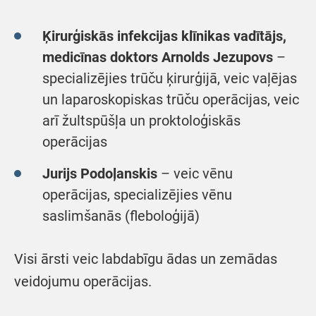
Ķirurģiskās infekcijas klīnikas vadītājs,
medicīnas doktors Arnolds Jezupovs
–
specializējies trūču ķirurģijā, veic vaļējas
un laparoskopiskas trūču operācijas, veic
arī žultspūšļa un proktoloģiskās
operācijas
Jurijs Podoļanskis
– veic vēnu
operācijas, specializējies vēnu
saslimšanās (fleboloģijā)
Visi ārsti veic labdabīgu ādas un zemādas
veidojumu operācijas.