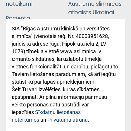
noteikumi
Austrumu slimnīcas
atbalsts Ukrainai
Pacienta
atsauksmju/sūdzību
Підтримка Східної
SIA "Rīgas Austrumu klīniskā universitātes
iesniegšanas
лікарні та співпраця з
slimnīca" (vienotais reģ. Nr. 40003951628,
kārtība
Україною
juridiskā adrese Rīga, Hipokrāta iela 2, LV-
1079) tīmekļa vietnē www.aslimnica.lv
Kā pie mums nokļūt
izmanto sīkdatnes, lai uzlabotu tīmekļa
vietnes funkcionalitāti un darbību, pielāgotu to
Rēķinu apmaksas
Taviem lietošanas paradumiem, kā arī iegūtu
ceļvedis
statistiku par lapas apmeklējumiem.
Šeit Tu vari izvēlēties, kuras sīkdatnes
Rekvizīti un
apstiprināt. Ar pilnu informāciju par mūsu
ārstniecības
veikto personas datu apstrādi var
iestādes kods
iepazīties
Sīkdatņu lietošanas
noteikumos
un
Privātuma atrunā
.
010000234