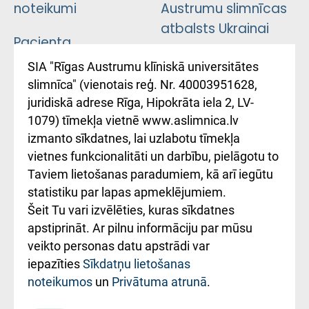
noteikumi
Austrumu slimnīcas
atbalsts Ukrainai
Pacienta
atsauksmju/sūdzību
Підтримка Східної
SIA "Rīgas Austrumu klīniskā universitātes
iesniegšanas
лікарні та співпраця з
slimnīca" (vienotais reģ. Nr. 40003951628,
kārtība
Україною
juridiskā adrese Rīga, Hipokrāta iela 2, LV-
1079) tīmekļa vietnē www.aslimnica.lv
Kā pie mums nokļūt
izmanto sīkdatnes, lai uzlabotu tīmekļa
vietnes funkcionalitāti un darbību, pielāgotu to
Rēķinu apmaksas
Taviem lietošanas paradumiem, kā arī iegūtu
ceļvedis
statistiku par lapas apmeklējumiem.
Šeit Tu vari izvēlēties, kuras sīkdatnes
Rekvizīti un
apstiprināt. Ar pilnu informāciju par mūsu
ārstniecības
veikto personas datu apstrādi var
iestādes kods
iepazīties
Sīkdatņu lietošanas
noteikumos
un
Privātuma atrunā
.
010000234