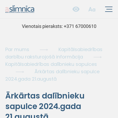
Vienotais pieraksts:
+371 67000610
Par mums
Kapitālsabiedrības
darbību raksturojošā informācija
Kapitālsabiedrības dalībnieku sapulces
Ārkārtas dalībnieku sapulce
2024.gada 21.augustā
Ārkārtas dalībnieku
sapulce 2024.gada
21.augustā