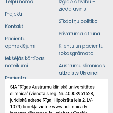
Telpu noma
Izglāb dzīvību –
ziedo asinis
Projekti
Sīkdatņu politika
Kontakti
Privātuma atruna
Pacientu
apmeklējumi
Klientu un pacientu
rokasgrāmata
Iekšējās kārtības
noteikumi
Austrumu slimnīcas
atbalsts Ukrainai
Pacienta
atsauksmju/sūdzību
Підтримка Східної
SIA "Rīgas Austrumu klīniskā universitātes
iesniegšanas
лікарні та співпраця з
slimnīca" (vienotais reģ. Nr. 40003951628,
kārtība
Україною
juridiskā adrese Rīga, Hipokrāta iela 2, LV-
1079) tīmekļa vietnē www.aslimnica.lv
Kā pie mums nokļūt