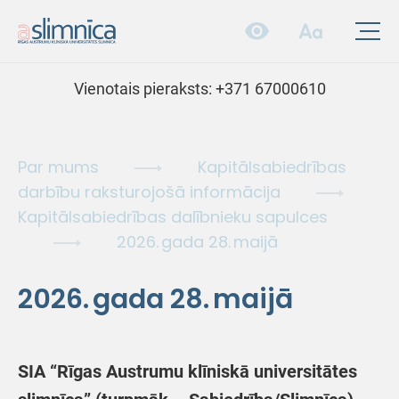
Vienotais pieraksts:
+371 67000610
Par mums
Kapitālsabiedrības
darbību raksturojošā informācija
Kapitālsabiedrības dalībnieku sapulces
2026. gada 28. maijā
2026. gada 28. maijā
SIA “Rīgas Austrumu klīniskā universitātes