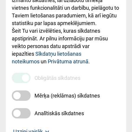
izmanto sīkdatnes, lai uzlabotu tīmekļa
vietnes funkcionalitāti un darbību, pielāgotu to
Rēķinu apmaksas
Taviem lietošanas paradumiem, kā arī iegūtu
ceļvedis
statistiku par lapas apmeklējumiem.
Šeit Tu vari izvēlēties, kuras sīkdatnes
Rekvizīti un
apstiprināt. Ar pilnu informāciju par mūsu
ārstniecības
veikto personas datu apstrādi var
iestādes kods
iepazīties
Sīkdatņu lietošanas
noteikumos
un
Privātuma atrunā
.
010000234
Maksas
Obligātās sīkdatnes
pakalpojumu
cenrādis
Mērķa (reklāmas) sīkdatnes
Analītiskās sīkdatnes
Uz sākumu
Uzzini vairāk