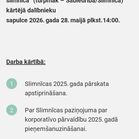
slimnīca” (turpmāk – Sabiedrība/Slimnīca)
k
ārtējā
d
alībnieku
sapulce
202
6
.
gada
2
8
.
ma
ijā
plkst.
1
4:
0
0
.
Darba kārtībā:
Slimnīcas 2025. gada pārskata
apstiprināšana.
Par Slimnīcas paziņojuma par
korporatīvo pārvaldību 2025. gadā
pieņemšanuzināšanai.