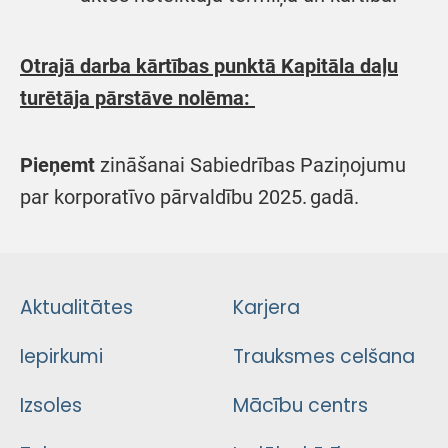
Otrajā darba kārtības punktā Kapitāla daļu
turētāja pārstāve nolēma:
Pieņemt
zināšanai
Sabiedrības
Paziņojumu
par korporatīvo pārvaldību 2025. gadā.
Aktualitātes
Karjera
Iepirkumi
Trauksmes celšana
Izsoles
Mācību centrs