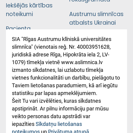
Iekšējās kārtības
noteikumi
Austrumu slimnīcas
atbalsts Ukrainai
Pacienta
atsauksmju/sūdzību
Підтримка Східної
SIA "Rīgas Austrumu klīniskā universitātes
iesniegšanas
лікарні та співпраця з
slimnīca" (vienotais reģ. Nr. 40003951628,
kārtība
Україною
juridiskā adrese Rīga, Hipokrāta iela 2, LV-
1079) tīmekļa vietnē www.aslimnica.lv
Kā pie mums nokļūt
izmanto sīkdatnes, lai uzlabotu tīmekļa
vietnes funkcionalitāti un darbību, pielāgotu to
Rēķinu apmaksas
Taviem lietošanas paradumiem, kā arī iegūtu
ceļvedis
statistiku par lapas apmeklējumiem.
Šeit Tu vari izvēlēties, kuras sīkdatnes
Rekvizīti un
apstiprināt. Ar pilnu informāciju par mūsu
ārstniecības
veikto personas datu apstrādi var
iestādes kods
iepazīties
Sīkdatņu lietošanas
noteikumos
un
Privātuma atrunā
.
010000234