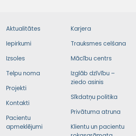
Aktualitātes
Karjera
Iepirkumi
Trauksmes celšana
Izsoles
Mācību centrs
Telpu noma
Izglāb dzīvību –
ziedo asinis
Projekti
Sīkdatņu politika
Kontakti
Privātuma atruna
Pacientu
apmeklējumi
Klientu un pacientu
rokasgrāmata