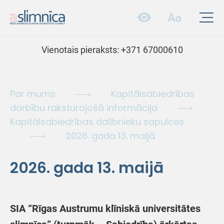
Vienotais pieraksts:
+371 67000610
Par mums
Kapitālsabiedrības
darbību raksturojošā informācija
Kapitālsabiedrības dalībnieku sapulces
2026. gada 13. maijā
2026. gada 13. maijā
SIA “Rīgas Austrumu klīniskā universitātes