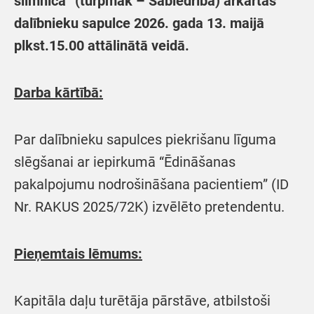
slimnīca” (turpmāk – Sabiedrība) ārkārtas
dalībnieku sapulce 2026. gada 13. maijā
plkst.15.00 attālinātā veidā.
Darba kārtībā:
Par dalībnieku sapulces piekrišanu līguma
slēgšanai ar iepirkumā “Ēdināšanas
pakalpojumu nodrošināšana pacientiem” (ID
Nr. RAKUS 2025/72K) izvēlēto pretendentu.
Pieņemtais lēmums:
Kapitāla daļu turētāja pārstāve, atbilstoši