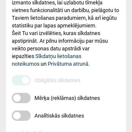
Kā pie mums nokļūt
izmanto sīkdatnes, lai uzlabotu tīmekļa
vietnes funkcionalitāti un darbību, pielāgotu to
Rēķinu apmaksas
Taviem lietošanas paradumiem, kā arī iegūtu
ceļvedis
statistiku par lapas apmeklējumiem.
Šeit Tu vari izvēlēties, kuras sīkdatnes
Rekvizīti un
apstiprināt. Ar pilnu informāciju par mūsu
ārstniecības
veikto personas datu apstrādi var
iestādes kods
iepazīties
Sīkdatņu lietošanas
noteikumos
un
Privātuma atrunā
.
010000234
Maksas
Obligātās sīkdatnes
pakalpojumu
cenrādis
Mērķa (reklāmas) sīkdatnes
Analītiskās sīkdatnes
Uz sākumu