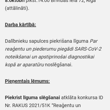
8.oktobrī
plkst.14:00 Brīvības ielā 72, Rīgā
(attālināti).
Darba kārtībā:
Dalībnieku sapulces piekrišana līguma
Par
reaģentu un piederumu piegādi SARS-CoV-2
noteikšanai un apstiprinošai diagnostikai
kopā ar aparatūru
noslēgšanai.
Pieņemtais lēmums:
Piekrist līguma slēgšanai
atklāta konkursa ID
Nr. RAKUS 2021/51K “Reaģentu un