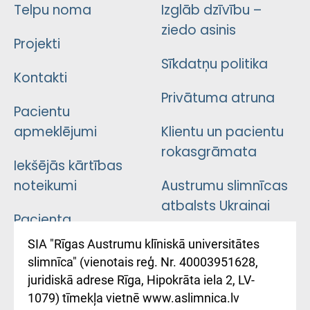
Telpu noma
Izglāb dzīvību –
ziedo asinis
Projekti
Sīkdatņu politika
Kontakti
Privātuma atruna
Pacientu
apmeklējumi
Klientu un pacientu
rokasgrāmata
Iekšējās kārtības
noteikumi
Austrumu slimnīcas
atbalsts Ukrainai
Pacienta
atsauksmju/sūdzību
Підтримка Східної
SIA "Rīgas Austrumu klīniskā universitātes
iesniegšanas
лікарні та співпраця з
slimnīca" (vienotais reģ. Nr. 40003951628,
kārtība
Україною
juridiskā adrese Rīga, Hipokrāta iela 2, LV-
1079) tīmekļa vietnē www.aslimnica.lv