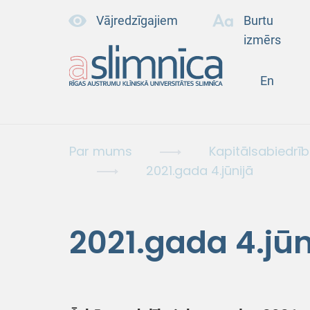
Vājredzīgajiem
Burtu
izmērs
En
Par mums
Kapitālsabiedrī
2021.gada 4.jūnijā
2021.gada 4.jūn