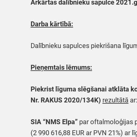
Ārkārtas dalībnieku sapulce 2021.g
Darba kārtībā:
Dalībnieku sapulces piekrišana līgu
Pieņemtais lēmums:
Piekrist līguma slēgšanai atklāta k
Nr. RAKUS 2020/134K)
rezultātā
ar
SIA “NMS Elpa”
par oftalmoloģijas 
(2 990 616,88 EUR ar PVN 21%) ar l