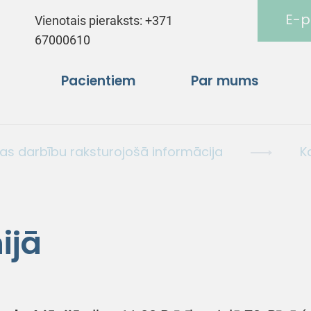
E-p
Vienotais pieraksts:
+371
67000610
Pacientiem
Par mums
bas darbību raksturojošā informācija
K
ijā