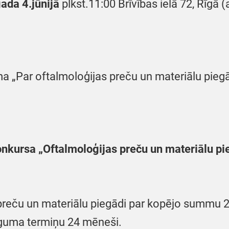
ada 4.jūnijā
plkst.11:00 Brīvības ielā 72, Rīgā (a
ma „Par oftalmoloģijas preču un materiālu pieg
onkursa „Oftalmoloģijas preču un materiālu pi
:
preču un materiālu piegādi par kopējo summu
īguma termiņu 24 mēneši.