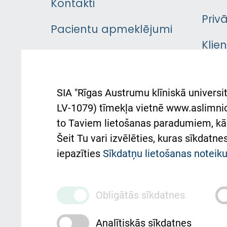
Kontakti
Priv
Pacientu apmeklējumi
Klie
Iekšējās kārtības
rok
noteikumi
Aust
SIA "Rīgas Austrumu klīniskā universit
Pacienta
atba
LV-1079) tīmekļa vietnē www.aslimnica
atsauksmju/sūdzību
to Taviem lietošanas paradumiem, kā 
iesniegšanas kārtība
Підт
Šeit Tu vari izvēlēties, kuras sīkdatn
та с
Kā pie mums nokļūt
iepazīties
Sīkdatņu lietošanas notei
Rēķinu apmaksas
ceļvedis
Obligātās sīkdatnes
Rekvizīti un ārstniecības
Analītiskās sīkdatnes