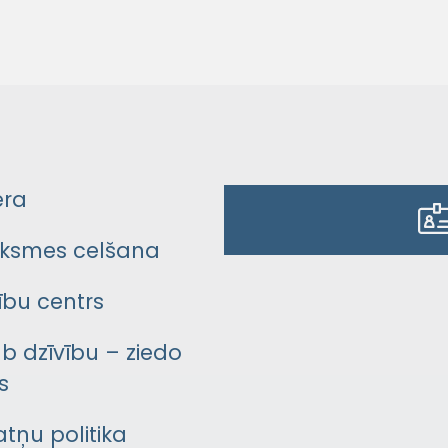
era
ksmes celšana
bu centrs
āb dzīvību – ziedo
s
atņu politika