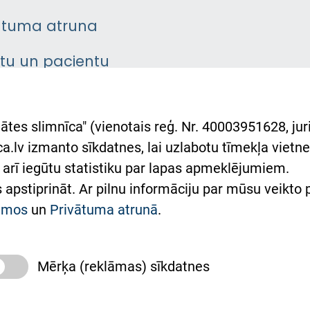
ātuma atruna
ntu un pacientu
asgrāmata
rumu slimnīcas
ātes slimnīca" (vienotais reģ. Nr. 40003951628, juri
lsts Ukrainai
.lv izmanto sīkdatnes, lai uzlabotu tīmekļa vietnes
arī iegūtu statistiku par lapas apmeklējumiem.
римка Східної лікарні
es apstiprināt. Ar pilnu informāciju par mūsu veikto
півпраця з Україною
kumos
un
Privātuma atrunā
.
Mērķa (reklāmas) sīkdatnes