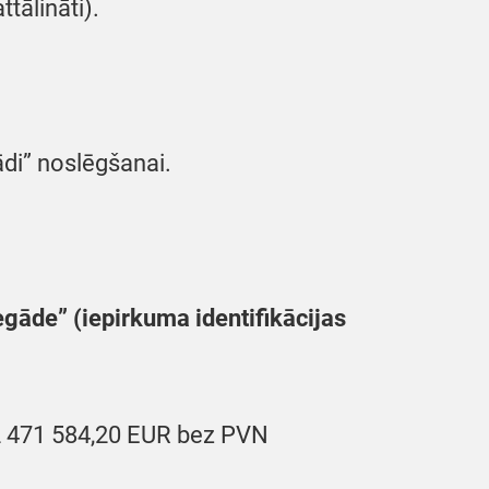
ttālināti).
ādi” noslēgšanai.
egāde” (iepirkuma identifikācijas
 2 471 584,20 EUR bez PVN