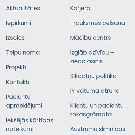
Aktualitātes
Karjera
Iepirkumi
Trauksmes celšana
Izsoles
Mācību centrs
Telpu noma
Izglāb dzīvību –
ziedo asinis
Projekti
Sīkdatņu politika
Kontakti
Privātuma atruna
Pacientu
apmeklējumi
Klientu un pacientu
rokasgrāmata
Iekšējās kārtības
noteikumi
Austrumu slimnīcas