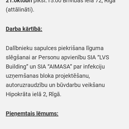
21.oktobrī
plkst.15:00 Brīvības ielā 72, Rīgā
(attālināti).
Darba kārtībā:
Dalībnieku sapulces piekrišana līguma
slēgšanai ar Personu apvienību SIA “LVS
Building” un SIA “AIMASA” par infekciju
uzņemšanas bloka projektēšanu,
autoruzraudzību un būvdarbu veikšanu
Hipokrāta ielā 2, Rīgā.
Pieņemtais lēmums: