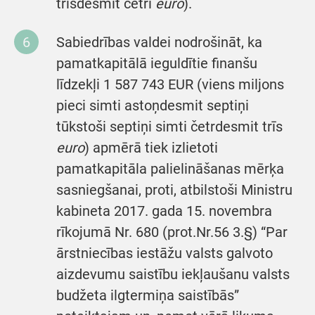
trīsdesmit četri
euro
).
Sabiedrības valdei nodrošināt, ka
pamatkapitālā ieguldītie finanšu
līdzekļi 1 587 743 EUR (viens miljons
pieci simti astoņdesmit septiņi
tūkstoši septiņi simti četrdesmit trīs
euro
) apmērā tiek izlietoti
pamatkapitāla palielināšanas mērķa
sasniegšanai, proti, atbilstoši Ministru
kabineta 2017. gada 15. novembra
rīkojumā Nr. 680 (prot.Nr.56 3.§) “Par
ārstniecības iestāžu valsts galvoto
aizdevumu saistību iekļaušanu valsts
budžeta ilgtermiņa saistībās”