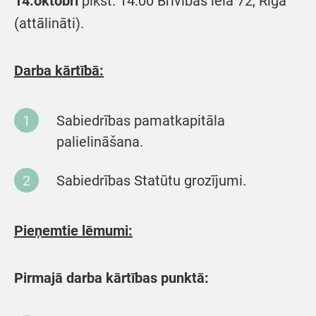
14.oktobrī
plkst. 14:00 Brīvības ielā 72, Rīgā
(attālināti).
Darba kārtībā:
Sabiedrības pamatkapitāla
palielināšana.
Sabiedrības Statūtu grozījumi.
Pieņemtie lēmumi:
Pirmajā darba kārtības punktā: