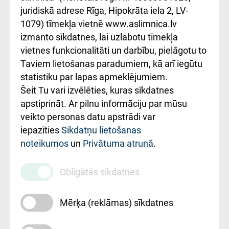
kārtība
Україною
juridiskā adrese Rīga, Hipokrāta iela 2, LV-
1079) tīmekļa vietnē www.aslimnica.lv
Kā pie mums nokļūt
izmanto sīkdatnes, lai uzlabotu tīmekļa
vietnes funkcionalitāti un darbību, pielāgotu to
Rēķinu apmaksas
Taviem lietošanas paradumiem, kā arī iegūtu
ceļvedis
statistiku par lapas apmeklējumiem.
Šeit Tu vari izvēlēties, kuras sīkdatnes
Rekvizīti un
apstiprināt. Ar pilnu informāciju par mūsu
ārstniecības
veikto personas datu apstrādi var
iestādes kods
iepazīties
Sīkdatņu lietošanas
noteikumos
un
Privātuma atrunā
.
010000234
Maksas
Obligātās sīkdatnes
pakalpojumu
cenrādis
Mērķa (reklāmas) sīkdatnes