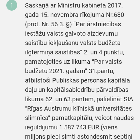
Saskaņā ar Ministru kabineta 2017.
gada 15. novembra rīkojuma Nr.680
(prot. Nr. 56 3. §) “Par ārstniecības
iestāžu valsts galvoto aizdevumu
saistību iekļaušanu valsts budžeta
ilgtermiņa saistībās” 2. un 4.punktu,
pamatojoties uz likuma “Par valsts
budžetu 2021. gadam” 31.pantu,
atbilstoši Publiskas personas kapitāla
daļu un kapitālsabiedrību pārvaldības
likuma 62. un 63.pantam, palielināt SIA
“Rīgas Austrumu klīniskā universitātes
slimnīca” pamatkapitālu, veicot naudas
ieguldījumu 1 587 743 EUR (viens
miljons pieci simti astoņdesmit septiņi