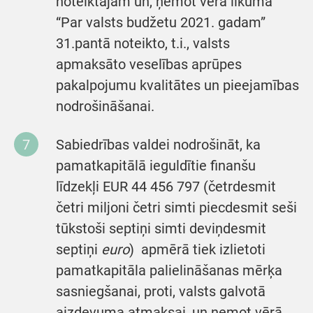
noteiktajam un, ņemot vērā likuma
“Par valsts budžetu 2021. gadam”
31.pantā noteikto, t.i., valsts
apmaksāto veselības aprūpes
pakalpojumu kvalitātes un pieejamības
nodrošināšanai.
Sabiedrības valdei nodrošināt, ka
pamatkapitālā ieguldītie finanšu
līdzekļi EUR 44 456 797 (četrdesmit
četri miljoni četri simti piecdesmit seši
tūkstoši septiņi simti deviņdesmit
septiņi
euro
) apmērā tiek izlietoti
pamatkapitāla palielināšanas mērķa
sasniegšanai, proti, valsts galvotā
aizdevuma atmaksai, un ņemot vērā