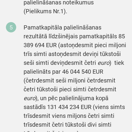
palielināšanas noteikumus
(Pielikums Nr.1).
Pamatkapitāla palielināšanas
rezultātā līdzšinējais pamatkapitāls 85
389 694 EUR (astoņdesmit pieci miljoni
trīs simti astoņdesmit deviņi tūkstoši
seši simti deviņdesmit četri
euro
) tiek
palielināts par 46 044 540 EUR
(četrdesmit seši miljoni četrdesmit
četri tūkstoši pieci simti četrdesmit
euro
), un pēc palielinājuma kopā
sastādīs 131 434 234 EUR (viens simts
trīsdesmit viens miljons četri simti
trīsdesmit četri tūkstoši divi simti