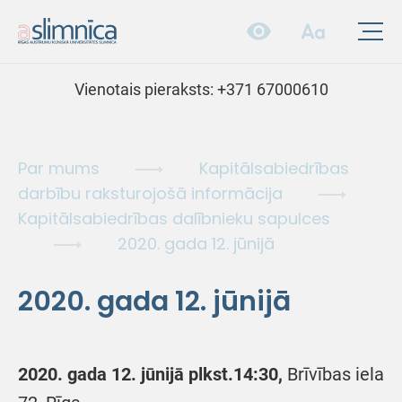
Vienotais pieraksts:
+371 67000610
Par mums
Kapitālsabiedrības
darbību raksturojošā informācija
Kapitālsabiedrības dalībnieku sapulces
2020. gada 12. jūnijā
2020. gada 12. jūnijā
2020. gada 12. jūnijā plkst.14:30,
Brīvības iela