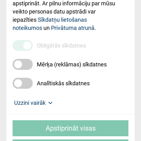
Rekvizīti un
apstiprināt. Ar pilnu informāciju par mūsu
ārstniecības
veikto personas datu apstrādi var
iestādes kods
iepazīties
Sīkdatņu lietošanas
noteikumos
un
Privātuma atrunā
.
010000234
Maksas
Obligātās sīkdatnes
pakalpojumu
cenrādis
Mērķa (reklāmas) sīkdatnes
Analītiskās sīkdatnes
Uz sākumu
Uzzini vairāk
Rīgas Austrumu klīniskā universitātes
© SIA "Rīgas Austrumu klīniskā universitātes
slimnīca, turpmāk – Pārzinis, sīkdatņu
Apstiprināt visas
slimnīca"
izmantošanas politikas mērķis ir sniegt