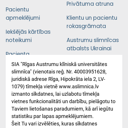
Privātuma atruna
Pacientu
apmeklējumi
Klientu un pacientu
rokasgrāmata
Iekšējās kārtības
noteikumi
Austrumu slimnīcas
atbalsts Ukrainai
Pacienta
atsauksmju/sūdzību
Підтримка Східної
SIA "Rīgas Austrumu klīniskā universitātes
iesniegšanas
лікарні та співпраця з
slimnīca" (vienotais reģ. Nr. 40003951628,
kārtība
Україною
juridiskā adrese Rīga, Hipokrāta iela 2, LV-
1079) tīmekļa vietnē www.aslimnica.lv
Kā pie mums nokļūt
izmanto sīkdatnes, lai uzlabotu tīmekļa
vietnes funkcionalitāti un darbību, pielāgotu to
Rēķinu apmaksas
Taviem lietošanas paradumiem, kā arī iegūtu
ceļvedis
statistiku par lapas apmeklējumiem.
Šeit Tu vari izvēlēties, kuras sīkdatnes