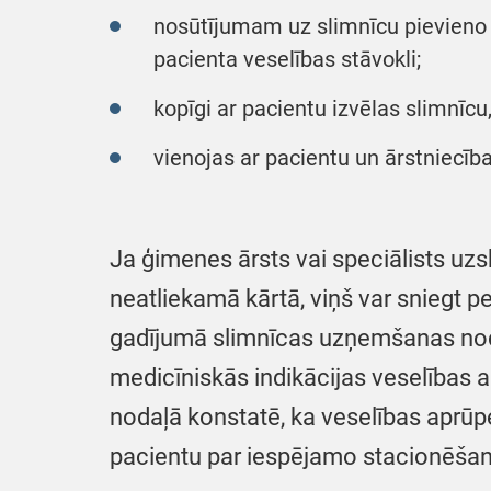
nosūtījumam uz slimnīcu pievieno 
pacienta veselības stāvokli;
kopīgi ar pacientu izvēlas slimnī
vienojas ar pacientu un ārstniecīb
Ja ģimenes ārsts vai speciālists u
neatliekamā kārtā, viņš var sniegt p
gadījumā slimnīcas uzņemšanas noda
medicīniskās indikācijas veselība
nodaļā konstatē, ka veselības aprūp
pacientu par iespējamo stacionēšana