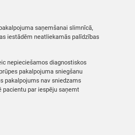
 pakalpojuma saņemšanai slimnīcā,
ības iestādēm neatliekamās palīdzības
veic nepieciešamos diagnostiskos
 aprūpes pakalpojuma sniegšanu
pes pakalpojums nav sniedzams
ē pacientu par iespēju saņemt