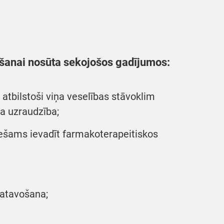
šanai nosūta sekojošos gadījumos:
tbilstoši viņa veselības stāvoklim
a uzraudzība;
ešams ievadīt farmakoterapeitiskos
gatavošana;