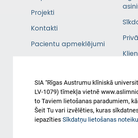
asini
Projekti
Sīkd
Kontakti
Priv
Pacientu apmeklējumi
Klie
Iekšējās kārtības
rok
noteikumi
Aust
SIA "Rīgas Austrumu klīniskā universit
Pacienta
atba
LV-1079) tīmekļa vietnē www.aslimnica
atsauksmju/sūdzību
to Taviem lietošanas paradumiem, kā 
iesniegšanas kārtība
Підт
Šeit Tu vari izvēlēties, kuras sīkdatn
та с
Kā pie mums nokļūt
iepazīties
Sīkdatņu lietošanas notei
Rēķinu apmaksas