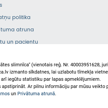
s
atņu politika
ātuma atruna
ntu un pacientu
asgrāmata
rumu slimnīcas
ātes slimnīca" (vienotais reģ. Nr. 40003951628, juri
lsts Ukrainai
.lv izmanto sīkdatnes, lai uzlabotu tīmekļa vietnes
arī iegūtu statistiku par lapas apmeklējumiem.
римка Східної лікарні
es apstiprināt. Ar pilnu informāciju par mūsu veikto
півпраця з Україною
kumos
un
Privātuma atrunā
.