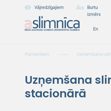
Vājredzīgajiem
Burtu
izmērs
En
Pacientiem
Uzņemšana slim
Uzņemšana sli
stacionārā