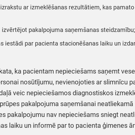
izrakstu ar izmeklēšanas rezultātiem, kas pamato
cu, izvērtējot pakalpojuma saņemšanas steidzamību;
as iestādi par pacienta stacionēšanas laiku un izda
zskata, ka pacientam nepieciešams saņemt ves
ersonai nosūtījumu, nevienojoties ar slimnīcu 
ļā veic nepieciešamos diagnostiskos izmeklēj
s aprūpes pakalpojuma saņemšanai neatliekamā
es pakalpojumu nav nepieciešams sniegt neatli
s laiku un informē par to pacienta ģimenes ār