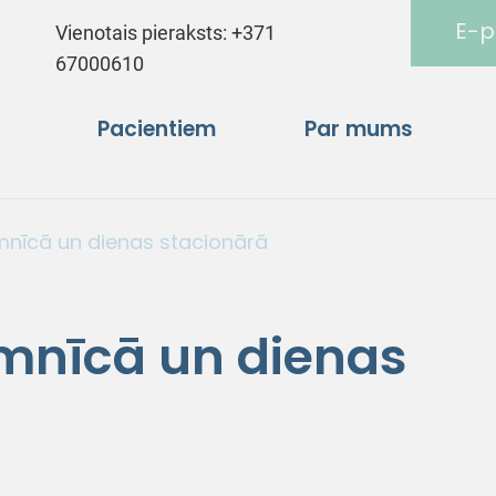
E-p
Vienotais pieraksts:
+371
67000610
Pacientiem
Par mums
nīcā un dienas stacionārā
mnīcā un dienas