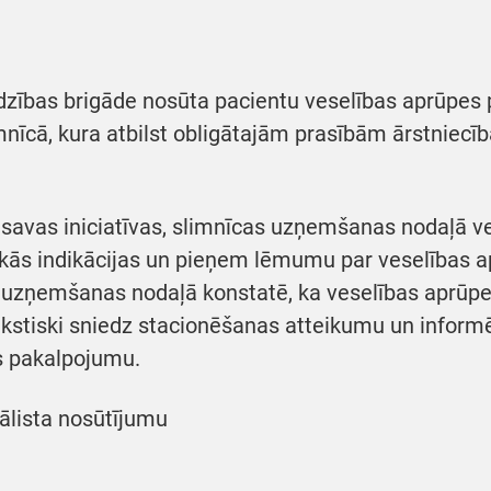
dzības brigāde nosūta pacientu veselības aprūpes
mnīcā, kura atbilst obligātajām prasībām ārstniec
 savas iniciatīvas, slimnīcas uzņemšanas nodaļā 
skās indikācijas un pieņem lēmumu par veselības
s uzņemšanas nodaļā konstatē, ka veselības aprū
kstiski sniedz stacionēšanas atteikumu un inform
s pakalpojumu.
iālista nosūtījumu