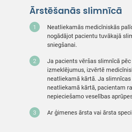
Ārstēšanās slimnīcā
Neatliekamās medicīniskās palī
nogādājot pacientu tuvākajā sli
sniegšanai.
Ja pacients vēršas slimnīcā pēc
izmeklējumus, izvērtē medicīni
neatliekamā kārtā. Ja slimnīca
neatliekamā kārtā, pacientam ra
nepieciešamo veselības aprūpe
Ar ģimenes ārsta vai ārsta spec