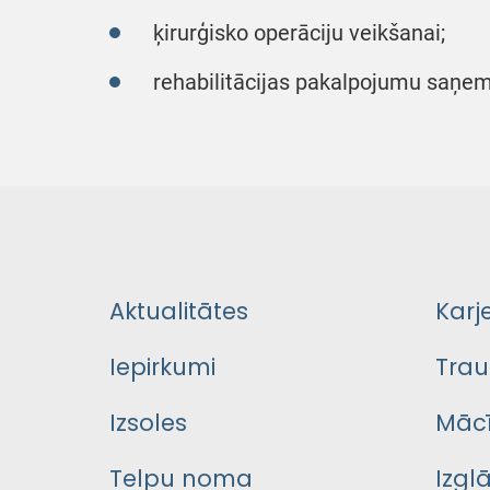
ķirurģisko operāciju veikšanai;
rehabilitācijas pakalpojumu saņem
Aktualitātes
Karj
Iepirkumi
Trau
Izsoles
Mācī
Telpu noma
Izgl