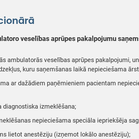
cionārā
ulatoro veselības aprūpes pakalpojumu saņem
 ambulatorās veselības aprūpes pakalpojumi, un a
līdzekļus, kuru saņemšanas laikā nepieciešama ārst
kposma ar dažādiem paņēmieniem pacientam nepieci
 diagnostiska izmeklēšana;
meklēšanas nepieciešama speciāla iepriekšēja sa
 lietot anestēziju (izņemot lokālo anestēziju);