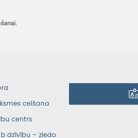
šanai.
era
ksmes celšana
bu centrs
āb dzīvību – ziedo