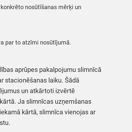
 konkrēto nosūtīšanas mērķi un
ra par to atzīmi nosūtījumā.
elības aprūpes pakalpojumu slimnīcā
par stacionēšanas laiku. Šādā
umus un atkārtoti izvērtē
 kārtā. Ja slimnīcas uzņemšanas
ekamā kārtā, slimnīca vienojas ar
stu.