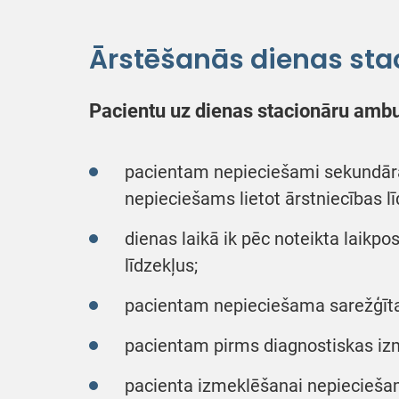
Ārstēšanās dienas sta
Pacientu uz dienas stacionāru amb
pacientam nepieciešami sekundārās
nepieciešams lietot ārstniecības 
dienas laikā ik pēc noteikta lai
līdzekļus;
pacientam nepieciešama sarežģīta
pacientam pirms diagnostiskas iz
pacienta izmeklēšanai nepieciešams