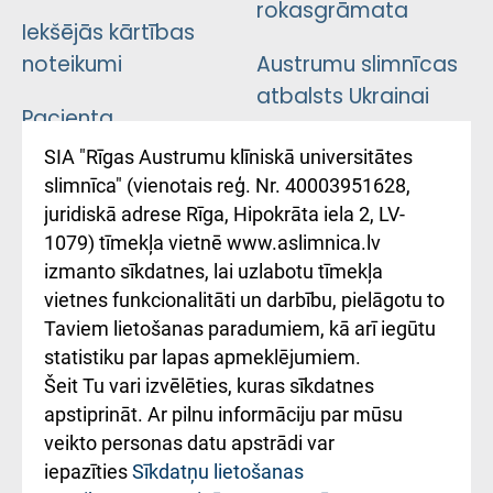
rokasgrāmata
Iekšējās kārtības
noteikumi
Austrumu slimnīcas
atbalsts Ukrainai
Pacienta
atsauksmju/sūdzību
Підтримка Східної
SIA "Rīgas Austrumu klīniskā universitātes
iesniegšanas
лікарні та співпраця з
slimnīca" (vienotais reģ. Nr. 40003951628,
kārtība
Україною
juridiskā adrese Rīga, Hipokrāta iela 2, LV-
1079) tīmekļa vietnē www.aslimnica.lv
Kā pie mums nokļūt
izmanto sīkdatnes, lai uzlabotu tīmekļa
vietnes funkcionalitāti un darbību, pielāgotu to
Rēķinu apmaksas
Taviem lietošanas paradumiem, kā arī iegūtu
ceļvedis
statistiku par lapas apmeklējumiem.
Šeit Tu vari izvēlēties, kuras sīkdatnes
Rekvizīti un
apstiprināt. Ar pilnu informāciju par mūsu
ārstniecības
veikto personas datu apstrādi var
iestādes kods
iepazīties
Sīkdatņu lietošanas