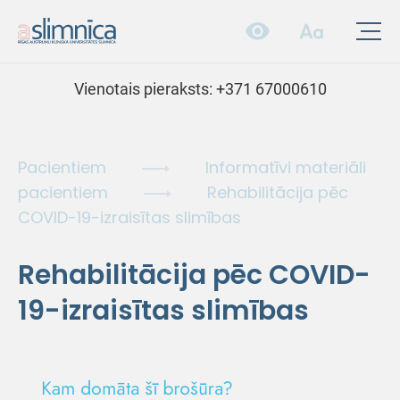
Vienotais pieraksts:
+371 67000610
Pacientiem
Informatīvi materiāli
pacientiem
Rehabilitācija pēc
COVID-19-izraisītas slimības
Rehabilitācija pēc COVID-
19-izraisītas slimības