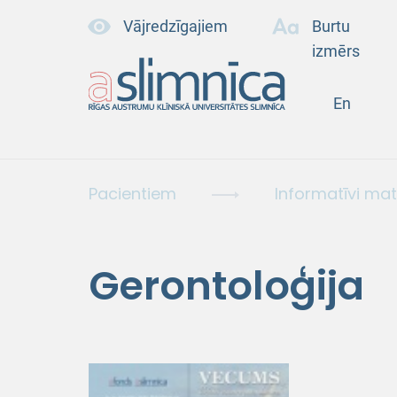
Vājredzīgajiem
Burtu
izmērs
En
Pacientiem
Informatīvi mat
Gerontoloģija