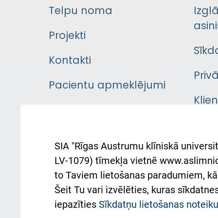
Telpu noma
Izgl
asini
Projekti
Sīkd
Kontakti
Priv
Pacientu apmeklējumi
Klie
Iekšējās kārtības
rok
noteikumi
Aust
SIA "Rīgas Austrumu klīniskā universit
Pacienta
atba
LV-1079) tīmekļa vietnē www.aslimnica
atsauksmju/sūdzību
to Taviem lietošanas paradumiem, kā 
iesniegšanas kārtība
Підт
Šeit Tu vari izvēlēties, kuras sīkdatn
та с
iepazīties
Sīkdatņu lietošanas notei
Kā pie mums nokļūt