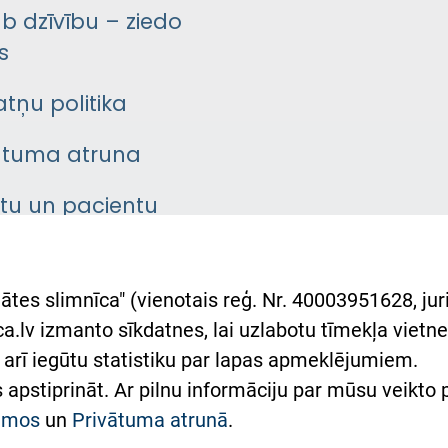
āb dzīvību – ziedo
s
atņu politika
ātuma atruna
ntu un pacientu
asgrāmata
rumu slimnīcas
ātes slimnīca" (vienotais reģ. Nr. 40003951628, juri
lsts Ukrainai
.lv izmanto sīkdatnes, lai uzlabotu tīmekļa vietnes
arī iegūtu statistiku par lapas apmeklējumiem.
римка Східної лікарні
es apstiprināt. Ar pilnu informāciju par mūsu veikto
півпраця з Україною
kumos
un
Privātuma atrunā
.