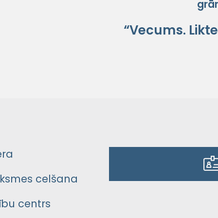
grā
“Vecums. Likte
era
ksmes celšana
bu centrs