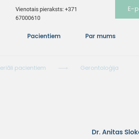
E-p
Vienotais pieraksts:
+371
67000610
Pacientiem
Par mums
eriāli pacientiem
Gerontoloģija
Dr. Anitas Slo