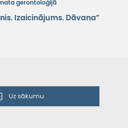
mata gerontoloģijā
nis. Izaicinājums. Dāvana”
Uz sākumu