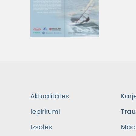
Aktualitātes
Karj
Iepirkumi
Trau
Izsoles
Mācī