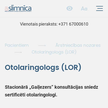
Vienotais pieraksts:
+371 67000610
Pacientiem
Ārstniecības nozares
Otolaringologs (LOR)
Otolaringologs (LOR)
Stacionārā „Gaiļezers” konsultācijas sniedz
sertificēti otolaringologi.