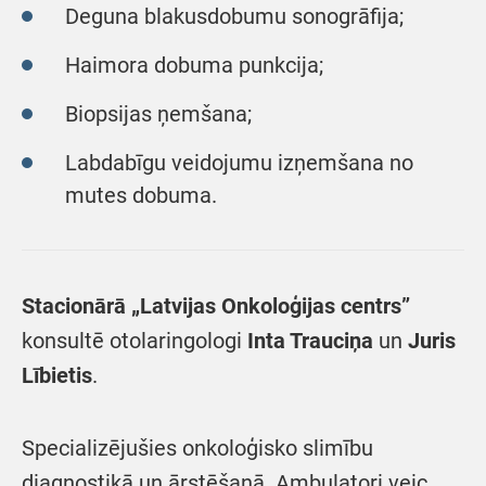
Deguna blakusdobumu sonogrāfija;
Haimora dobuma punkcija;
Biopsijas ņemšana;
Labdabīgu veidojumu izņemšana no
mutes dobuma.
Stacionārā „Latvijas Onkoloģijas centrs”
konsultē otolaringologi
Inta Trauciņa
un
Juris
Lībietis
.
Specializējušies onkoloģisko slimību
diagnostikā un ārstēšanā. Ambulatori veic