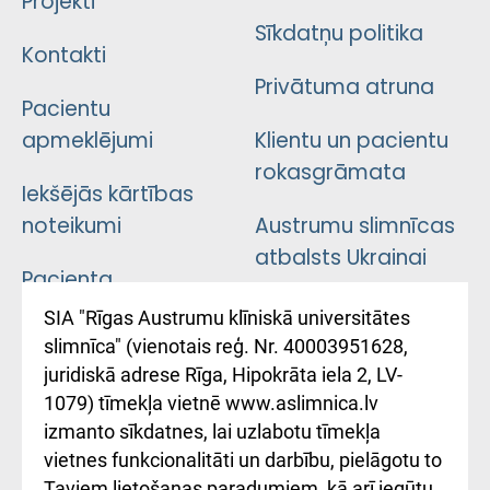
Projekti
Sīkdatņu politika
Kontakti
Privātuma atruna
Pacientu
apmeklējumi
Klientu un pacientu
rokasgrāmata
Iekšējās kārtības
noteikumi
Austrumu slimnīcas
atbalsts Ukrainai
Pacienta
atsauksmju/sūdzību
Підтримка Східної
SIA "Rīgas Austrumu klīniskā universitātes
iesniegšanas
лікарні та співпраця з
slimnīca" (vienotais reģ. Nr. 40003951628,
kārtība
Україною
juridiskā adrese Rīga, Hipokrāta iela 2, LV-
1079) tīmekļa vietnē www.aslimnica.lv
Kā pie mums nokļūt
izmanto sīkdatnes, lai uzlabotu tīmekļa
vietnes funkcionalitāti un darbību, pielāgotu to
Rēķinu apmaksas
Taviem lietošanas paradumiem, kā arī iegūtu