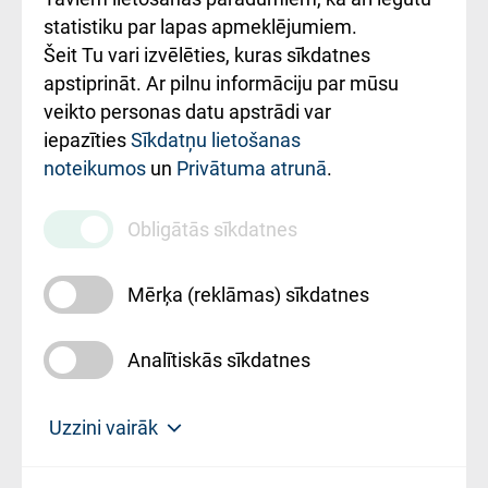
ceļvedis
statistiku par lapas apmeklējumiem.
Šeit Tu vari izvēlēties, kuras sīkdatnes
Rekvizīti un
apstiprināt. Ar pilnu informāciju par mūsu
ārstniecības
veikto personas datu apstrādi var
iestādes kods
iepazīties
Sīkdatņu lietošanas
noteikumos
un
Privātuma atrunā
.
010000234
Maksas
Obligātās sīkdatnes
pakalpojumu
cenrādis
Mērķa (reklāmas) sīkdatnes
Analītiskās sīkdatnes
Uz sākumu
Uzzini vairāk
Rīgas Austrumu klīniskā universitātes