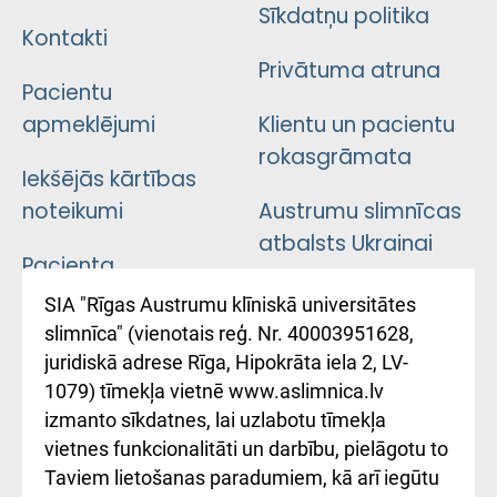
Sīkdatņu politika
Kontakti
Privātuma atruna
Pacientu
apmeklējumi
Klientu un pacientu
rokasgrāmata
Iekšējās kārtības
noteikumi
Austrumu slimnīcas
atbalsts Ukrainai
Pacienta
atsauksmju/sūdzību
Підтримка Східної
SIA "Rīgas Austrumu klīniskā universitātes
iesniegšanas
лікарні та співпраця з
slimnīca" (vienotais reģ. Nr. 40003951628,
kārtība
Україною
juridiskā adrese Rīga, Hipokrāta iela 2, LV-
1079) tīmekļa vietnē www.aslimnica.lv
Kā pie mums nokļūt
izmanto sīkdatnes, lai uzlabotu tīmekļa
vietnes funkcionalitāti un darbību, pielāgotu to
Rēķinu apmaksas
Taviem lietošanas paradumiem, kā arī iegūtu