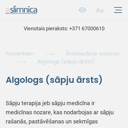
Vienotais pieraksts:
+371 67000610
Pacientiem
Ārstniecības nozares
Algologs (sāpju ārsts)
Algologs (sāpju ārsts)
Sāpju terapija jeb sāpju medicīna ir
medicīnas nozare, kas nodarbojas ar sāpju
rašanās, pastāvēšanas un sekmīgas