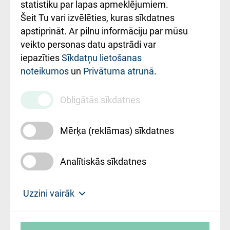
ceļvedis
statistiku par lapas apmeklējumiem.
Šeit Tu vari izvēlēties, kuras sīkdatnes
Rekvizīti un
apstiprināt. Ar pilnu informāciju par mūsu
ārstniecības
veikto personas datu apstrādi var
iestādes kods
iepazīties
Sīkdatņu lietošanas
noteikumos
un
Privātuma atrunā
.
010000234
Maksas
Obligātās sīkdatnes
pakalpojumu
cenrādis
Mērķa (reklāmas) sīkdatnes
Analītiskās sīkdatnes
Uz sākumu
Uzzini vairāk
Rīgas Austrumu klīniskā universitātes
© SIA "Rīgas Austrumu klīniskā universitātes