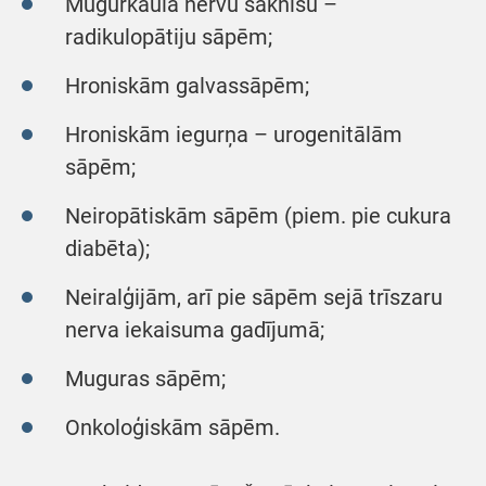
Mugurkaula nervu saknīšu –
radikulopātiju sāpēm;
Hroniskām galvassāpēm;
Hroniskām iegurņa – urogenitālām
sāpēm;
Neiropātiskām sāpēm (piem. pie cukura
diabēta);
Neiralģijām, arī pie sāpēm sejā trīszaru
nerva iekaisuma gadījumā;
Muguras sāpēm;
Onkoloģiskām sāpēm.