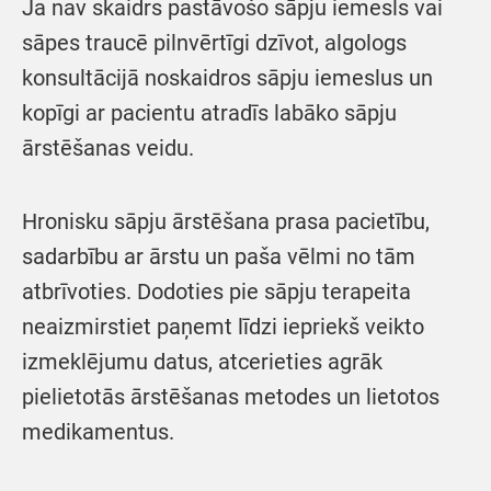
Ja nav skaidrs pastāvošo sāpju iemesls vai
sāpes traucē pilnvērtīgi dzīvot, algologs
konsultācijā noskaidros sāpju iemeslus un
kopīgi ar pacientu atradīs labāko sāpju
ārstēšanas veidu.
Hronisku sāpju ārstēšana prasa pacietību,
sadarbību ar ārstu un paša vēlmi no tām
atbrīvoties. Dodoties pie sāpju terapeita
neaizmirstiet paņemt līdzi iepriekš veikto
izmeklējumu datus, atcerieties agrāk
pielietotās ārstēšanas metodes un lietotos
medikamentus.