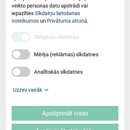
ārstniecības
veikto personas datu apstrādi var
iestādes kods
iepazīties
Sīkdatņu lietošanas
noteikumos
un
Privātuma atrunā
.
010000234
Maksas
Obligātās sīkdatnes
pakalpojumu
cenrādis
Mērķa (reklāmas) sīkdatnes
Analītiskās sīkdatnes
Uz sākumu
Uzzini vairāk
Rīgas Austrumu klīniskā universitātes
© SIA "Rīgas Austrumu klīniskā universitātes
slimnīca, turpmāk – Pārzinis, sīkdatņu
Apstiprināt visas
slimnīca"
izmantošanas politikas mērķis ir sniegt
fiziskajai personai/klientam – informāciju par