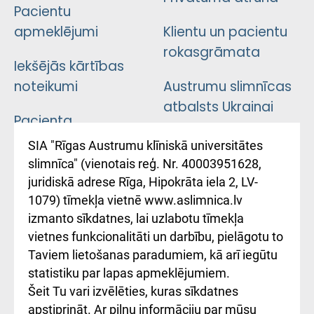
Pacientu
apmeklējumi
Klientu un pacientu
rokasgrāmata
Iekšējās kārtības
noteikumi
Austrumu slimnīcas
atbalsts Ukrainai
Pacienta
atsauksmju/sūdzību
Підтримка Східної
SIA "Rīgas Austrumu klīniskā universitātes
iesniegšanas
лікарні та співпраця з
slimnīca" (vienotais reģ. Nr. 40003951628,
kārtība
Україною
juridiskā adrese Rīga, Hipokrāta iela 2, LV-
1079) tīmekļa vietnē www.aslimnica.lv
Kā pie mums nokļūt
izmanto sīkdatnes, lai uzlabotu tīmekļa
vietnes funkcionalitāti un darbību, pielāgotu to
Rēķinu apmaksas
Taviem lietošanas paradumiem, kā arī iegūtu
ceļvedis
statistiku par lapas apmeklējumiem.
Šeit Tu vari izvēlēties, kuras sīkdatnes
Rekvizīti un
apstiprināt. Ar pilnu informāciju par mūsu