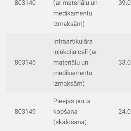
803140
(ar materiālu un
39.
medikamentu
izmaksām)
Intraartikulāra
injekcija celī (ar
803146
materiālu un
33.
medikamentu
izmaksām)
Pieejas porta
803149
kopšana
24.
(skalošana)