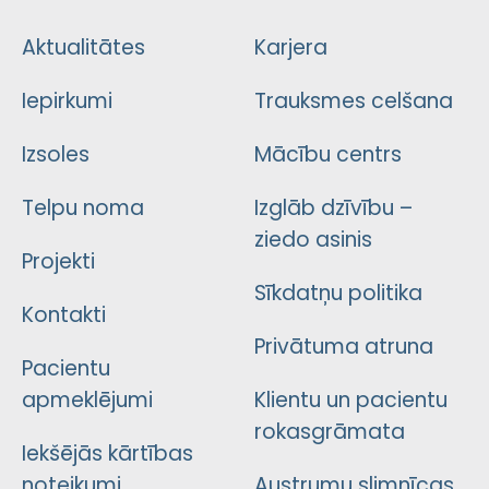
Aktualitātes
Karjera
Iepirkumi
Trauksmes celšana
Izsoles
Mācību centrs
Telpu noma
Izglāb dzīvību –
ziedo asinis
Projekti
Sīkdatņu politika
Kontakti
Privātuma atruna
Pacientu
apmeklējumi
Klientu un pacientu
rokasgrāmata
Iekšējās kārtības
noteikumi
Austrumu slimnīcas