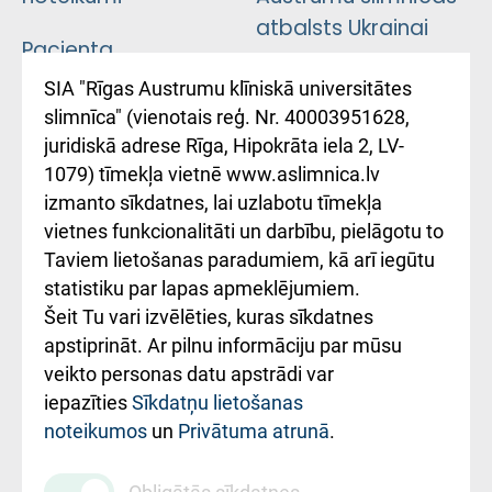
atbalsts Ukrainai
Pacienta
atsauksmju/sūdzību
Підтримка Східної
SIA "Rīgas Austrumu klīniskā universitātes
iesniegšanas
лікарні та співпраця з
slimnīca" (vienotais reģ. Nr. 40003951628,
kārtība
Україною
juridiskā adrese Rīga, Hipokrāta iela 2, LV-
1079) tīmekļa vietnē www.aslimnica.lv
Kā pie mums nokļūt
izmanto sīkdatnes, lai uzlabotu tīmekļa
vietnes funkcionalitāti un darbību, pielāgotu to
Rēķinu apmaksas
Taviem lietošanas paradumiem, kā arī iegūtu
ceļvedis
statistiku par lapas apmeklējumiem.
Šeit Tu vari izvēlēties, kuras sīkdatnes
Rekvizīti un
apstiprināt. Ar pilnu informāciju par mūsu
ārstniecības
veikto personas datu apstrādi var
iestādes kods
iepazīties
Sīkdatņu lietošanas
noteikumos
un
Privātuma atrunā
.
010000234
Maksas