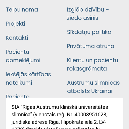
Telpu noma
Izglāb dzīvību –
ziedo asinis
Projekti
Sīkdatņu politika
Kontakti
Privātuma atruna
Pacientu
apmeklējumi
Klientu un pacientu
rokasgrāmata
Iekšējās kārtības
noteikumi
Austrumu slimnīcas
atbalsts Ukrainai
Pacienta
atsauksmju/sūdzību
Підтримка Східної
SIA "Rīgas Austrumu klīniskā universitātes
iesniegšanas
лікарні та співпраця з
slimnīca" (vienotais reģ. Nr. 40003951628,
kārtība
Україною
juridiskā adrese Rīga, Hipokrāta iela 2, LV-