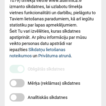
1079) tīmekļa vietnē www.aslimnica.lv
Kā pie mums nokļūt
izmanto sīkdatnes, lai uzlabotu tīmekļa
vietnes funkcionalitāti un darbību, pielāgotu to
Rēķinu apmaksas
Taviem lietošanas paradumiem, kā arī iegūtu
ceļvedis
statistiku par lapas apmeklējumiem.
Šeit Tu vari izvēlēties, kuras sīkdatnes
Rekvizīti un
apstiprināt. Ar pilnu informāciju par mūsu
ārstniecības
veikto personas datu apstrādi var
iestādes kods
iepazīties
Sīkdatņu lietošanas
noteikumos
un
Privātuma atrunā
.
010000234
Maksas
Obligātās sīkdatnes
pakalpojumu
cenrādis
Mērķa (reklāmas) sīkdatnes
Analītiskās sīkdatnes
Uz sākumu