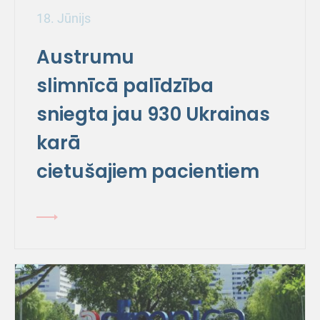
18. Jūnijs
Austrumu
slimnīcā palīdzība
sniegta jau 930 Ukrainas
karā
cietušajiem pacientiem