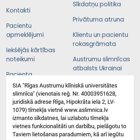
Sīkdatņu politika
Kontakti
Privātuma atruna
Pacientu
apmeklējumi
Klientu un pacientu
rokasgrāmata
Iekšējās kārtības
noteikumi
Austrumu slimnīcas
atbalsts Ukrainai
Pacienta
atsauksmju/sūdzību
Підтримка Східної
SIA "Rīgas Austrumu klīniskā universitātes
iesniegšanas
лікарні та співпраця з
slimnīca" (vienotais reģ. Nr. 40003951628,
kārtība
Україною
juridiskā adrese Rīga, Hipokrāta iela 2, LV-
1079) tīmekļa vietnē www.aslimnica.lv
Kā pie mums nokļūt
izmanto sīkdatnes, lai uzlabotu tīmekļa
vietnes funkcionalitāti un darbību, pielāgotu to
Rēķinu apmaksas
Taviem lietošanas paradumiem, kā arī iegūtu