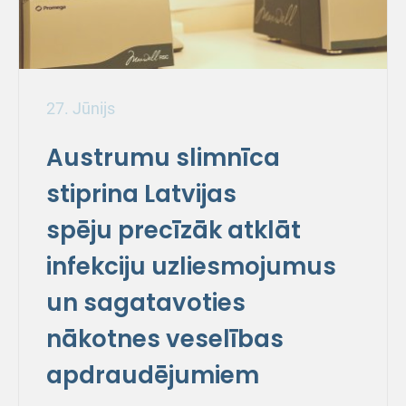
27. Jūnijs
Austrumu slimnīca
stiprina Latvijas
spēju precīzāk atklāt
infekciju uzliesmojumus
un sagatavoties
nākotnes veselības
apdraudējumiem