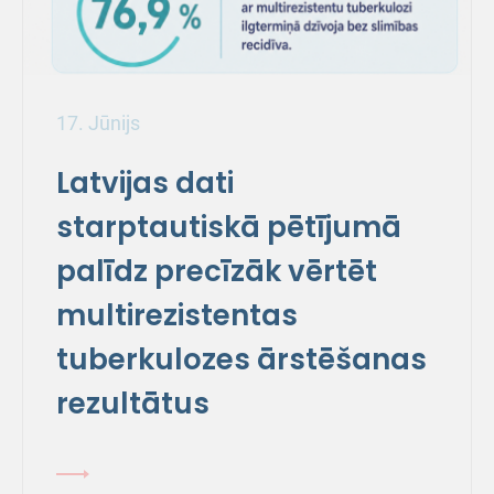
17. Jūnijs
Latvijas dati
starptautiskā pētījumā
palīdz precīzāk vērtēt
multirezistentas
tuberkulozes ārstēšanas
rezultātus