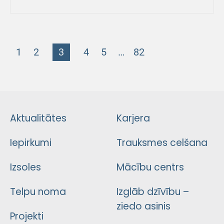
1
2
3
4
5
…
82
Aktualitātes
Karjera
Iepirkumi
Trauksmes celšana
Izsoles
Mācību centrs
Telpu noma
Izglāb dzīvību –
ziedo asinis
Projekti