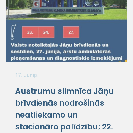
17. Jūnijs
Austrumu slimnīca Jāņu
brīvdienās nodrošinās
neatliekamo un
stacionāro palīdzību; 22.