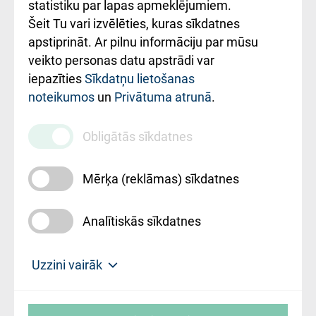
ceļvedis
statistiku par lapas apmeklējumiem.
Šeit Tu vari izvēlēties, kuras sīkdatnes
Rekvizīti un
apstiprināt. Ar pilnu informāciju par mūsu
ārstniecības
veikto personas datu apstrādi var
iestādes kods
iepazīties
Sīkdatņu lietošanas
noteikumos
un
Privātuma atrunā
.
010000234
Maksas
Obligātās sīkdatnes
pakalpojumu
cenrādis
Mērķa (reklāmas) sīkdatnes
Analītiskās sīkdatnes
Uz sākumu
Uzzini vairāk
Rīgas Austrumu klīniskā universitātes
© SIA "Rīgas Austrumu klīniskā universitātes