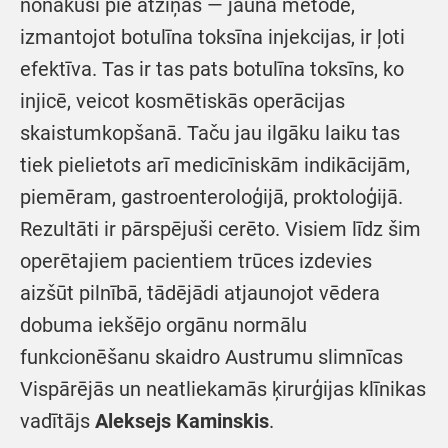
nonākuši pie atziņas — jaunā metode,
izmantojot botulīna toksīna injekcijas, ir ļoti
efektīva. Tas ir tas pats botulīna toksīns, ko
injicē, veicot kosmētiskās operācijas
skaistumkopšanā. Taču jau ilgāku laiku tas
tiek pielietots arī medicīniskām indikācijām,
piemēram, gastroenteroloģijā, proktoloģijā.
Rezultāti ir pārspējuši cerēto. Visiem līdz šim
operētajiem pacientiem trūces izdevies
aizšūt pilnībā, tādējādi atjaunojot vēdera
dobuma iekšējo orgānu normālu
funkcionēšanu skaidro Austrumu slimnīcas
Vispārējās un neatliekamās ķirurģijas klīnikas
vadītājs
Aleksejs Kaminskis
.