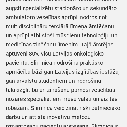
augsti specializētu stacionāro un sekundāro
ambulatoro veselības aprūpi, nodrošinot
multidisciplināru terciārā līmeņa ārstēšanu
un aprūpi atbilstoši mūsdienu tehnoloģiju un
medicīnas zināšanu līmenim. Tajā ārstējas
aptuveni 80% visu Latvijas onkoloģisko
pacientu. Slimnīca nodrošina praktisko
apmācību bāzi gan Latvijas izglītības iestāžu,
gan ārvalstu studentiem un nodrošina
tālākizglītību un zināšanu pārnesi veselības
nozares speciālistiem mūsu valstī un aiz tās
robežām. Slimnīca veic zinātniski pētniecisko
darbu un attīsta inovatīvu metožu
izmantošanu pacientu ārstēšanā. Slimnīca ir