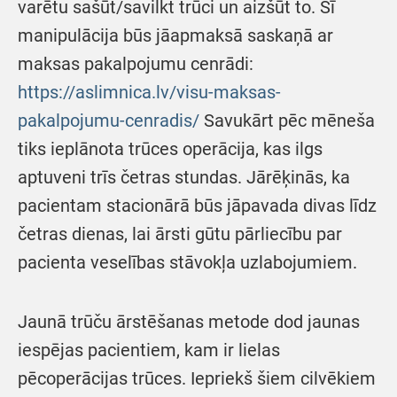
varētu sašūt/savilkt trūci un aizšūt to. Šī
manipulācija būs jāapmaksā saskaņā ar
maksas pakalpojumu cenrādi:
https://aslimnica.lv/visu-maksas-
pakalpojumu-cenradis/
Savukārt pēc mēneša
tiks ieplānota trūces operācija, kas ilgs
aptuveni trīs četras stundas. Jārēķinās, ka
pacientam stacionārā būs jāpavada divas līdz
četras dienas, lai ārsti gūtu pārliecību par
pacienta veselības stāvokļa uzlabojumiem.
Jaunā trūču ārstēšanas metode dod jaunas
iespējas pacientiem, kam ir lielas
pēcoperācijas trūces. Iepriekš šiem cilvēkiem