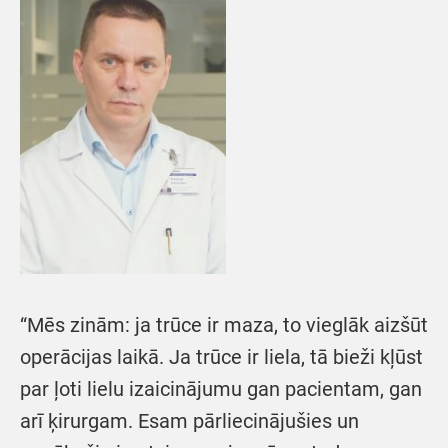
“Mēs zinām: ja trūce ir maza, to vieglāk aizšūt
operācijas laikā. Ja trūce ir liela, tā bieži kļūst
par ļoti lielu izaicinājumu gan pacientam, gan
arī ķirurgam. Esam pārliecinājušies un