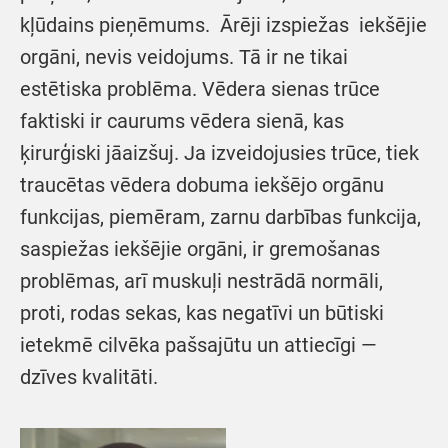
kļūdains pieņēmums. Ārēji izspiežas iekšējie
orgāni, nevis veidojums. Tā ir ne tikai
estētiska problēma. Vēdera sienas trūce
faktiski ir caurums vēdera sienā, kas
ķirurģiski jāaizšuj. Ja izveidojusies trūce, tiek
traucētas vēdera dobuma iekšējo orgānu
funkcijas, piemēram, zarnu darbības funkcija,
saspiežas iekšējie orgāni, ir gremošanas
problēmas, arī muskuļi nestrādā normāli,
proti, rodas sekas, kas negatīvi un būtiski
ietekmē cilvēka pašsajūtu un attiecīgi —
dzīves kvalitāti.