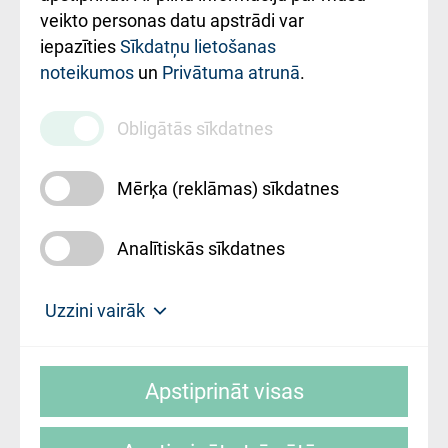
ārstniecības
veikto personas datu apstrādi var
iestādes kods
iepazīties
Sīkdatņu lietošanas
noteikumos
un
Privātuma atrunā
.
010000234
Maksas
Obligātās sīkdatnes
pakalpojumu
cenrādis
Mērķa (reklāmas) sīkdatnes
Analītiskās sīkdatnes
Uz sākumu
Uzzini vairāk
Rīgas Austrumu klīniskā universitātes
© SIA "Rīgas Austrumu klīniskā universitātes
slimnīca, turpmāk – Pārzinis, sīkdatņu
Apstiprināt visas
slimnīca"
izmantošanas politikas mērķis ir sniegt
fiziskajai personai/klientam – informāciju par