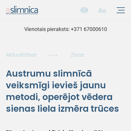
Vienotais pieraksts:
+371 67000610
Aktualitātes
Ziņas
Austrumu slimnīcā
veiksmīgi ievieš jaunu
metodi, operējot vēdera
sienas liela izmēra trūces