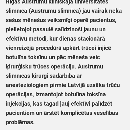
Rīgas Austrumu klīniskajā universitātes
slimnīcā (Austrumu slimnīca) jau vairāk nekā
sešus mēnešus veiksmīgi operē pacientus,
pielietojot pasaulē salīdzinoši jaunu un
efektīvu metodi, kur dienas stacionārā
vienreizējā procedūrā apkārt trūcei injicē
botulīna toksīnu un pēc mēneša veic
ķirurģisku trūces operāciju. Austrumu
slimnīcas ķirurgi sadarbībā ar
anesteziologiem pirmie Latvijā uzsāka trūču
operācijas, izmantojot botulīna toksīna
injekcijas, kas tagad ļauj efektīvi palīdzēt
pacientiem un ārstēt komplicētas veselības
problēmas.