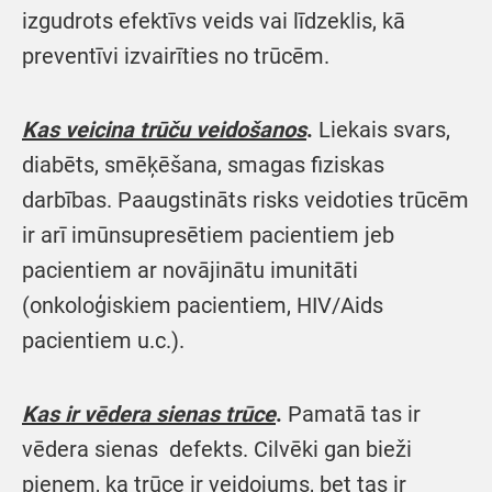
izgudrots efektīvs veids vai līdzeklis, kā
preventīvi izvairīties no trūcēm.
Kas veicina trūču veidošanos
.
Liekais svars,
diabēts, smēķēšana, smagas fiziskas
darbības. Paaugstināts risks veidoties trūcēm
ir arī imūnsupresētiem pacientiem jeb
pacientiem ar novājinātu imunitāti
(onkoloģiskiem pacientiem, HIV/Aids
pacientiem u.c.).
Kas ir vēdera sienas trūce
.
Pamatā tas ir
vēdera sienas defekts. Cilvēki gan bieži
pieņem, ka trūce ir veidojums, bet tas ir