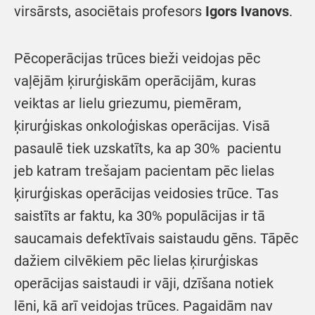
virsārsts, asociētais profesors
Igors Ivanovs
.
Pēcoperācijas trūces bieži veidojas pēc
vaļējām ķirurģiskām operācijām, kuras
veiktas ar lielu griezumu, piemēram,
ķirurģiskas onkoloģiskas operācijas. Visā
pasaulē tiek uzskatīts, ka ap 30% pacientu
jeb katram trešajam pacientam pēc lielas
ķirurģiskas operācijas veidosies trūce. Tas
saistīts ar faktu, ka 30% populācijas ir tā
saucamais defektīvais saistaudu gēns. Tāpēc
dažiem cilvēkiem pēc lielas ķirurģiskas
operācijas saistaudi ir vāji, dzīšana notiek
lēni, kā arī veidojas trūces. Pagaidām nav