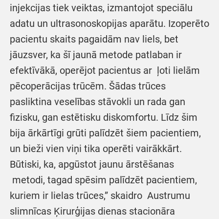
injekcijas tiek veiktas, izmantojot speciālu
adatu un ultrasonoskopijas aparātu. Izoperēto
pacientu skaits pagaidām nav liels, bet
jāuzsver, ka šī jaunā metode patlaban ir
efektīvākā, operējot pacientus ar ļoti lielām
pēcoperācijas trūcēm. Šādas trūces
pasliktina veselības stāvokli un rada gan
fizisku, gan estētisku diskomfortu. Līdz šim
bija ārkārtīgi grūti palīdzēt šiem pacientiem,
un bieži vien viņi tika operēti vairākkārt.
Būtiski, ka, apgūstot jaunu ārstēšanas
metodi, tagad spēsim palīdzēt pacientiem,
kuriem ir lielas trūces,” skaidro Austrumu
slimnīcas Ķirurģijas dienas stacionāra