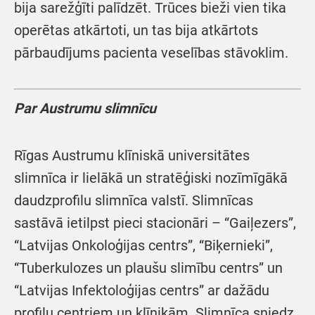
bija sarežģīti palīdzēt. Trūces bieži vien tika
operētas atkārtoti, un tas bija atkārtots
pārbaudījums pacienta veselības stāvoklim.
Par Austrumu slimnīcu
Rīgas Austrumu klīniskā universitātes
slimnīca ir lielākā un stratēģiski nozīmīgākā
daudzprofilu slimnīca valstī. Slimnīcas
sastāvā ietilpst pieci stacionāri – “Gaiļezers”,
“Latvijas Onkoloģijas centrs”, “Biķernieki”,
“Tuberkulozes un plaušu slimību centrs” un
“Latvijas Infektoloģijas centrs” ar dažādu
profilu centriem un klīnikām. Slimnīca sniedz