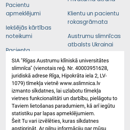
Pacientu
apmeklējumi
Klientu un pacientu
rokasgrāmata
Iekšējās kārtības
noteikumi
Austrumu slimnīcas
atbalsts Ukrainai
Pacienta
atsauksmju/sūdzību
Підтримка Східної
SIA "Rīgas Austrumu klīniskā universitātes
iesniegšanas
лікарні та співпраця з
slimnīca" (vienotais reģ. Nr. 40003951628,
kārtība
Україною
juridiskā adrese Rīga, Hipokrāta iela 2, LV-
1079) tīmekļa vietnē www.aslimnica.lv
Kā pie mums nokļūt
izmanto sīkdatnes, lai uzlabotu tīmekļa
vietnes funkcionalitāti un darbību, pielāgotu to
Rēķinu apmaksas
Taviem lietošanas paradumiem, kā arī iegūtu
ceļvedis
statistiku par lapas apmeklējumiem.
Šeit Tu vari izvēlēties, kuras sīkdatnes
Rekvizīti un
apstiprināt. Ar pilnu informāciju par mūsu