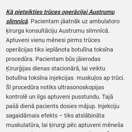
Kā pieteikties trūces operācijai Austrumu
slimnīcā
. Pacientam jāatnāk uz ambulatoro
ķirurga konsultāciju Austrumu slimnīcā.
Aptuveni vienu mēnesi pirms trūces
operācijas tiks ieplānota botulīna toksīna
procedūra. Pacientam būs jāierodas
Ķirurģijas dienas stacionārā, lai veiktu
botulīna toksīna injekcijas muskuļos ap trūci.
Šī procedūra notiks ultrasonoskopijas
kontrolē un ilgs aptuveni pusstundu. Tajā
pašā dienā pacients dosies mājup. Injekciju
sagaidāmais efekts – tiks atslābināta
muskulatūra, lai ķirurgi pēc aptuveni mēneša