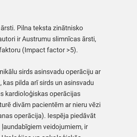
rsti. Pilna teksta zinātnisko
utori ir Austrumu slimnīcas ārsti,
faktoru (Impact factor >5).
ikālu sirds asinsvadu operāciju ar
as pilda arī sirds un asinsvadu
s kardioloģiskas operācijas
sturē divām pacientēm ar nieru vēzi
šanas operācija). Iespēja piedāvāt
u ļaundabīgiem veidojumiem, ir