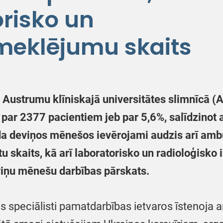
orisko un
zmeklējumu skaits
ustrumu klīniskajā universitātes slimnīcā (A
es par 2377 pacientiem jeb par 5,6%, salīdzinot
da deviņos mēnešos ievērojami audzis arī ambu
tu skaits, kā arī laboratorisko un radioloģis
viņu mēnešu darbības pārskats.
 speciālisti pamatdarbības ietvaros īstenoja ar