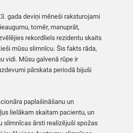
23. gada deviņi mēneši raksturojami
 pieaugumu, tomēr, manuprāt,
vēlējies rekordliels rezidentu skaits
eši mūsu slimnīcu. Šis fakts rāda,
u vidi. Mūsu galvenā rūpe ir
 uzdevumi pārskata periodā bijuši
stacionāra paplašināšanu un
ļus lielākam skaitam pacientu, un
slimnīcas ārsti realizējuši spožas