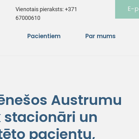
E-p
Vienotais pieraksts:
+371
67000610
Pacientiem
Par mums
ēnešos Austrumu
 stacionāri un
tēto pacientu,