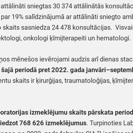
attālināti sniegtas 30 374 attālinātās konsult
par 19% salīdzinājumā ar attālināti sniegto amb
skaits sasniedza 24 478 konsultācijas. Visvair
tologi, onkologi ķīmijterapeiti un hematologi.
iņos mēnešos ievērojami audzis arī dienas stac
s šajā periodā pret 2022. gada janvāri–septem
entu skaits ir ķirurģijas, traumatoloģijas, ķīmijt
boratorijas izmeklējumu skaits pārskata periodā
iedzot 768 626 izmeklējumus
. Turpinoties La