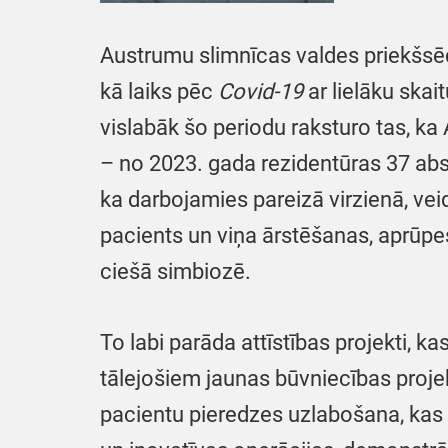
Austrumu slimnīcas valdes priekšsē
kā laiks pēc
Covid-19
ar lielāku ska
vislabāk šo periodu raksturo tas, ka
– no 2023. gada rezidentūras 37 abso
ka darbojamies pareizā virzienā, vei
pacients un viņa ārstēšanas, aprūpes
ciešā simbiozē.
To labi parāda attīstības projekti, 
tālejošiem jaunas būvniecības proje
pacientu pieredzes uzlabošana, kas 