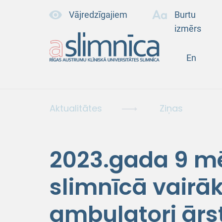
Vājredzīgajiem
Burtu
izmērs
En
Aktualitātes
Ziņas
2023.gada 9 m
slimnīcā vairāk
ambulatori ārs