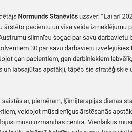
dētājs
Normunds Staņēvičs
uzsver: “Lai arī 20
itu ārstēto pacientu un visa veida izmeklējumu
 Austrumu slimnīcu šogad par savu darbavietu iz
lventiem 30 par savu darbavietu izvēlējušies ti
dojot gan pacientiem, gan darbiniekiem labvēlīg
 un labsajūtas apstākļi, tāpēc šie stratēģiskie
kas saistās ar, piemēram, Ķīmijterapijas dienas 
ktiem, veidojot mūsdienīgus ārstēšanās apstāk
bijusi mūsu uzmanības centrā. Vienlaikus mūsu 