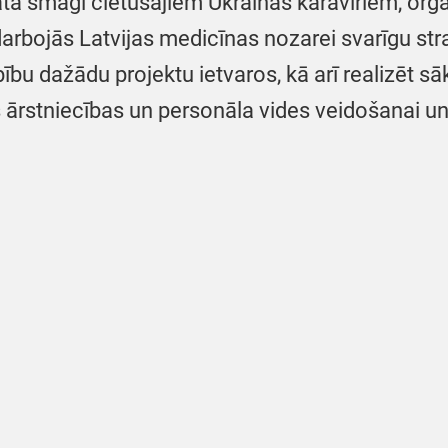
ātā smagi cietušajiem Ukrainas karavīriem, org
arbojās Latvijas medicīnas nozarei svarīgu str
rbību dažādu projektu ietvaros, kā arī realizēt 
ārstniecības un personāla vides veidošanai un