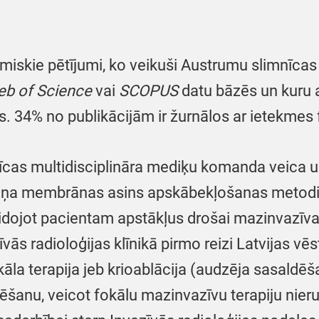
miskie pētījumi, ko veikuši Austrumu slimnīcas ā
b of Science
vai
SCOPUS
datu bāzēs un kuru a
s. 34% no publikācijām ir žurnālos ar ietekmes 
cas multidisciplināra mediķu komanda veica un
ņa membrānas asins apskābekļošanas metodi, k
eidojot pacientam apstākļus drošai mazinvazīva
vās radioloģijas klīnikā pirmo reizi Latvijas vē
kāla terapija jeb krioablācija (audzēja sasaldē
ēšanu, veicot fokālu mazinvazīvu terapiju nier