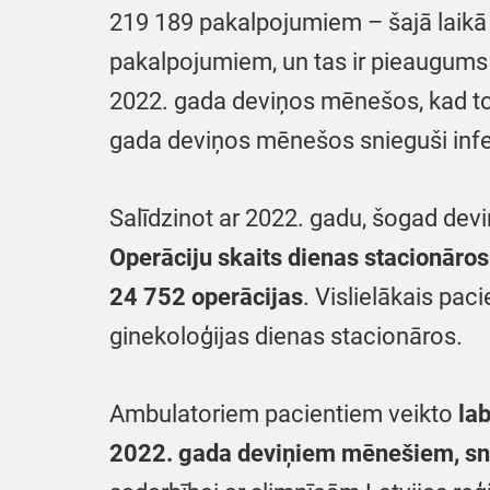
219 189 pakalpojumiem – šajā laikā 
pakalpojumiem, un tas ir pieaugums 
2022. gada deviņos mēnešos, kad to 
gada deviņos mēnešos snieguši infek
Salīdzinot ar 2022. gadu, šogad dev
Operāciju skaits dienas stacionāro
24 752 operācijas
. Vislielākais paci
ginekoloģijas dienas stacionāros.
Ambulatoriem pacientiem veikto
la
2022. gada deviņiem mēnešiem, sn