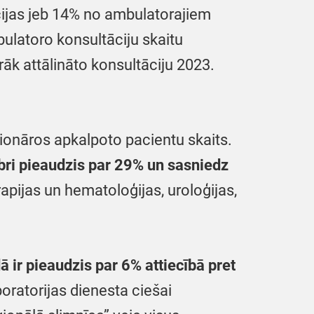
ācijas jeb 14% no ambulatorajiem
ulatoro konsultāciju skaitu
āk attālināto konsultāciju 2023.
ionāros apkalpoto pacientu skaits.
bri pieaudzis par 29% un sasniedz
erapijas un hematoloģijas, uroloģijas,
 ir pieaudzis par 6% attiecībā pret
boratorijas dienesta ciešai