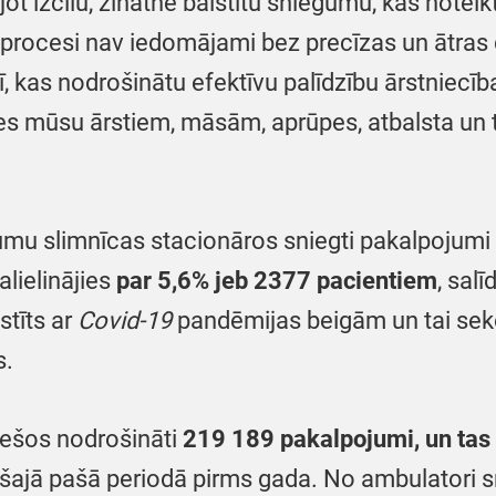
t izcilu, zinātnē balstītu sniegumu, kas noteik
procesi nav iedomājami bez precīzas un ātras
 kas nodrošinātu efektīvu palīdzību ārstniecībai,
paldies mūsu ārstiem, māsām, aprūpes, atbalsta 
u slimnīcas stacionāros sniegti pakalpojumi 4
alielinājies
par 5,6% jeb 2377 pacientiem
, sal
tīts ar
Covid-19
pandēmijas beigām un tai seko
s.
ešos nodrošināti
219 189 pakalpojumi, un tas 
šajā pašā periodā pirms gada. No ambulatori 