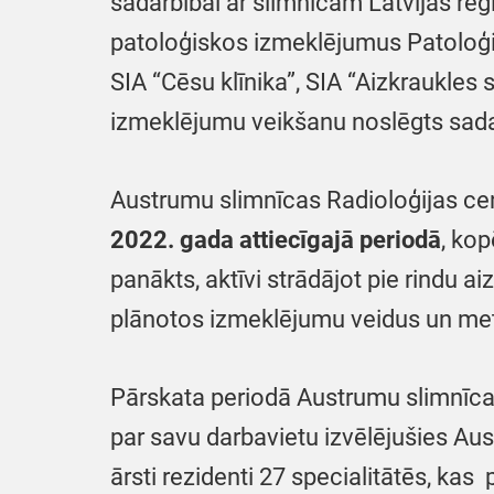
sadarbībai ar slimnīcām Latvijas reģ
patoloģiskos izmeklējumus Patoloģi
SIA “Cēsu klīnika”, SIA “Aizkraukles 
izmeklējumu veikšanu noslēgts sadar
Austrumu slimnīcas Radioloģijas ce
2022. gada attiecīgajā periodā
, ko
panākts, aktīvi strādājot pie rindu a
plānotos izmeklējumu veidus un met
Pārskata periodā Austrumu slimnīcai
par savu darbavietu izvēlējušies Au
ārsti rezidenti 27 specialitātēs, ka