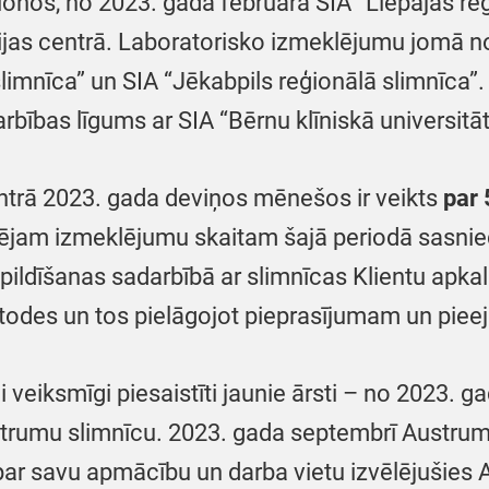
ionos, no 2023. gada februāra SIA “Liepājas reģ
jas centrā. Laboratorisko izmeklējumu jomā no
slimnīca” un SIA “Jēkabpils reģionālā slimnīca”.
bības līgums ar SIA “Bērnu klīniskā universitāt
ntrā 2023. gada deviņos mēnešos ir veikts
par 
pējam izmeklējumu skaitam šajā periodā sasni
izpildīšanas sadarbībā ar slimnīcas Klientu apka
odes un tos pielāgojot pieprasījumam un piee
 veiksmīgi piesaistīti jaunie ārsti – no 2023. 
strumu slimnīcu. 2023. gada septembrī Austrum
s par savu apmācību un darba vietu izvēlējušies