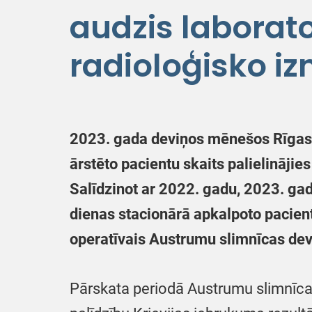
audzis laborat
radioloģisko i
2023. gada deviņos mēnešos Rīgas A
ārstēto pacientu skaits palielināji
Salīdzinot ar 2022. gadu, 2023. ga
dienas stacionārā apkalpoto pacien
operatīvais Austrumu slimnīcas de
Pārskata periodā Austrumu slimnīcas