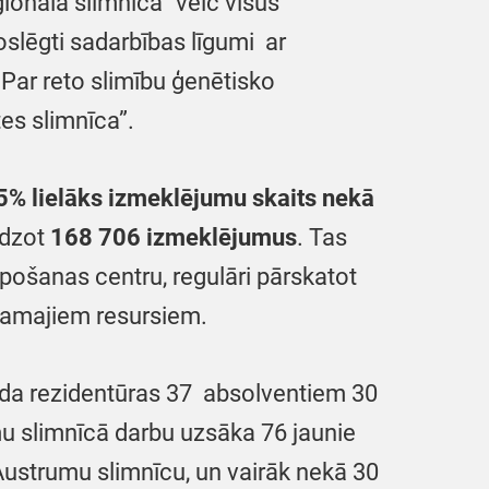
ionālā slimnīca” veic visus
slēgti sadarbības līgumi ar
 Par reto slimību ģenētisko
es slimnīca”.
5% lielāks izmeklējumu skaits nekā
edzot
168 706 izmeklējumus
. Tas
lpošanas centru, regulāri pārskatot
jamajiem resursiem.
gada rezidentūras 37 absolventiem 30
u slimnīcā darbu uzsāka 76 jaunie
 Austrumu slimnīcu, un vairāk nekā 30