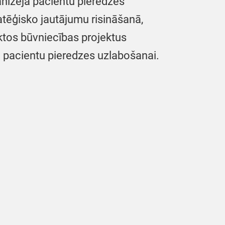
anizēja pacientu pieredzes
atēģisko jautājumu risināšanā,
sāktos būvniecības projektus
 pacientu pieredzes uzlabošanai.