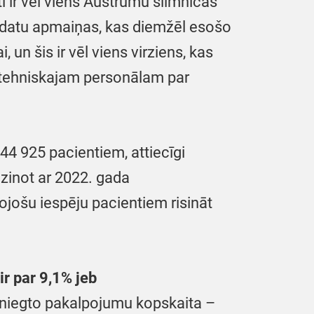
ti ir vēl viens Austrumu slimnīcas
 datu apmaiņas, kas diemžēl esošo
 un šis ir vēl viens virziens, kas
un tehniskajam personālam par
4 925 pacientiem, attiecīgi
īdzinot ar 2022. gada
jošu iespēju pacientiem risināt
ir par 9,1% jeb
sniegto pakalpojumu kopskaita –