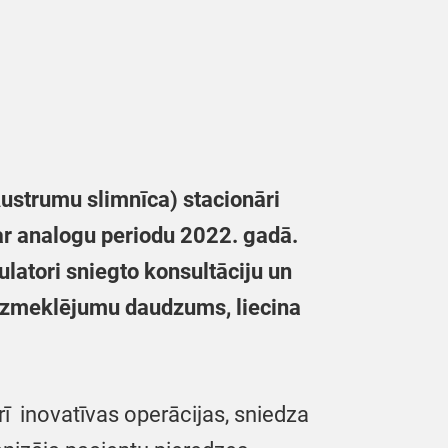
ustrumu slimnīca) stacionāri
 ar analogu periodu 2022. gadā.
latori sniegto konsultāciju un
ko izmeklējumu daudzums,
liecina
ī inovatīvas operācijas, sniedza