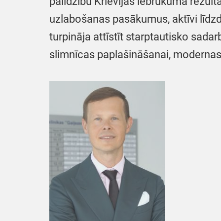
palīdzību Krievijas iebrukuma rezult
uzlabošanas pasākumus, aktīvi līdzd
turpināja attīstīt starptautisko sada
slimnīcas paplašināšanai, modernas 