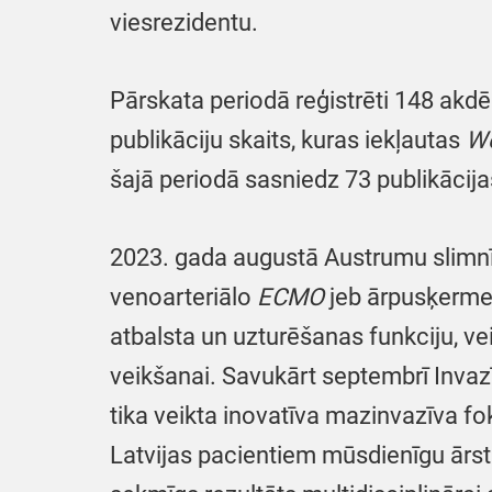
viesrezidentu.
Pārskata periodā reģistrēti 148 akdē
publikāciju skaits, kuras iekļautas
We
šajā periodā sasniedz 73 publikācija
2023. gada augustā Austrumu slimnī
venoarteriālo
ECMO
jeb ārpusķerme
atbalsta un uzturēšanas funkciju, v
veikšanai. Savukārt septembrī Invazī
tika veikta inovatīva mazinvazīva fo
Latvijas pacientiem mūsdienīgu ārst