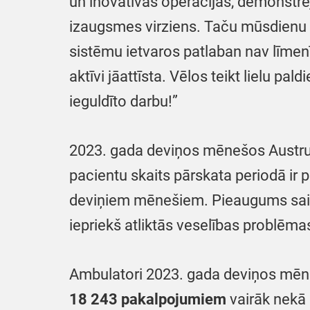
un inovatīvas operācijas, demonstrējo
izaugsmes virziens. Taču mūsdienu 
sistēmu ietvaros patlaban nav līmenī,
aktīvi jāattīsta. Vēlos teikt lielu 
ieguldīto darbu!”
2023. gada deviņos mēnešos Austrum
pacientu skaits pārskata periodā ir p
deviņiem mēnešiem. Pieaugums sais
iepriekš atliktās veselības problēma
Ambulatori 2023. gada deviņos mēn
18 243 pakalpojumiem
vairāk nekā 