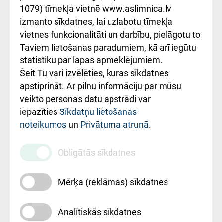
1079) tīmekļa vietnē www.aslimnica.lv
Kā pie mums nokļūt
izmanto sīkdatnes, lai uzlabotu tīmekļa
vietnes funkcionalitāti un darbību, pielāgotu to
Rēķinu apmaksas
Taviem lietošanas paradumiem, kā arī iegūtu
ceļvedis
statistiku par lapas apmeklējumiem.
Šeit Tu vari izvēlēties, kuras sīkdatnes
Rekvizīti un
apstiprināt. Ar pilnu informāciju par mūsu
ārstniecības
veikto personas datu apstrādi var
iestādes kods
iepazīties
Sīkdatņu lietošanas
noteikumos
un
Privātuma atrunā
.
010000234
Maksas
Obligātās sīkdatnes
pakalpojumu
cenrādis
Mērķa (reklāmas) sīkdatnes
Analītiskās sīkdatnes