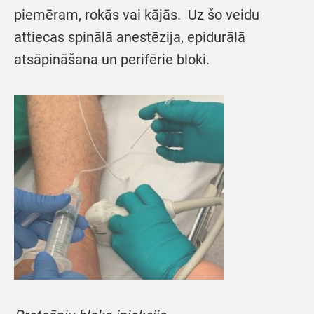
piemēram, rokās vai kājās. Uz šo veidu
attiecas spinālā anestēzija, epidurālā
atsāpināšana un perifērie bloki.