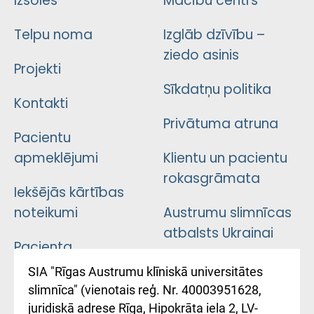
Izsoles
Mācību centrs
Telpu noma
Izglāb dzīvību –
ziedo asinis
Projekti
Sīkdatņu politika
Kontakti
Privātuma atruna
Pacientu
apmeklējumi
Klientu un pacientu
rokasgrāmata
Iekšējās kārtības
noteikumi
Austrumu slimnīcas
atbalsts Ukrainai
Pacienta
atsauksmju/sūdzību
Підтримка Східної
SIA "Rīgas Austrumu klīniskā universitātes
iesniegšanas
лікарні та співпраця з
slimnīca" (vienotais reģ. Nr. 40003951628,
kārtība
Україною
juridiskā adrese Rīga, Hipokrāta iela 2, LV-