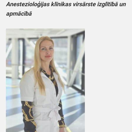
Anestezioloģijas klīnikas virsārste izglītībā un
apmācībā