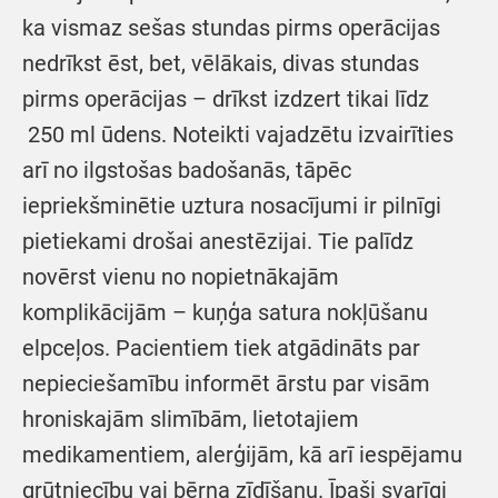
ka vismaz sešas stundas pirms operācijas
nedrīkst ēst, bet, vēlākais, divas stundas
pirms operācijas – drīkst izdzert tikai līdz
250 ml ūdens. Noteikti vajadzētu izvairīties
arī no ilgstošas badošanās, tāpēc
iepriekšminētie uztura nosacījumi ir pilnīgi
pietiekami drošai anestēzijai. Tie palīdz
novērst vienu no nopietnākajām
komplikācijām – kuņģa satura nokļūšanu
elpceļos. Pacientiem tiek atgādināts par
nepieciešamību informēt ārstu par visām
hroniskajām slimībām, lietotajiem
medikamentiem, alerģijām, kā arī iespējamu
grūtniecību vai bērna zīdīšanu. Īpaši svarīgi