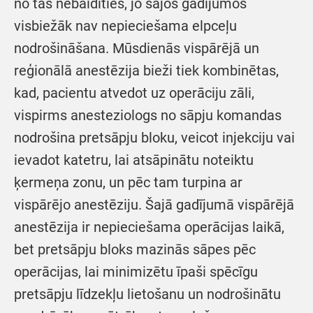
no tās nebaidīties, jo šajos gadījumos
visbiežāk nav nepieciešama elpceļu
nodrošināšana. Mūsdienās vispārējā un
reģionālā anestēzija bieži tiek kombinētas,
kad, pacientu atvedot uz operāciju zāli,
vispirms anesteziologs no sāpju komandas
nodrošina pretsāpju bloku, veicot injekciju vai
ievadot katetru, lai atsāpinātu noteiktu
ķermeņa zonu, un pēc tam turpina ar
vispārējo anestēziju. Šajā gadījumā vispārējā
anestēzija ir nepieciešama operācijas laikā,
bet pretsāpju bloks mazinās sāpes pēc
operācijas, lai minimizētu īpaši spēcīgu
pretsāpju līdzekļu lietošanu un nodrošinātu