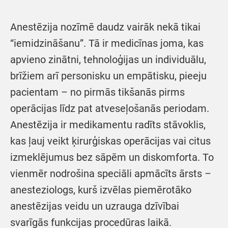
Anestēzija nozīmē daudz vairāk nekā tikai
“iemidzināšanu”. Tā ir medicīnas joma, kas
apvieno zinātni, tehnoloģijas un individuālu,
brīžiem arī personisku un empātisku, pieeju
pacientam – no pirmās tikšanās pirms
operācijas līdz pat atveseļošanās periodam.
Anestēzija ir medikamentu radīts stāvoklis,
kas ļauj veikt ķirurģiskas operācijas vai citus
izmeklējumus bez sāpēm un diskomforta. To
vienmēr nodrošina speciāli apmācīts ārsts –
anesteziologs, kurš izvēlas piemērotāko
anestēzijas veidu un uzrauga dzīvībai
svarīgās funkcijas procedūras laikā.