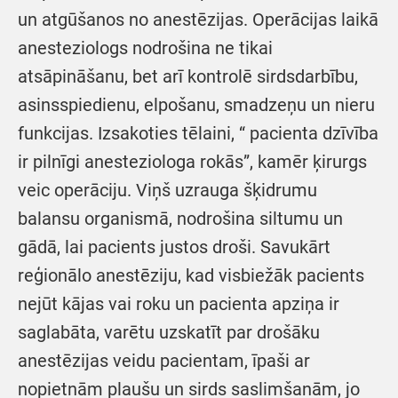
un atgūšanos no anestēzijas. Operācijas laikā
anesteziologs nodrošina ne tikai
atsāpināšanu, bet arī kontrolē sirdsdarbību,
asinsspiedienu, elpošanu, smadzeņu un nieru
funkcijas. Izsakoties tēlaini, “ pacienta dzīvība
ir pilnīgi anesteziologa rokās”, kamēr ķirurgs
veic operāciju. Viņš uzrauga šķidrumu
balansu organismā, nodrošina siltumu un
gādā, lai pacients justos droši. Savukārt
reģionālo anestēziju, kad visbiežāk pacients
nejūt kājas vai roku un pacienta apziņa ir
saglabāta, varētu uzskatīt par drošāku
anestēzijas veidu pacientam, īpaši ar
nopietnām plaušu un sirds saslimšanām, jo