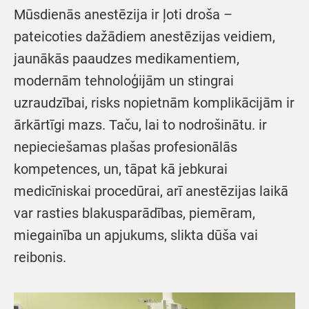
Mūsdienās anestēzija ir ļoti droša –
pateicoties dažādiem anestēzijas veidiem,
jaunākās paaudzes medikamentiem,
modernām tehnoloģijām un stingrai
uzraudzībai, risks nopietnām komplikācijām ir
ārkārtīgi mazs. Taču, lai to nodrošinātu. ir
nepieciešamas plašas profesionālās
kompetences, un, tāpat kā jebkurai
medicīniskai procedūrai, arī anestēzijas laikā
var rasties blakusparādības, piemēram,
miegainība un apjukums, slikta dūša vai
reibonis.