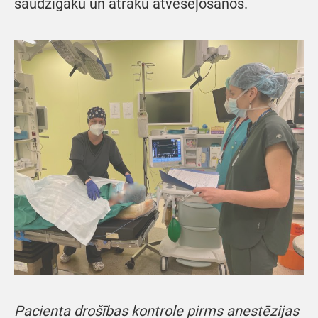
saudzīgāku un ātrāku atveseļošanos.
Pacienta drošības kontrole pirms anestēzijas