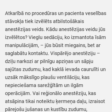
Atkarībā no procedūras un pacienta veselības
stāvokļa tiek izvēlēts atbilstošākais
anestēzijas veids. Kādu anestēzijas veidu jūs
izvēlētos? Vieglu sedāciju, ko izmantota īsām
manipulācijām, – jūs būsit miegains, bet ar
saglabātu kontaktu. Vispārējo anestēziju –
dziļu narkozi ar pilnīgu apziņas un sāpju
sajūtas zudumu, kad kaklā ievada caurulīti un
uzsāk mākslīgo plaušu ventilāciju, kas
nepieciešama sarežģītām un ilgām
operācijām. Vai reģionālo anestēziju, kas
atsāpina tikai noteiktu ķermeņa daļu, izraisot
pārejošu jušanas un kustību zudumu,