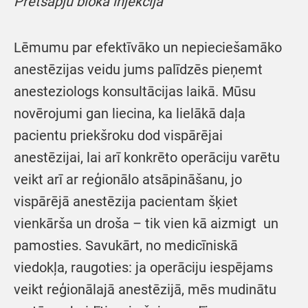
Pretsāpju bloka injekcija
Lēmumu par efektīvāko un nepieciešamāko
anestēzijas veidu jums palīdzēs pieņemt
anesteziologs konsultācijas laikā. Mūsu
novērojumi gan liecina, ka lielākā daļa
pacientu priekšroku dod vispārējai
anestēzijai, lai arī konkrēto operāciju varētu
veikt arī ar reģionālo atsāpināšanu, jo
vispārējā anestēzija pacientam šķiet
vienkārša un droša – tik vien kā aizmigt un
pamosties. Savukārt, no medicīniskā
viedokļa, raugoties: ja operāciju iespējams
veikt reģionālajā anestēzijā, mēs mudinātu