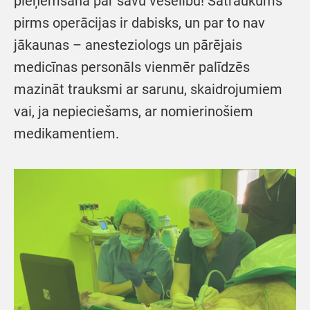
pieņemšanā par savu veselību! Satraukums
pirms operācijas ir dabisks, un par to nav
jākaunas – anesteziologs un pārējais
medicīnas personāls vienmēr palīdzēs
mazināt trauksmi ar sarunu, skaidrojumiem
vai, ja nepieciešams, ar nomierinošiem
medikamentiem.