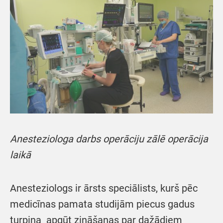
Anesteziologa darbs operāciju zālē operācija
laikā
Anesteziologs ir ārsts speciālists, kurš pēc
medicīnas pamata studijām piecus gadus
turpina apgūt zināšanas par dažādiem