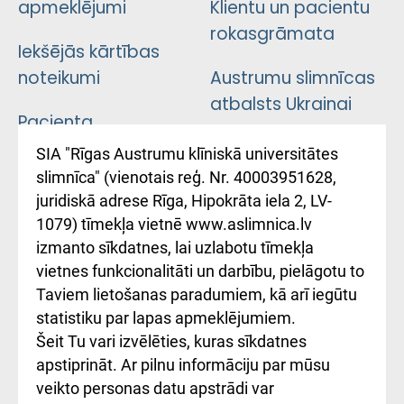
apmeklējumi
Klientu un pacientu
rokasgrāmata
Iekšējās kārtības
noteikumi
Austrumu slimnīcas
atbalsts Ukrainai
Pacienta
atsauksmju/sūdzību
Підтримка Східної
SIA "Rīgas Austrumu klīniskā universitātes
iesniegšanas
лікарні та співпраця з
slimnīca" (vienotais reģ. Nr. 40003951628,
kārtība
Україною
juridiskā adrese Rīga, Hipokrāta iela 2, LV-
1079) tīmekļa vietnē www.aslimnica.lv
Kā pie mums nokļūt
izmanto sīkdatnes, lai uzlabotu tīmekļa
vietnes funkcionalitāti un darbību, pielāgotu to
Rēķinu apmaksas
Taviem lietošanas paradumiem, kā arī iegūtu
ceļvedis
statistiku par lapas apmeklējumiem.
Šeit Tu vari izvēlēties, kuras sīkdatnes
Rekvizīti un
apstiprināt. Ar pilnu informāciju par mūsu
ārstniecības
veikto personas datu apstrādi var