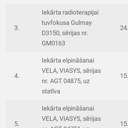
Iekārta radioterapijai
tuvfokusa Gulmay
3.
24
D3150, sērijas nr.
GM0163
Iekārta elpināšanai
VELA, VIASYS, sērijas
4.
15
nr. AGT 04875, uz
statīva
Iekārta elpināšanai
VELA, VIASYS, sērijas
5.
15