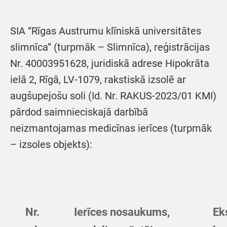
SIA “Rīgas Austrumu klīniskā universitātes
slimnīca” (turpmāk – Slimnīca), reģistrācijas
Nr. 40003951628, juridiskā adrese Hipokrāta
ielā 2, Rīgā, LV-1079, rakstiskā izsolē ar
augšupejošu soli (Id. Nr. RAKUS-2023/01 KMI)
pārdod saimnieciskajā darbībā
neizmantojamas medicīnas ierīces (turpmāk
– izsoles objekts):
Nr.
Ierīces nosaukums,
Ek