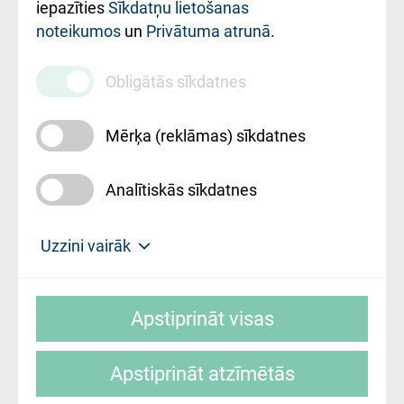
iestādes kods
iepazīties
Sīkdatņu lietošanas
noteikumos
un
Privātuma atrunā
.
010000234
Maksas
Obligātās sīkdatnes
pakalpojumu
cenrādis
Mērķa (reklāmas) sīkdatnes
Analītiskās sīkdatnes
Uz sākumu
Uzzini vairāk
Rīgas Austrumu klīniskā universitātes
© SIA "Rīgas Austrumu klīniskā universitātes
slimnīca, turpmāk – Pārzinis, sīkdatņu
Apstiprināt visas
slimnīca"
izmantošanas politikas mērķis ir sniegt
fiziskajai personai/klientam – informāciju par
Apstiprināt atzīmētās
sīkdatņu izmantošanas nosacījumiem.
Mājas lapas izstrāde: