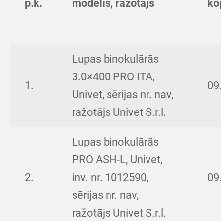
p.k.
modelis, ražotājs
ko
Lupas binokulārās
3.0×400 PRO ITA,
1.
09
Univet, sērijas nr. nav,
ražotājs Univet S.r.l.
Lupas binokulārās
PRO ASH-L, Univet,
2.
inv. nr. 1012590,
09
sērijas nr. nav,
ražotājs Univet S.r.l.