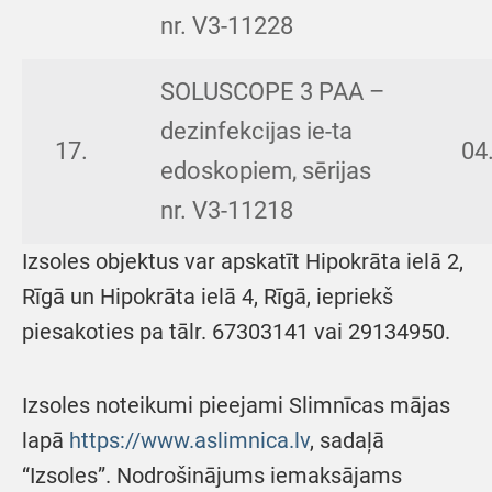
nr. V3-11228
SOLUSCOPE 3 PAA –
dezinfekcijas ie-ta
17.
04
edoskopiem, sērijas
nr. V3-11218
Izsoles objektus var apskatīt Hipokrāta ielā 2,
Rīgā un Hipokrāta ielā 4, Rīgā, iepriekš
piesakoties pa tālr. 67303141 vai 29134950.
Izsoles noteikumi pieejami Slimnīcas mājas
lapā
https://www.aslimnica.lv
, sadaļā
“Izsoles”. Nodrošinājums iemaksājams