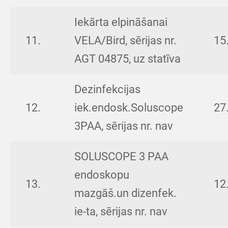
Iekārta elpināšanai
11.
VELA/Bird, sērijas nr.
15
AGT 04875, uz statīva
Dezinfekcijas
12.
iek.endosk.Soluscope
27
3PAA, sērijas nr. nav
SOLUSCOPE 3 PAA
endoskopu
13.
12
mazgāš.un dizenfek.
ie-ta, sērijas nr. nav