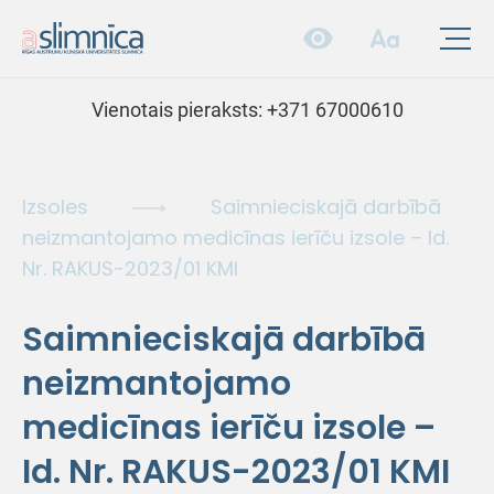
Vienotais pieraksts:
+371 67000610
Izsoles
Saimnieciskajā darbībā
neizmantojamo medicīnas ierīču izsole – Id.
Nr. RAKUS-2023/01 KMI
Saimnieciskajā darbībā
neizmantojamo
medicīnas ierīču izsole –
Id. Nr. RAKUS-2023/01 KMI