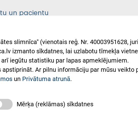
ntu un pacientu
asgrāmata
rumu slimnīcas
ātes slimnīca" (vienotais reģ. Nr. 40003951628, juri
lsts Ukrainai
.lv izmanto sīkdatnes, lai uzlabotu tīmekļa vietnes
arī iegūtu statistiku par lapas apmeklējumiem.
римка Східної лікарні
es apstiprināt. Ar pilnu informāciju par mūsu veikto
півпраця з Україною
kumos
un
Privātuma atrunā
.
Mērķa (reklāmas) sīkdatnes