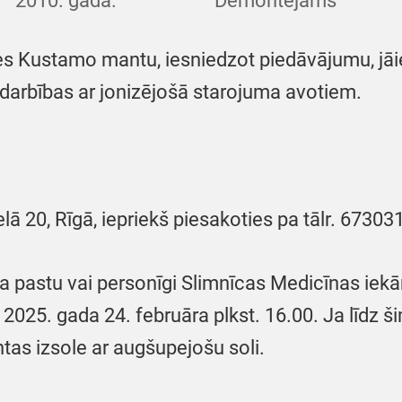
2010. gada.
Demontējams
ies Kustamo mantu, iesniedzot piedāvājumu, jā
 darbības ar jonizējošā starojuma avotiem.
elā 20, Rīgā, iepriekš piesakoties pa tālr. 6730
a pastu vai personīgi Slimnīcas Medicīnas iek
z 2025. gada 24. februāra plkst. 16.00. Ja līdz š
ntas izsole ar augšupejošu soli.