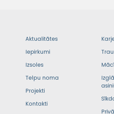
Aktualitātes
Karj
Iepirkumi
Trau
Izsoles
Mācī
Telpu noma
Izgl
asini
Projekti
Sīkd
Kontakti
Priv