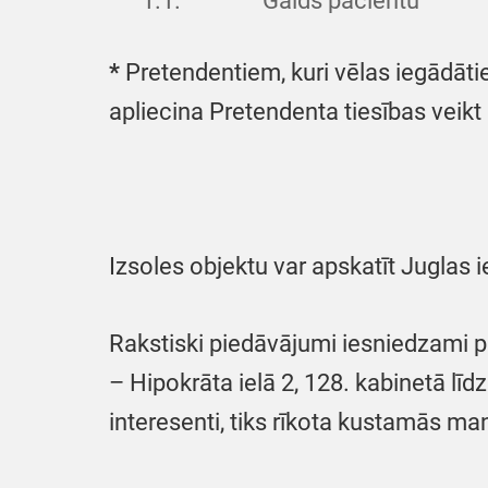
1.1.
Galds pacientu
*
Pretendentiem, kuri vēlas iegādāt
apliecina Pretendenta tiesības veikt
Izsoles objektu var apskatīt Juglas i
Rakstiski piedāvājumi iesniedzami p
– Hipokrāta ielā 2, 128. kabinetā līd
interesenti, tiks rīkota kustamās ma