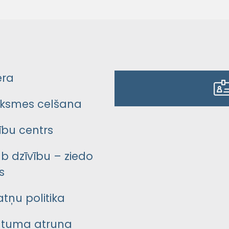
era
ksmes celšana
bu centrs
āb dzīvību – ziedo
s
atņu politika
ātuma atruna