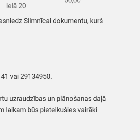
00,00
ielā 20
iesniedz Slimnīcai dokumentu, kurš
3141 vai 29134950.
ārtu uzraudzības un plānošanas daļā
im laikam būs pieteikušies vairāki