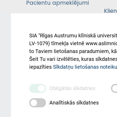
Pacientu apmeklējumi
Klie
Iekšējās kārtības
rok
noteikumi
Aust
SIA "Rīgas Austrumu klīniskā universit
Pacienta
atba
LV-1079) tīmekļa vietnē www.aslimnica
atsauksmju/sūdzību
to Taviem lietošanas paradumiem, kā 
iesniegšanas kārtība
Підт
Šeit Tu vari izvēlēties, kuras sīkdatn
та с
Kā pie mums nokļūt
iepazīties
Sīkdatņu lietošanas notei
Rēķinu apmaksas
ceļvedis
Obligātās sīkdatnes
Rekvizīti un ārstniecības
Analītiskās sīkdatnes
iestādes kods 010000234