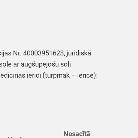
cijas Nr. 40003951628, juridiskā
zsolē ar augšupejošu soli
icīnas ierīci (turpmāk – Ierīce):
Nosacītā