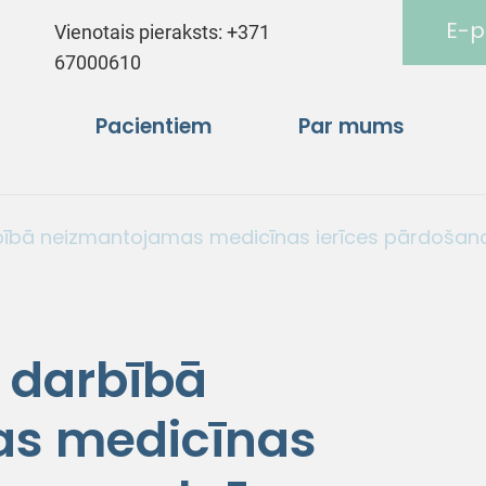
E-p
Vienotais pieraksts:
+371
67000610
Pacientiem
Par mums
bībā neizmantojamas medicīnas ierīces pārdošana 
 darbībā
s medicīnas