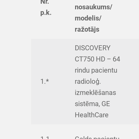
Nr.
nosaukums/
p.k.
modelis/
ražotājs
DISCOVERY
CT750 HD – 64
rindu pacientu
1.*
radioloģ.
izmeklēšanas
sistēma, GE
HealthCare