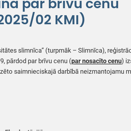
ana par brīvu cenu
-2025/02 KMI)
itātes slimnīca” (turpmāk – Slimnīca), reģistrā
9, pārdod par brīvu cenu (
par nosacīto cenu
) i
zēto saimnieciskajā darbībā neizmantojamu med