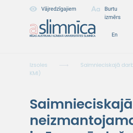
Vājredzīgajiem
Burtu
izmērs
En
Izsoles
Saimnieciskajā dar
KMI)
Saimnieciskajā
neizmantojama