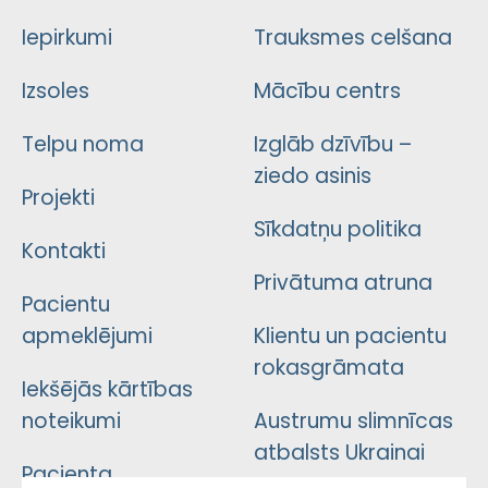
Iepirkumi
Trauksmes celšana
Izsoles
Mācību centrs
Telpu noma
Izglāb dzīvību –
ziedo asinis
Projekti
Sīkdatņu politika
Kontakti
Privātuma atruna
Pacientu
apmeklējumi
Klientu un pacientu
rokasgrāmata
Iekšējās kārtības
noteikumi
Austrumu slimnīcas
atbalsts Ukrainai
Pacienta