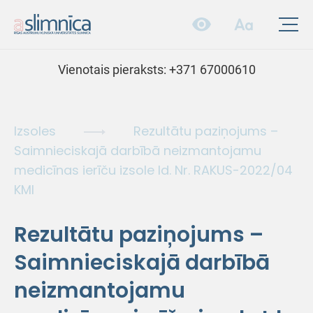
Vienotais pieraksts:
+371 67000610
Izsoles
Rezultātu paziņojums –
Saimnieciskajā darbībā neizmantojamu
medicīnas ierīču izsole Id. Nr. RAKUS-2022/04
KMI
Rezultātu paziņojums –
Saimnieciskajā darbībā
neizmantojamu