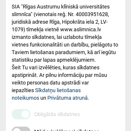
atsauksmju/sūdzību
Підтримка Східної
SIA "Rīgas Austrumu klīniskā universitātes
iesniegšanas
лікарні та співпраця з
slimnīca" (vienotais reģ. Nr. 40003951628,
kārtība
Україною
juridiskā adrese Rīga, Hipokrāta iela 2, LV-
1079) tīmekļa vietnē www.aslimnica.lv
Kā pie mums nokļūt
izmanto sīkdatnes, lai uzlabotu tīmekļa
vietnes funkcionalitāti un darbību, pielāgotu to
Rēķinu apmaksas
Taviem lietošanas paradumiem, kā arī iegūtu
ceļvedis
statistiku par lapas apmeklējumiem.
Šeit Tu vari izvēlēties, kuras sīkdatnes
Rekvizīti un
apstiprināt. Ar pilnu informāciju par mūsu
ārstniecības
veikto personas datu apstrādi var
iestādes kods
iepazīties
Sīkdatņu lietošanas
noteikumos
un
Privātuma atrunā
.
010000234
Maksas
Obligātās sīkdatnes
pakalpojumu
cenrādis