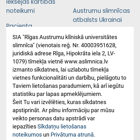
Iekšējās kārtības
noteikumi
Austrumu slimnīcas
atbalsts Ukrainai
Pacienta
atsauksmju/sūdzību
Підтримка Східної
SIA "Rīgas Austrumu klīniskā universitātes
iesniegšanas
лікарні та співпраця з
slimnīca" (vienotais reģ. Nr. 40003951628,
kārtība
Україною
juridiskā adrese Rīga, Hipokrāta iela 2, LV-
1079) tīmekļa vietnē www.aslimnica.lv
Kā pie mums nokļūt
izmanto sīkdatnes, lai uzlabotu tīmekļa
vietnes funkcionalitāti un darbību, pielāgotu to
Rēķinu apmaksas
Taviem lietošanas paradumiem, kā arī iegūtu
ceļvedis
statistiku par lapas apmeklējumiem.
Šeit Tu vari izvēlēties, kuras sīkdatnes
Rekvizīti un
apstiprināt. Ar pilnu informāciju par mūsu
ārstniecības
veikto personas datu apstrādi var
iestādes kods
iepazīties
Sīkdatņu lietošanas
noteikumos
un
Privātuma atrunā
.
010000234