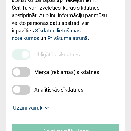
statistiku par lapas apmeklējumiem.
Šeit Tu vari izvēlēties, kuras sīkdatnes
Rekvizīti un
apstiprināt. Ar pilnu informāciju par mūsu
ārstniecības
veikto personas datu apstrādi var
iestādes kods
iepazīties
Sīkdatņu lietošanas
noteikumos
un
Privātuma atrunā
.
010000234
Maksas
Obligātās sīkdatnes
pakalpojumu
cenrādis
Mērķa (reklāmas) sīkdatnes
Analītiskās sīkdatnes
Uz sākumu
Uzzini vairāk
Rīgas Austrumu klīniskā universitātes
© SIA "Rīgas Austrumu klīniskā universitātes
slimnīca, turpmāk – Pārzinis, sīkdatņu