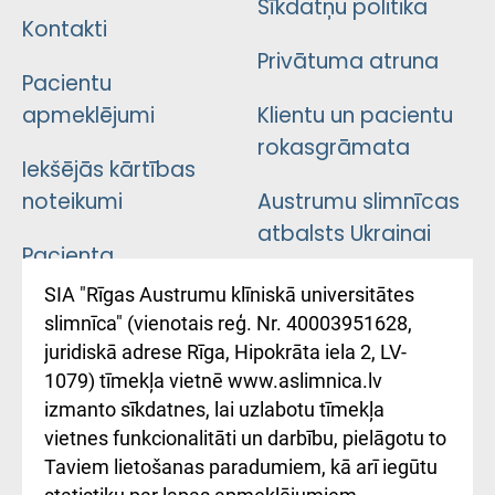
Sīkdatņu politika
Kontakti
Privātuma atruna
Pacientu
apmeklējumi
Klientu un pacientu
rokasgrāmata
Iekšējās kārtības
noteikumi
Austrumu slimnīcas
atbalsts Ukrainai
Pacienta
atsauksmju/sūdzību
Підтримка Східної
SIA "Rīgas Austrumu klīniskā universitātes
iesniegšanas
лікарні та співпраця з
slimnīca" (vienotais reģ. Nr. 40003951628,
kārtība
Україною
juridiskā adrese Rīga, Hipokrāta iela 2, LV-
1079) tīmekļa vietnē www.aslimnica.lv
Kā pie mums nokļūt
izmanto sīkdatnes, lai uzlabotu tīmekļa
vietnes funkcionalitāti un darbību, pielāgotu to
Rēķinu apmaksas
Taviem lietošanas paradumiem, kā arī iegūtu
ceļvedis