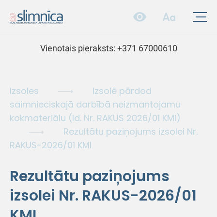
Vienotais pieraksts:
+371 67000610
Izsoles
Izsolē pārdod
saimnieciskajā darbībā neizmantojamu
kokmateriālu (Id. Nr. RAKUS 2026/01 KMI)
Rezultātu paziņojums izsolei Nr.
RAKUS-2026/01 KMI
Rezultātu paziņojums
izsolei Nr. RAKUS-2026/01
KMI