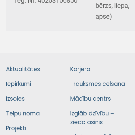
reģ. Nr. 40203106850
bērzs, liepa,
apse)
Aktualitātes
Karjera
Iepirkumi
Trauksmes celšana
Izsoles
Mācību centrs
Telpu noma
Izglāb dzīvību –
ziedo asinis
Projekti