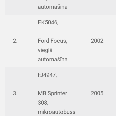
automašīna
EK5046,
2.
Ford Focus,
2002.
vieglā
automašīna
FJ4947,
3.
MB Sprinter
2005.
308,
mikroautobuss