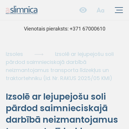
Vienotais pieraksts:
+371 67000610
Izsoles
Izsolē ar lejupejošu soli
pārdod saimnieciskajā darbībā
neizmantojamus transporta līdzekļus un
traktortehniku (Id. Nr. RAKUS 2025/05 KMI)
Izsolē ar lejupejošu soli
pārdod saimnieciskajā
darbībā neizmantojamus