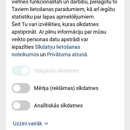
vietnes funkcionalitāti un darbību, pielāgotu to
Rēķinu apmaksas
Taviem lietošanas paradumiem, kā arī iegūtu
ceļvedis
statistiku par lapas apmeklējumiem.
Šeit Tu vari izvēlēties, kuras sīkdatnes
Rekvizīti un
apstiprināt. Ar pilnu informāciju par mūsu
ārstniecības
veikto personas datu apstrādi var
iestādes kods
iepazīties
Sīkdatņu lietošanas
noteikumos
un
Privātuma atrunā
.
010000234
Maksas
Obligātās sīkdatnes
pakalpojumu
cenrādis
Mērķa (reklāmas) sīkdatnes
Analītiskās sīkdatnes
Uz sākumu
Uzzini vairāk