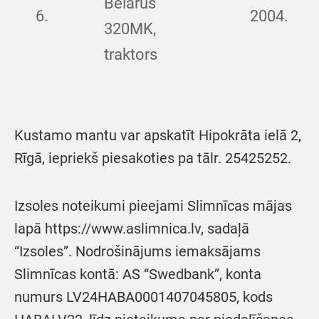
Belarus
6.
2004.
320MK,
traktors
Kustamo mantu var apskatīt Hipokrāta ielā 2,
Rīgā, iepriekš piesakoties pa tālr. 25425252.
Izsoles noteikumi pieejami Slimnīcas mājas
lapā https://www.aslimnica.lv, sadaļā
“Izsoles”. Nodrošinājums iemaksājams
Slimnīcas kontā: AS “Swedbank”, konta
numurs LV24HABA0001407045805, kods