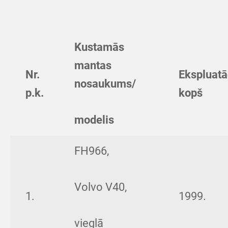
Kustamās
mantas
Nr.
Ekspluatā
nosaukums/
p.k.
kopš
modelis
FH966,
Volvo V40,
1.
1999.
vieglā