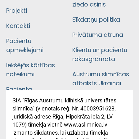
ziedo asinis
Projekti
Sīkdatņu politika
Kontakti
Privātuma atruna
Pacientu
apmeklējumi
Klientu un pacientu
rokasgrāmata
Iekšējās kārtības
noteikumi
Austrumu slimnīcas
atbalsts Ukrainai
Pacienta
atsauksmju/sūdzību
Підтримка Східної
SIA "Rīgas Austrumu klīniskā universitātes
iesniegšanas
лікарні та співпраця з
slimnīca" (vienotais reģ. Nr. 40003951628,
kārtība
Україною
juridiskā adrese Rīga, Hipokrāta iela 2, LV-
1079) tīmekļa vietnē www.aslimnica.lv
Kā pie mums nokļūt
izmanto sīkdatnes, lai uzlabotu tīmekļa