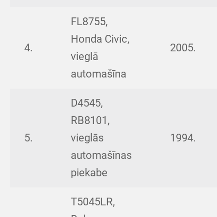
FL8755,
Honda Civic,
4.
2005.
vieglā
automašīna
D4545,
RB8101,
5.
vieglās
1994.
automašīnas
piekabe
T5045LR,