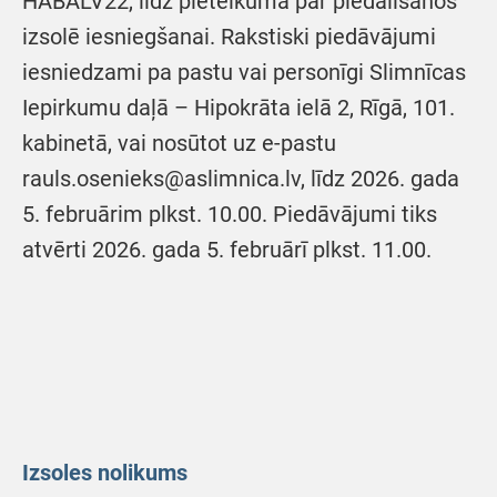
HABALV22, līdz pieteikuma par piedalīšanos
izsolē iesniegšanai. Rakstiski piedāvājumi
iesniedzami pa pastu vai personīgi Slimnīcas
Iepirkumu daļā – Hipokrāta ielā 2, Rīgā, 101.
kabinetā, vai nosūtot uz e-pastu
rauls.osenieks@aslimnica.lv, līdz 2026. gada
5. februārim plkst. 10.00. Piedāvājumi tiks
atvērti 2026. gada 5. februārī plkst. 11.00.
Izsoles nolikums