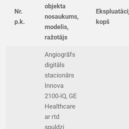
objekta
Nr.
Ekspluatāci
nosaukums,
p.k.
kopš
modelis,
ražotājs
Angiogrāfs
digitāls
stacionārs
Innova
2100-IQ, GE
Healthcare
ar rtd
spuldzi