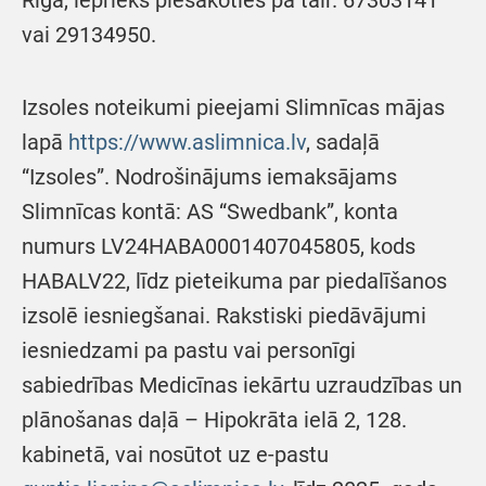
Rīgā, iepriekš piesakoties pa tālr. 67303141
vai 29134950.
Izsoles noteikumi pieejami Slimnīcas mājas
lapā
https://www.aslimnica.lv
, sadaļā
“Izsoles”. Nodrošinājums iemaksājams
Slimnīcas kontā: AS “Swedbank”, konta
numurs LV24HABA0001407045805, kods
HABALV22, līdz pieteikuma par piedalīšanos
izsolē iesniegšanai. Rakstiski piedāvājumi
iesniedzami pa pastu vai personīgi
sabiedrības Medicīnas iekārtu uzraudzības un
plānošanas daļā – Hipokrāta ielā 2, 128.
kabinetā, vai nosūtot uz e-pastu