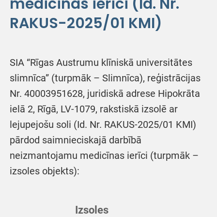
medicīnas ierīci (Id. Nr.
RAKUS-2025/01 KMI)
SIA “Rīgas Austrumu klīniskā universitātes
slimnīca” (turpmāk – Slimnīca), reģistrācijas
Nr. 40003951628, juridiskā adrese Hipokrāta
ielā 2, Rīgā, LV-1079, rakstiskā izsolē ar
lejupejošu soli (Id. Nr. RAKUS-2025/01 KMI)
pārdod saimnieciskajā darbībā
neizmantojamu medicīnas ierīci (turpmāk –
izsoles objekts):
Izsoles