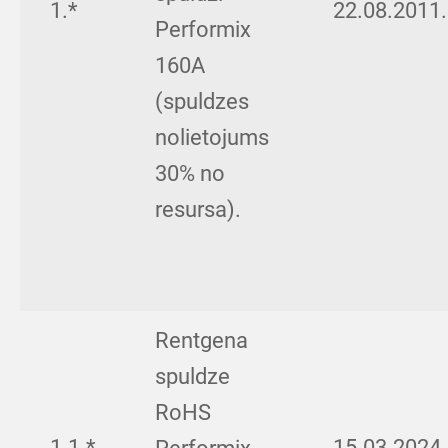
1.*
22.08.2011.
Performix
160A
(spuldzes
nolietojums
30% no
resursa).
Rentgena
spuldze
RoHS
1.1.*
15.03.2024.