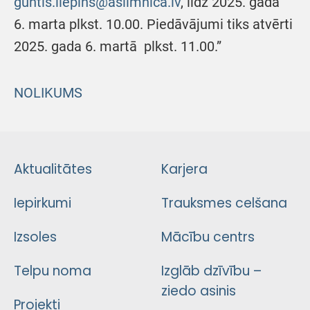
guntis.liepins@aslimnica.lv
, līdz 2025. gada
6. marta plkst. 10.00. Piedāvājumi tiks atvērti
2025. gada 6. martā plkst. 11.00.”
NOLIKUMS
Aktualitātes
Karjera
Iepirkumi
Trauksmes celšana
Izsoles
Mācību centrs
Telpu noma
Izglāb dzīvību –
ziedo asinis
Projekti