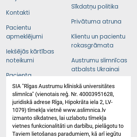
Sīkdatņu politika
Kontakti
Privātuma atruna
Pacientu
apmeklējumi
Klientu un pacientu
rokasgrāmata
Iekšējās kārtības
noteikumi
Austrumu slimnīcas
atbalsts Ukrainai
Pacienta
atsauksmju/sūdzību
Підтримка Східної
SIA "Rīgas Austrumu klīniskā universitātes
iesniegšanas
лікарні та співпраця з
slimnīca" (vienotais reģ. Nr. 40003951628,
kārtība
Україною
juridiskā adrese Rīga, Hipokrāta iela 2, LV-
1079) tīmekļa vietnē www.aslimnica.lv
Kā pie mums nokļūt
izmanto sīkdatnes, lai uzlabotu tīmekļa
vietnes funkcionalitāti un darbību, pielāgotu to
Rēķinu apmaksas
Taviem lietošanas paradumiem, kā arī iegūtu