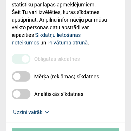
ceļvedis
statistiku par lapas apmeklējumiem.
Šeit Tu vari izvēlēties, kuras sīkdatnes
Rekvizīti un
apstiprināt. Ar pilnu informāciju par mūsu
ārstniecības
veikto personas datu apstrādi var
iestādes kods
iepazīties
Sīkdatņu lietošanas
noteikumos
un
Privātuma atrunā
.
010000234
Maksas
Obligātās sīkdatnes
pakalpojumu
cenrādis
Mērķa (reklāmas) sīkdatnes
Analītiskās sīkdatnes
Uz sākumu
Uzzini vairāk
Rīgas Austrumu klīniskā universitātes