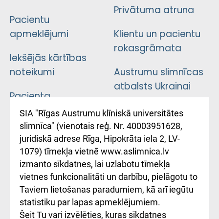
Privātuma atruna
Pacientu
apmeklējumi
Klientu un pacientu
rokasgrāmata
Iekšējās kārtības
noteikumi
Austrumu slimnīcas
atbalsts Ukrainai
Pacienta
atsauksmju/sūdzību
Підтримка Східної
SIA "Rīgas Austrumu klīniskā universitātes
iesniegšanas
лікарні та співпраця з
slimnīca" (vienotais reģ. Nr. 40003951628,
kārtība
Україною
juridiskā adrese Rīga, Hipokrāta iela 2, LV-
1079) tīmekļa vietnē www.aslimnica.lv
Kā pie mums nokļūt
izmanto sīkdatnes, lai uzlabotu tīmekļa
vietnes funkcionalitāti un darbību, pielāgotu to
Rēķinu apmaksas
Taviem lietošanas paradumiem, kā arī iegūtu
ceļvedis
statistiku par lapas apmeklējumiem.
Šeit Tu vari izvēlēties, kuras sīkdatnes