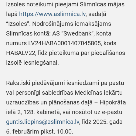
Izsoles noteikumi pieejami Slimnīcas mājas
lapā
https://www.aslimnica.lv
, sadaļā
“Izsoles”. Nodrošinājums iemaksājams
Slimnīcas kontā: AS “Swedbank”, konta
numurs LV24HABA0001407045805, kods
HABALV22, līdz pieteikuma par piedalīšanos
izsolē iesniegšanai.
Rakstiski piedāvājumi iesniedzami pa pastu
vai personīgi sabiedrības Medicīnas iekārtu
uzraudzības un plānošanas daļā – Hipokrāta
ielā 2, 128. kabinetā, vai nosūtot uz e-pastu
guntis.liepins@aslimnica.lv
, līdz 2025. gada
6. februārim plkst. 10.00.