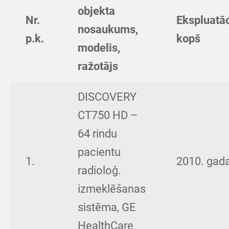
objekta
Nr.
Ekspluatāc
nosaukums,
p.k.
kopš
modelis,
ražotājs
DISCOVERY
CT750 HD –
64 rindu
pacientu
1.
2010. gad
radioloģ.
izmeklēšanas
sistēma, GE
HealthCare