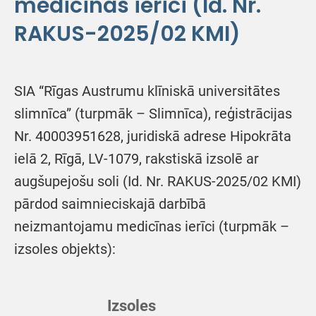
medicīnas ierīci (Id. Nr.
RAKUS-2025/02 KMI)
SIA “Rīgas Austrumu klīniskā universitātes
slimnīca” (turpmāk – Slimnīca), reģistrācijas
Nr. 40003951628, juridiskā adrese Hipokrāta
ielā 2, Rīgā, LV-1079, rakstiskā izsolē ar
augšupejošu soli (Id. Nr. RAKUS-2025/02 KMI)
pārdod saimnieciskajā darbībā
neizmantojamu medicīnas ierīci (turpmāk –
izsoles objekts):
Izsoles