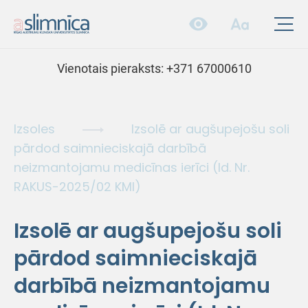
Vienotais pieraksts:
+371 67000610
Izsoles
Izsolē ar augšupejošu soli
pārdod saimnieciskajā darbībā
neizmantojamu medicīnas ierīci (Id. Nr.
RAKUS-2025/02 KMI)
Izsolē ar augšupejošu soli
pārdod saimnieciskajā
darbībā neizmantojamu