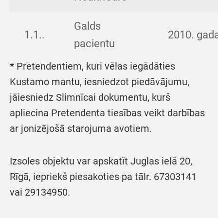
Galds
1.1..
2010. gada
pacientu
*
Pretendentiem, kuri vēlas iegādāties
Kustamo mantu, iesniedzot piedāvājumu,
jāiesniedz Slimnīcai dokumentu, kurš
apliecina Pretendenta tiesības veikt darbības
ar jonizējošā starojuma avotiem.
Izsoles objektu var apskatīt Juglas ielā 20,
Rīgā, iepriekš piesakoties pa tālr. 67303141
vai 29134950.