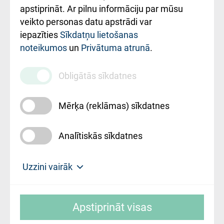
Rekvizīti un
apstiprināt. Ar pilnu informāciju par mūsu
ārstniecības
veikto personas datu apstrādi var
iestādes kods
iepazīties
Sīkdatņu lietošanas
noteikumos
un
Privātuma atrunā
.
010000234
Maksas
Obligātās sīkdatnes
pakalpojumu
cenrādis
Mērķa (reklāmas) sīkdatnes
Analītiskās sīkdatnes
Uz sākumu
Uzzini vairāk
Rīgas Austrumu klīniskā universitātes
© SIA "Rīgas Austrumu klīniskā universitātes
slimnīca, turpmāk – Pārzinis, sīkdatņu
Apstiprināt visas
slimnīca"
izmantošanas politikas mērķis ir sniegt