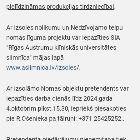
pielīdzināmas produkcijas tirdzniecībai
.
Ar izsoles nolikumu un Nedzīvojamo telpu
nomas līguma projektu var iepazīties SIA
“Rīgas Austrumu klīniskās universitātes
slimnīca” mājas lapā
www.aslimnica.lv/izsoles
/.
Ar izsolāmo Nomas objektu pretendents var
iepazīties darba dienās līdz 2024.gada
4.oktobrim plkst.15.30, iepriekš piesakoties
pie R.Ošenieka pa tālruni: +371 25425252..
Pretendenta piedāvājumu pieņemšana tiek