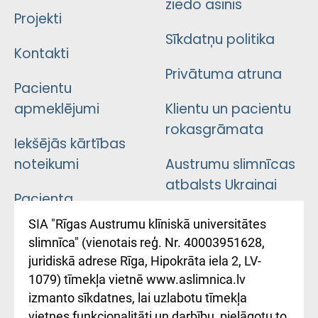
ziedo asinis
Projekti
Sīkdatņu politika
Kontakti
Privātuma atruna
Pacientu
apmeklējumi
Klientu un pacientu
rokasgrāmata
Iekšējās kārtības
noteikumi
Austrumu slimnīcas
atbalsts Ukrainai
Pacienta
atsauksmju/sūdzību
Підтримка Східної
SIA "Rīgas Austrumu klīniskā universitātes
iesniegšanas
лікарні та співпраця з
slimnīca" (vienotais reģ. Nr. 40003951628,
kārtība
Україною
juridiskā adrese Rīga, Hipokrāta iela 2, LV-
1079) tīmekļa vietnē www.aslimnica.lv
Kā pie mums nokļūt
izmanto sīkdatnes, lai uzlabotu tīmekļa
vietnes funkcionalitāti un darbību, pielāgotu to