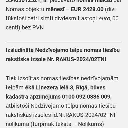
55403012521,
ar piedāvāto
nomas maksu
par
Nomas objektu
mēnesī
–
EUR
2428.00
(divi
tūkstoši četri simti divdesmit astoņi
euro
, 00
centi) bez PVN
Izsludināta Nedzīvojamo telpu nomas tiesību
rakstiska izsole
Nr. RAKUS-2024/0
2TNI
Tiek izsolītas nomas tiesības nedzīvojamām
telpām
ēkā Linezera ielā 3, Rīgā, būves
kadastra apzīmējums 0100 092 0336 009
,
atbilstoši Nedzīvojamo telpu nomas tiesību
rakstiskas izsoles id.Nr.RAKUS-2024/02TNI
nolikuma (turpmāk tekstā – Nolikums)