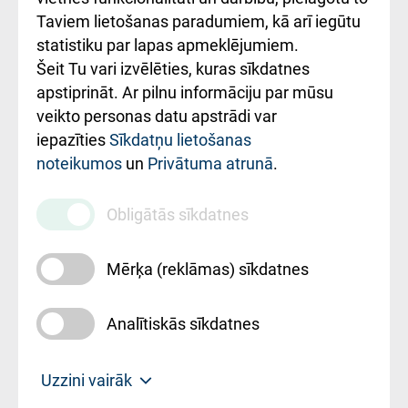
Rēķinu apmaksas
Taviem lietošanas paradumiem, kā arī iegūtu
ceļvedis
statistiku par lapas apmeklējumiem.
Šeit Tu vari izvēlēties, kuras sīkdatnes
Rekvizīti un
apstiprināt. Ar pilnu informāciju par mūsu
ārstniecības
veikto personas datu apstrādi var
iestādes kods
iepazīties
Sīkdatņu lietošanas
noteikumos
un
Privātuma atrunā
.
010000234
Maksas
Obligātās sīkdatnes
pakalpojumu
cenrādis
Mērķa (reklāmas) sīkdatnes
Analītiskās sīkdatnes
Uz sākumu
Uzzini vairāk