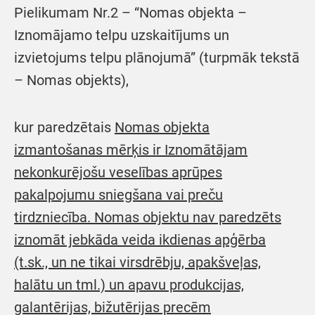
Pielikumam Nr.2 – “Nomas objekta –
Iznomājamo telpu uzskaitījums un
izvietojums telpu plānojumā” (turpmāk tekstā
– Nomas objekts),
kur paredzētais
Nomas objekta
izmantošanas mērķis ir Iznomātājam
nekonkurējošu veselības aprūpes
pakalpojumu sniegšana vai preču
tirdzniecība. Nomas objektu nav paredzēts
iznomāt jebkāda veida ikdienas apģērba
(t.sk., un ne tikai virsdrēbju, apakšveļas,
halātu un tml.) un apavu produkcijas,
galantērijas, bižutērijas precēm